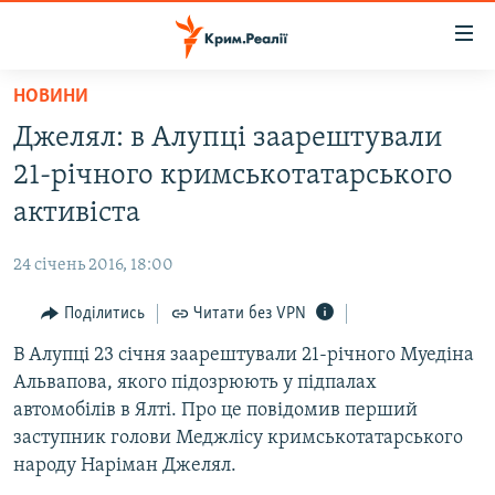
Доступність
посилання
Перейти
НОВИНИ
до
НОВИНИ
Джелял: в Алупці заарештували
основного
ВОДА.КРИМ
матеріалу
21-річного кримськотатарського
ВІДЕО ТА ФОТО
Перейти
активіста
до
ПОЛІТИКА
основної
24 січень 2016, 18:00
БЛОГИ
навігації
Перейти
Поділитись
Читати без VPN
ПОГЛЯД
до
В Алупці 23 січня заарештували 21-річного Муедіна
ІНТЕРВ'Ю
пошуку
Альвапова, якого підозрюють у підпалах
ВСЕ ЗА ДЕНЬ
автомобілів в Ялті. Про це повідомив перший
СПЕЦПРОЕКТИ
заступник голови Меджлісу кримськотатарського
народу Наріман Джелял.
ЯК ОБІЙТИ БЛОКУВАННЯ
ДЕПОРТАЦІЯ