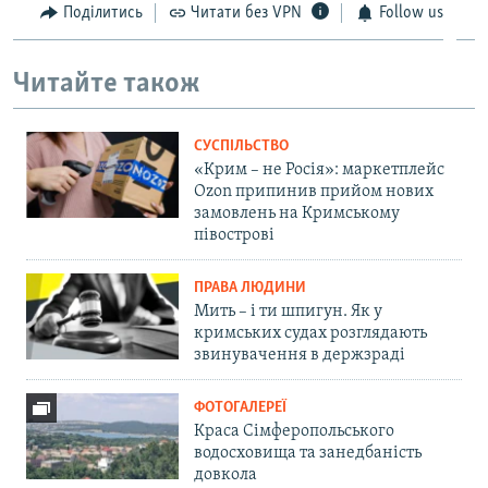
Поділитись
Читати без VPN
Follow us
Читайте також
СУСПІЛЬСТВО
«Крим – не Росія»: маркетплейс
Ozon припинив прийом нових
замовлень на Кримському
півострові
ПРАВА ЛЮДИНИ
Мить – і ти шпигун. Як у
кримських судах розглядають
звинувачення в держзраді
ФОТОГАЛЕРЕЇ
Краса Сімферопольського
водосховища та занедбаність
довкола