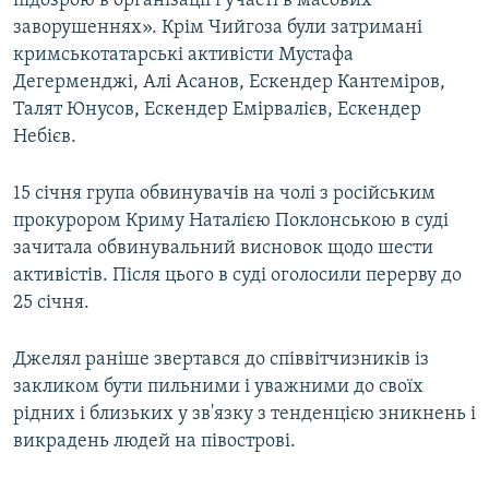
підозрою в організації і участі в масових
заворушеннях». Крім Чийгоза були затримані
кримськотатарські активісти Мустафа
Дегерменджі, Алі Асанов, Ескендер Кантеміров,
Талят Юнусов, Ескендер Емірвалієв, Ескендер
Небієв.
15 січня група обвинувачів на чолі з російським
прокурором Криму Наталією Поклонською в суді
зачитала обвинувальний висновок щодо шести
активістів. Після цього в суді оголосили перерву до
25 січня.
Джелял раніше звертався до співвітчизників із
закликом бути пильними і уважними до своїх
рідних і близьких у зв'язку з тенденцією зникнень і
викрадень людей на півострові.