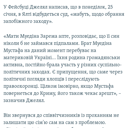
ВІДЕОУРОКИ «ELIFBE»
У Фейсбуці Джелял написав, що в понеділок, 25
Русский
січня, в Ялті відбудеться суд, «мабуть, щодо обрання
СВІДЧЕННЯ ОКУПАЦІЇ
Qırımtatar
запобіжного заходу».
УКРАЇНСЬКА ПРОБЛЕМА КРИМУ
ДОЛУЧАЙСЯ!
«Мати Муедіна Зарема апте, розповідає, що її син
ІНФОГРАФІКА
ніколи б не займався підпалами. Брат Муедіна
Мустафа на даний момент перебуває на
материковій Україні... Їхня родина громадянськи
Усі сайти RFE/RL
активна, постійно брала участь у різних суспільно-
політичних заходах. Є припущення, що саме через
політичні погляди хлопців і переслідують
правоохоронці. Цілком імовірно, якщо Мустафа
повернеться до Криму, його також чекає арешт», –
зазначив Джелял.
Він звернувся до співвітчизників із проханням не
залишати цю сім'ю сам на сам з проблемою.