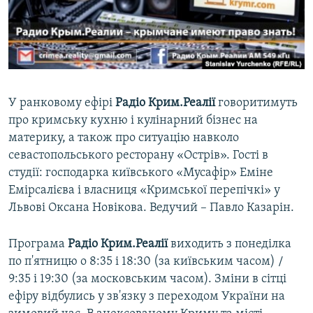
ВІДЕОУРОКИ «ELIFBE»
Русский
СВІДЧЕННЯ ОКУПАЦІЇ
Qırımtatar
УКРАЇНСЬКА ПРОБЛЕМА КРИМУ
ДОЛУЧАЙСЯ!
ІНФОГРАФІКА
У ранковому ефірі
Радіо Крим.Реалії
​говоритимуть
про кримську кухню і кулінарний бізнес на
материку, а також про ситуацію навколо
Усі сайти RFE/RL
севастопольського ресторану «Острів». Гості в
студії: господарка київського «Мусафір» Еміне
Емірсалієва і власниця «Кримської перепічкі» у
Львові Оксана Новікова. Ведучий – Павло Казарін.
Програма
Радіо Крим.Реалії
виходить з понеділка
по п'ятницю о 8:35 і 18:30 (за київським часом) /
9:35 і 19:30 (за московським часом). Зміни в сітці
ефіру відбулись у зв'язку з переходом України на