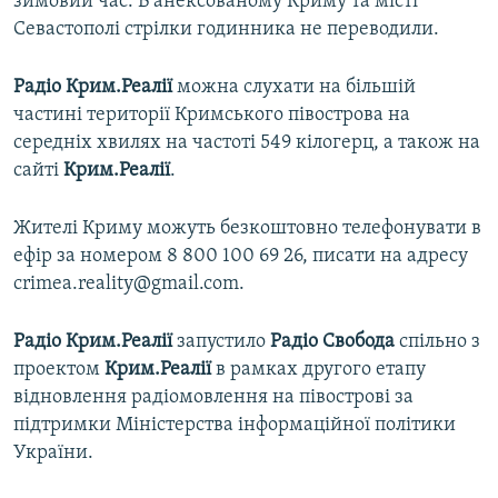
зимовий час. В анексованому Криму та місті
Севастополі стрілки годинника не переводили.
Радіо Крим.Реалії
можна слухати на більшій
частині території Кримського півострова на
середніх хвилях на частоті 549 кілогерц, а також на
сайті
Крим.Реалії
.
Жителі Криму можуть безкоштовно телефонувати в
ефір за номером 8 800 100 69 26, писати на адресу
crimea.reality@gmail.com.
Радіо Крим.Реалії
запустило
Радіо Свобода
спільно з
проектом
Крим.Реалії
в рамках другого етапу
відновлення радіомовлення на півострові за
підтримки Міністерства інформаційної політики
України.