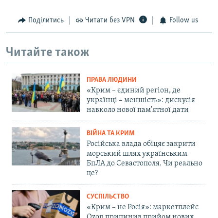
Поділитись
Читати без VPN
Follow us
Читайте також
ПРАВА ЛЮДИНИ
«Крим – єдиний регіон, де
українці – меншість»: дискусія
навколо нової пам'ятної дати
ВІЙНА ТА КРИМ
Російська влада обіцяє закрити
морський шлях українським
БпЛА до Севастополя. Чи реально
це?
СУСПІЛЬСТВО
«Крим – не Росія»: маркетплейс
Ozon припинив прийом нових