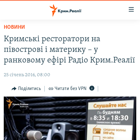
Доступність
посилання
Перейти
НОВИНИ
до
НОВИНИ
Кримські ресторатори на
основного
ВОДА.КРИМ
матеріалу
півострові і материку – у
ВІДЕО ТА ФОТО
Перейти
ранковому ефірі Радіо Крим.Реалії
до
ПОЛІТИКА
основної
25 січень 2016, 08:00
БЛОГИ
навігації
Перейти
Поділитись
Читати без VPN
ПОГЛЯД
до
ІНТЕРВ'Ю
пошуку
ВСЕ ЗА ДЕНЬ
СПЕЦПРОЕКТИ
ЯК ОБІЙТИ БЛОКУВАННЯ
ДЕПОРТАЦІЯ