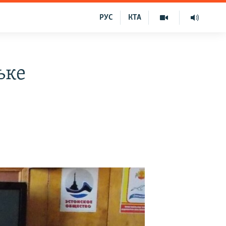
РУС
КТА
ьке