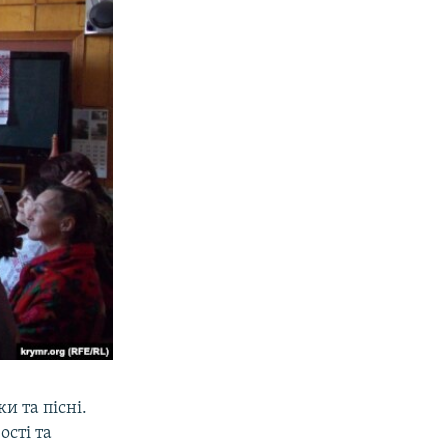
и та пісні.
сті та