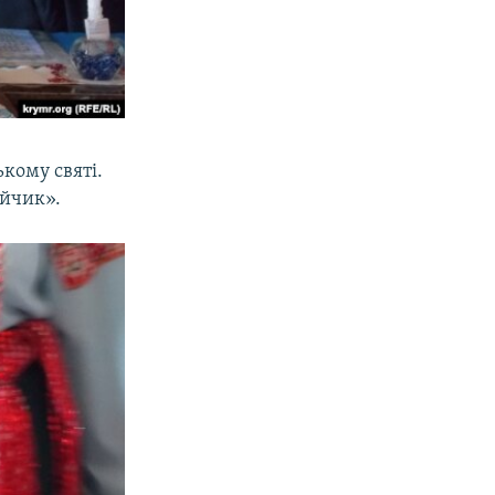
кому святі.
айчик».