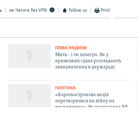
ь
Читати без VPN
Follow us
Print
ПРАВА ЛЮДИНИ
Мить – і ти шпигун. Як у
кримських судах розглядають
звинувачення в держзраді
ПОЛІТИКА
«Короткострокова акція
перетворилася на війну на
виснаження»: Як пропаганда РФ
у Криму пояснює невдачі «СВО»
та залякує «мінними атаками»