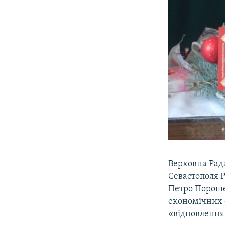
Верховна Рада
Севастополя Р
Петро Пороше
економічних с
«відновленням