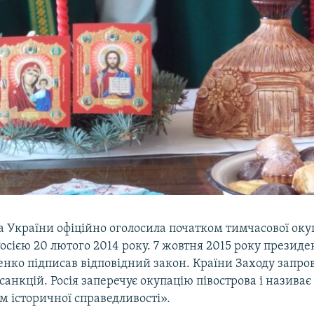
 України офіційно оголосила початком тимчасової окуп
осією 20 лютого 2014 року. 7 жовтня 2015 року презид
нко підписав відповідний закон. Країни Заходу запро
анкцій. Росія заперечує окупацію півострова і називає
 історичної справедливості».