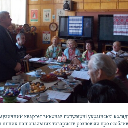
узичний квартет виконав популярні українські колядк
 інших національних товариств розповіли про особливо