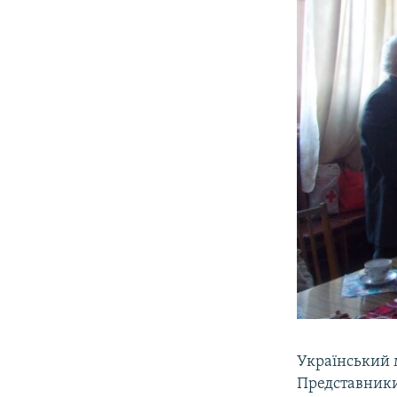
Український м
Представники