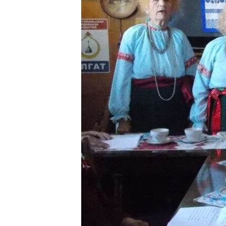
ВІДЕОУРОКИ «ELIFBE»
СВІДЧЕННЯ ОКУПАЦІЇ
УКРАЇНСЬКА ПРОБЛЕМА КРИМУ
ІНФОГРАФІКА