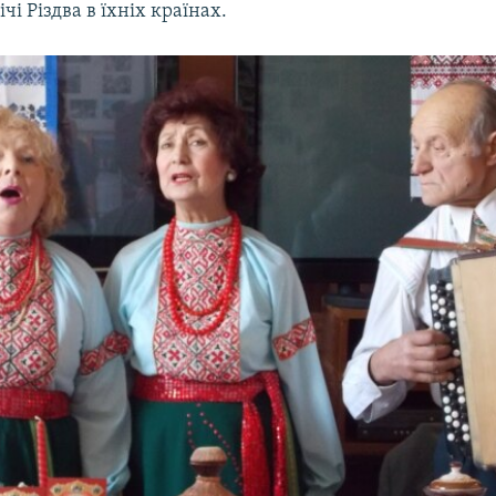
ічі Різдва в їхніх країнах.