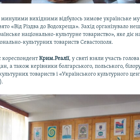
і минулими вихідними відбулось зимове українське м
вято «Від Різдва до Водохреща». Захід організувало не
аїнське національно-культурне товариство», яке діє на
іонально-культурних товариств Севастополя.
є кореспондент
Крим.Реалії
, у святі взяли участь голова
ан, а також керівники болгарського, польського, білор
культурних товариств і «Українського культурного це
).