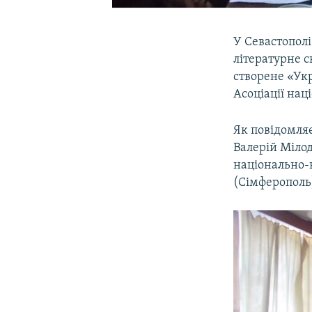
У Севастопол
літературне с
створене «Укр
Асоціації нац
Як повідомля
Валерій Мілод
національно-
(Сімферополь