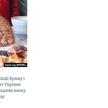
ації Криму і
ент України
вадили низку
 це