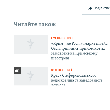
Поділитис
Русский
Читайте також
Qırımtatar
СУСПІЛЬСТВО
ДОЛУЧАЙСЯ!
«Крим – не Росія»: маркетплейс
Ozon припинив прийом нових
замовлень на Кримському
півострові
ФОТОГАЛЕРЕЇ
Усі сайти RFE/RL
Краса Сімферопольського
водосховища та занедбаність
довкола