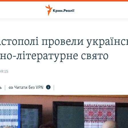
астополі провели українс
но-літературне свято
09:15
ь
Читати без VPN