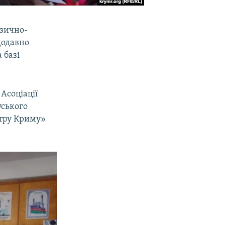
узично-
щодавно
 базі
 Асоціації
уського
нтру Криму»