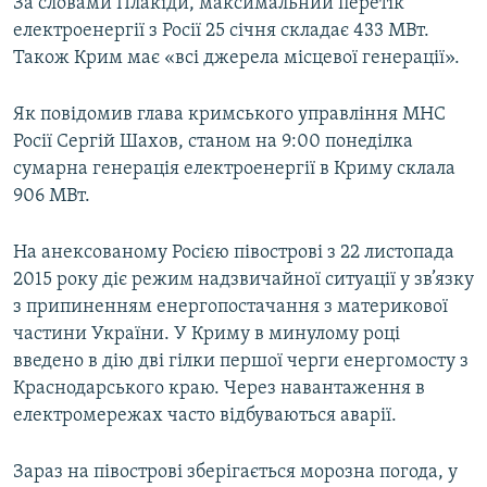
За словами Плакіди, максимальний перетік
електроенергії з Росії 25 січня складає 433 МВт.
Також Крим має «всі джерела місцевої генерації».
Як повідомив глава кримського управління МНС
Росії Сергій Шахов, станом на 9:00 понеділка
сумарна генерація електроенергії в Криму склала
906 МВт.
На анексованому Росією півострові з 22 листопада
2015 року діє режим надзвичайної ситуації у зв’язку
з припиненням енергопостачання з материкової
частини України. У Криму в минулому році
введено в дію дві гілки першої черги енергомосту з
Краснодарського краю. Через навантаження в
електромережах часто відбуваються аварії.
Зараз на півострові зберігається морозна погода, у