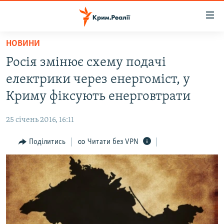
Доступність
посилання
Перейти
НОВИНИ
до
НОВИНИ
Росія змінює схему подачі
основного
ВОДА.КРИМ
матеріалу
електрики через енергоміст, у
ВІДЕО ТА ФОТО
Перейти
Криму фіксують енерговтрати
до
ПОЛІТИКА
основної
25 січень 2016, 16:11
БЛОГИ
навігації
Перейти
Поділитись
Читати без VPN
ПОГЛЯД
до
ІНТЕРВ'Ю
пошуку
ВСЕ ЗА ДЕНЬ
СПЕЦПРОЕКТИ
ЯК ОБІЙТИ БЛОКУВАННЯ
ДЕПОРТАЦІЯ