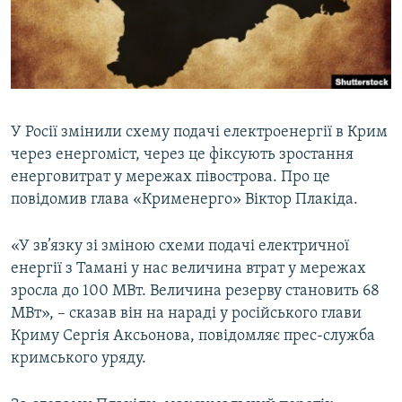
ВІДЕОУРОКИ «ELIFBE»
Русский
СВІДЧЕННЯ ОКУПАЦІЇ
Qırımtatar
УКРАЇНСЬКА ПРОБЛЕМА КРИМУ
ДОЛУЧАЙСЯ!
ІНФОГРАФІКА
У Росії змінили схему подачі електроенергії в Крим
через енергоміст, через це фіксують зростання
енерговитрат у мережах півострова. Про це
Усі сайти RFE/RL
повідомив глава «Крименерго» Віктор Плакіда.
«У зв’язку зі зміною схеми подачі електричної
енергії з Тамані у нас величина втрат у мережах
зросла до 100 МВт. Величина резерву становить 68
МВт», – сказав він на нараді у російського глави
Криму Сергія Аксьонова, повідомляє прес-служба
кримського уряду.