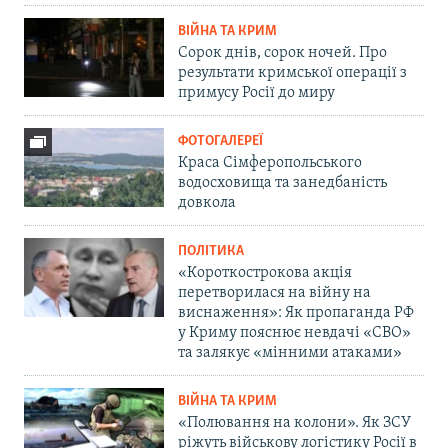
ВІЙНА ТА КРИМ
Сорок днів, сорок ночей. Про
результати кримської операції з
примусу Росії до миру
ФОТОГАЛЕРЕЇ
Краса Сімферопольського
водосховища та занедбаність
довкола
ПОЛІТИКА
«Короткострокова акція
перетворилася на війну на
виснаження»: Як пропаганда РФ
у Криму пояснює невдачі «СВО»
та залякує «мінними атаками»
ВІЙНА ТА КРИМ
«Полювання на колони». Як ЗСУ
ріжуть військову логістику Росії в