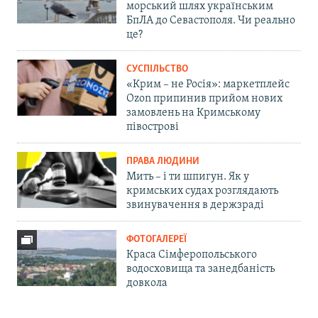
морський шлях українським
БпЛА до Севастополя. Чи реально
це?
СУСПІЛЬСТВО
«Крим – не Росія»: маркетплейс
Ozon припинив прийом нових
замовлень на Кримському
півострові
ПРАВА ЛЮДИНИ
Мить – і ти шпигун. Як у
кримських судах розглядають
звинувачення в держзраді
ФОТОГАЛЕРЕЇ
Краса Сімферопольського
водосховища та занедбаність
довкола