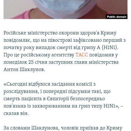
ВІДЕОУРОКИ «ELIFBE»
Русский
СВІДЧЕННЯ ОКУПАЦІЇ
Qırımtatar
УКРАЇНСЬКА ПРОБЛЕМА КРИМУ
Російське міністерство охорони здоров'я Криму
ДОЛУЧАЙСЯ!
ІНФОГРАФІКА
повідомляє, що на півострові зафіксовано перший з
початку року випадок смерті від грипу А (H1N1).
Про це російському агентству
ТАСС
повідомив у
понеділок 25 січня заступник глави міністерства
Усі сайти RFE/RL
Антон Шаклунов.
«Сьогодні відбулося засідання комісії з
розслідування, і попередні підсумки такі, що
смерть пацієнта в Євпаторії безпосередньо
пов'язана із захворюванням на грип типу H1N1», –
сказав він.
За словами Шаклунова, чоловік приїхав до Криму