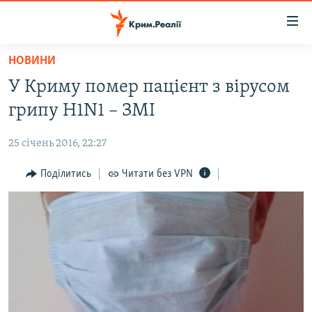
Доступність
посилання
Перейти
НОВИНИ
до
НОВИНИ
У Криму помер пацієнт з вірусом
основного
ВОДА.КРИМ
матеріалу
грипу H1N1 – ЗМІ
ВІДЕО ТА ФОТО
Перейти
до
25 січень 2016, 22:27
ПОЛІТИКА
основної
БЛОГИ
Поділитись
Читати без VPN
навігації
Перейти
ПОГЛЯД
до
ІНТЕРВ'Ю
пошуку
ВСЕ ЗА ДЕНЬ
СПЕЦПРОЕКТИ
ЯК ОБІЙТИ БЛОКУВАННЯ
ДЕПОРТАЦІЯ