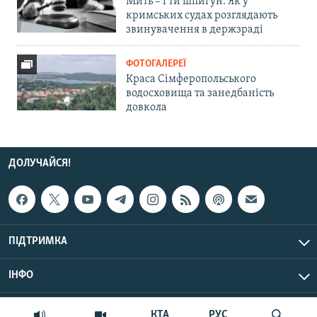
Мить – і ти шпигун. Як у
кримських судах розглядають
звинувачення в держзраді
ФОТОГАЛЕРЕЇ
Краса Сімферопольського
водосховища та занедбаність
довкола
ДОЛУЧАЙСЯ!
ПІДТРИМКА
ІНФО
© Крим.Реалії, 2026 | Усі права застережено.
КТА
РУС