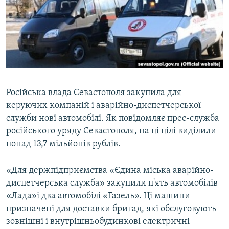
ВІДЕОУРОКИ «ELIFBE»
Русский
СВІДЧЕННЯ ОКУПАЦІЇ
Qırımtatar
УКРАЇНСЬКА ПРОБЛЕМА КРИМУ
ДОЛУЧАЙСЯ!
ІНФОГРАФІКА
Російська влада Севастополя закупила для
керуючих компаній і аварійно-диспетчерської
Усі сайти RFE/RL
служби нові автомобілі. Як повідомляє прес-служба
російського уряду Севастополя, на ці цілі виділили
понад 13,7 мільйонів рублів.
«Для держпідприємства «Єдина міська аварійно-
диспетчерська служба» закупили п'ять автомобілів
«Лада»і два автомобілі «Газель». Ці машини
призначені для доставки бригад, які обслуговують
зовнішні і внутрішньобудинкові електричні