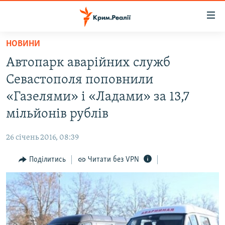
Доступність
посилання
Перейти
НОВИНИ
до
НОВИНИ
Автопарк аварійних служб
основного
ВОДА.КРИМ
матеріалу
Севастополя поповнили
ВІДЕО ТА ФОТО
Перейти
«Газелями» і «Ладами» за 13,7
до
ПОЛІТИКА
мільйонів рублів
основної
БЛОГИ
навігації
26 січень 2016, 08:39
Перейти
ПОГЛЯД
до
Поділитись
Читати без VPN
ІНТЕРВ'Ю
пошуку
ВСЕ ЗА ДЕНЬ
СПЕЦПРОЕКТИ
ЯК ОБІЙТИ БЛОКУВАННЯ
ДЕПОРТАЦІЯ