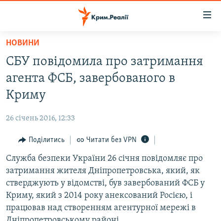
Доступність
посилання
Перейти
НОВИНИ
до
НОВИНИ
СБУ повідомила про затримання
основного
ВОДА.КРИМ
матеріалу
агента ФСБ, завербованого в
ВІДЕО ТА ФОТО
Перейти
Криму
до
ПОЛІТИКА
основної
26 січень 2016, 12:33
БЛОГИ
навігації
Перейти
Поділитись
Читати без VPN
ПОГЛЯД
до
Служба безпеки України 26 січня повідомляє про
ІНТЕРВ'Ю
пошуку
затримання жителя Дніпропетровська, який, як
ВСЕ ЗА ДЕНЬ
стверджують у відомстві, був завербований ФСБ у
СПЕЦПРОЕКТИ
Криму, який з 2014 року анексований Росією, і
працював над створенням агентурної мережі в
ЯК ОБІЙТИ БЛОКУВАННЯ
ДЕПОРТАЦІЯ
Дніпропетровському районі.