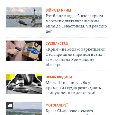
ВІЙНА ТА КРИМ
Російська влада обіцяє закрити
морський шлях українським
БпЛА до Севастополя. Чи реально
це?
СУСПІЛЬСТВО
«Крим – не Росія»: маркетплейс
Ozon припинив прийом нових
замовлень на Кримському
півострові
ПРАВА ЛЮДИНИ
Мить – і ти шпигун. Як у
кримських судах розглядають
звинувачення в держзраді
ФОТОГАЛЕРЕЇ
Краса Сімферопольського