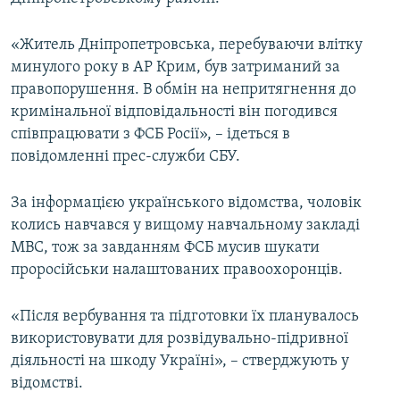
ВІДЕОУРОКИ «ELIFBE»
Русский
«Житель Дніпропетровська, перебуваючи влітку
СВІДЧЕННЯ ОКУПАЦІЇ
Qırımtatar
минулого року в АР Крим, був затриманий за
УКРАЇНСЬКА ПРОБЛЕМА КРИМУ
правопорушення. В обмін на непритягнення до
кримінальної відповідальності він погодився
ДОЛУЧАЙСЯ!
ІНФОГРАФІКА
співпрацювати з ФСБ Росії», – ідеться в
повідомленні прес-служби СБУ.
Усі сайти RFE/RL
За інформацією українського відомства, чоловік
колись навчався у вищому навчальному закладі
МВС, тож за завданням ФСБ мусив шукати
проросійськи налаштованих правоохоронців.
«Після вербування та підготовки їх планувалось
використовувати для розвідувально-підривної
діяльності на шкоду Україні», – стверджують у
відомстві.