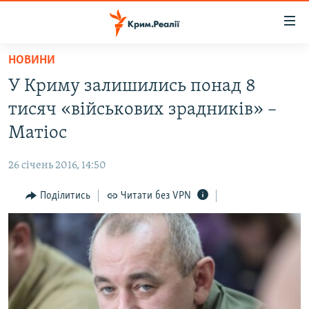
Доступність
посилання
Перейти
НОВИНИ
до
НОВИНИ
У Криму залишились понад 8
основного
ВОДА.КРИМ
матеріалу
тисяч «військових зрадників» –
ВІДЕО ТА ФОТО
Перейти
Матіос
до
ПОЛІТИКА
основної
26 січень 2016, 14:50
БЛОГИ
навігації
Перейти
Поділитись
Читати без VPN
ПОГЛЯД
до
ІНТЕРВ'Ю
пошуку
ВСЕ ЗА ДЕНЬ
СПЕЦПРОЕКТИ
ЯК ОБІЙТИ БЛОКУВАННЯ
ДЕПОРТАЦІЯ