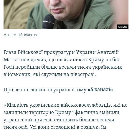
ВІДЕОУРОКИ «ELIFBE»
Русский
СВІДЧЕННЯ ОКУПАЦІЇ
Qırımtatar
УКРАЇНСЬКА ПРОБЛЕМА КРИМУ
Анатолій Матіос
ДОЛУЧАЙСЯ!
ІНФОГРАФІКА
Глава Військової прокуратури України Анатолій
Матіос повідомив, що після анексії Криму на бік
Усі сайти RFE/RL
Росії перейшли більше восьми тисяч українських
військових, які служили на півострові.
Про це він сказав на українському
«5 каналі»
.
«Кількість українських військовослужбовців, які не
залишили територію Криму і фактично змінили
українській присязі, становить більше восьми
тисяч осіб. Усі вони оголошені в розшук, їм