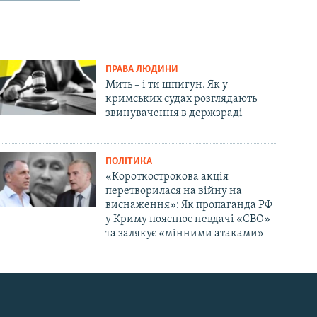
ПРАВА ЛЮДИНИ
Мить – і ти шпигун. Як у
кримських судах розглядають
звинувачення в держзраді
ПОЛІТИКА
«Короткострокова акція
перетворилася на війну на
виснаження»: Як пропаганда РФ
у Криму пояснює невдачі «СВО»
та залякує «мінними атаками»