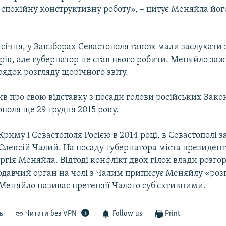
спокійну конструктивну роботу», – цитує Меняйла йог
6 січня, у Закзборах Севастополя також мали заслухати
 рік, але губернатор не став цього робити. Меняйло за
ядок розгляду щорічного звіту.
в про свою відставку з посади голови російських Зак
ополя ще 29 грудня 2015 року.
 Криму і Севастополя Росією в 2014 році, в Севастополі 
Олексій Чалий. На посаду губернатора міста президент 
гія Меняйла. Відтоді конфлікт двох гілок влади розгор
одавчий орган на чолі з Чалим приписує Меняйлу «роз
Меняйло називає претензії Чалого суб'єктивними.
ь
Читати без VPN
Follow us
Print