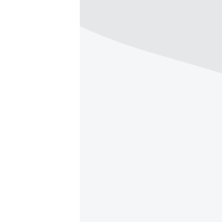
ВІДЕОУРОКИ «ELIFBE»
СВІДЧЕННЯ ОКУПАЦІЇ
УКРАЇНСЬКА ПРОБЛЕМА КРИМУ
ІНФОГРАФІКА