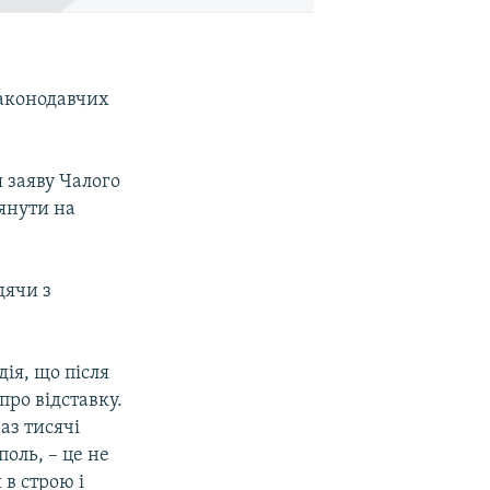
Законодавчих
я заяву Чалого
лянути на
дячи з
ія, що після
про відставку.
раз тисячі
оль, – це не
в строю і