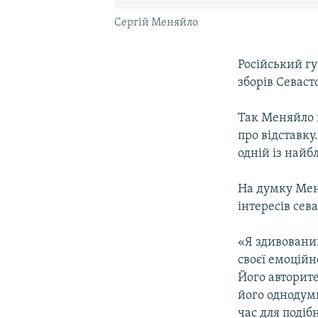
Сергій Меняйло
Російський г
зборів Севаст
Так Меняйло в
про відставку
одній із най
На думку Мен
інтересів сева
«Я здивовани
своєї емоційн
Його авторитет
його однодумц
час для поді