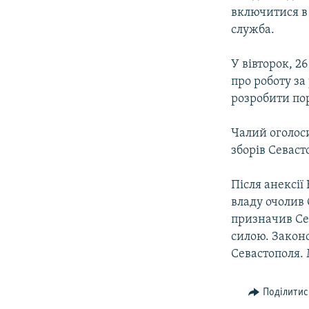
включитися в 
служба.
У вівторок, 2
про роботу за
розробити пор
Чалий оголоси
зборів Севаст
Після анексії
владу очолив 
призначив Сер
силою. Закон
Севастополя. 
Поділитис