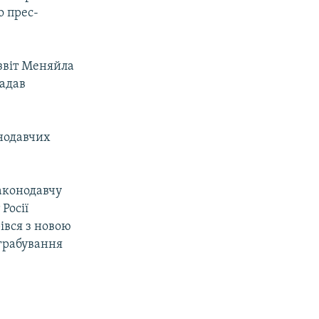
о прес-
 звіт Меняйла
жадав
онодавчих
законодавчу
Росії
івся з новою
грабування