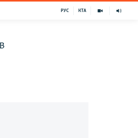
РУС
КТА
в