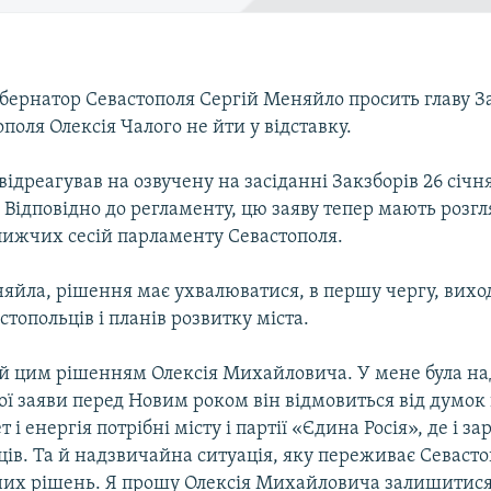
убернатор Севастополя Сергій Меняйло просить главу 
ополя Олексія Чалого не йти у відставку.
ідреагував на озвучену на засіданні Закзборів 26 січн
. Відповідно до регламенту, цю заяву тепер мають розг
ближчих сесій парламенту Севастополя.
яйла, рішення має ухвалюватися, в першу чергу, вихо
стопольців і планів розвитку міста.
й цим рішенням Олексія Михайловича. У мене була над
ої заяви перед Новим роком він відмовиться від думок 
 і енергія потрібні місту і партії «Єдина Росія», де і за
ів. Та й надзвичайна ситуація, яку переживає Севастоп
бних рішень. Я прошу Олексія Михайловича залишитися 