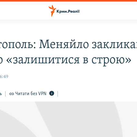
тополь: Меняйло заклика
о «залишитися в строю»
16:49
ь
Читати без VPN