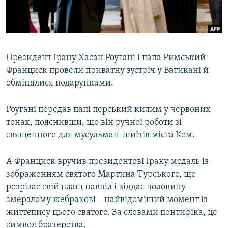
ВІДЕОУРОКИ «ELIFBE»
Русский
СВІДЧЕННЯ ОКУПАЦІЇ
Qırımtatar
УКРАЇНСЬКА ПРОБЛЕМА КРИМУ
Президент Ірану Хасан Роугані і папа Римський
ДОЛУЧАЙСЯ!
ІНФОГРАФІКА
Франциск провели приватну зустріч у Ватикані й
обмінялися подарунками.
Роугані передав папі перський килим у червоних
Усі сайти RFE/RL
тонах, пояснивши, що він ручної роботи зі
священного для мусульман-шиїтів міста Ком.
А Франциск вручив президентові Іраку медаль із
зображенням святого Мартина Турського, що
розрізає свій плащ навпіл і віддає половину
змерзлому жебракові – найвідоміший момент із
життєпису цього святого. За словами понтифіка, це
символ братерства.