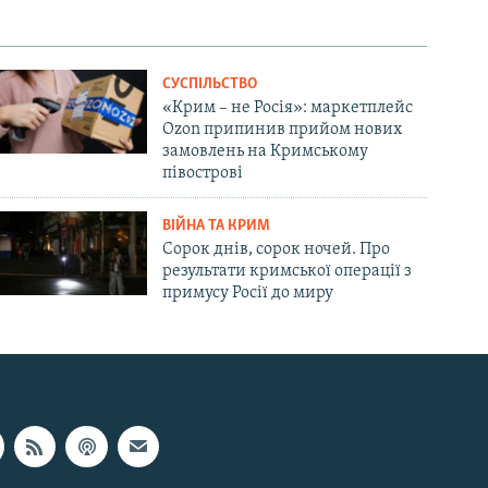
СУСПІЛЬСТВО
«Крим – не Росія»: маркетплейс
Ozon припинив прийом нових
замовлень на Кримському
півострові
ВІЙНА ТА КРИМ
Сорок днів, сорок ночей. Про
результати кримської операції з
примусу Росії до миру