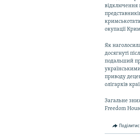
відключення 
представників
кримськотатар
окупації Крим
Як наголосил
досягнуті піс
подальший пр
українськими
приводу децен
олігархів кра
Загальне зниж
Freedom House
Поділитис