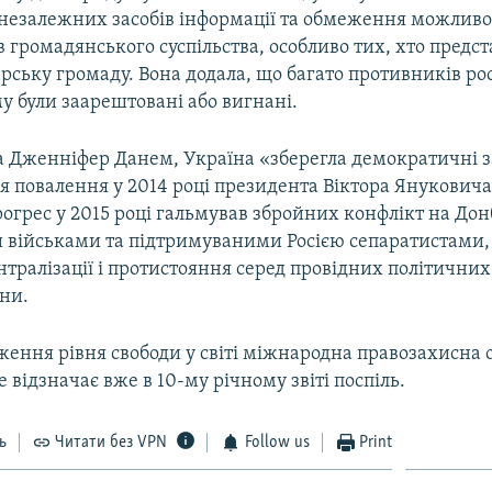
незалежних засобів інформації та обмеження можливо
 громадянського суспільства, особливо тих, хто предст
ську громаду. Вона додала, що багато противників рос
у були заарештовані або вигнані.
а Дженніфер Данем, Україна «зберегла демократичні 
ля повалення у 2014 році президента Віктора Януковича
огрес у 2015 році гальмував збройних конфлікт на Дон
 військами та підтримуваними Росією сепаратистами,
тралізації і протистояння серед провідних політичних 
їни.
ення рівня свободи у світі міжнародна правозахисна 
 відзначає вже в 10-му річному звіті поспіль.
ь
Читати без VPN
Follow us
Print