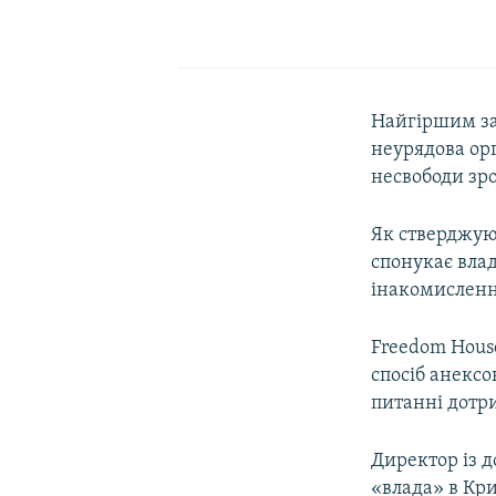
Найгіршим за 
неурядова ор
несвободи зро
Як стверджую
спонукає влад
інакомислен
Freedom Hous
спосіб анексо
питанні дотр
Директор із 
«влада» в Кр