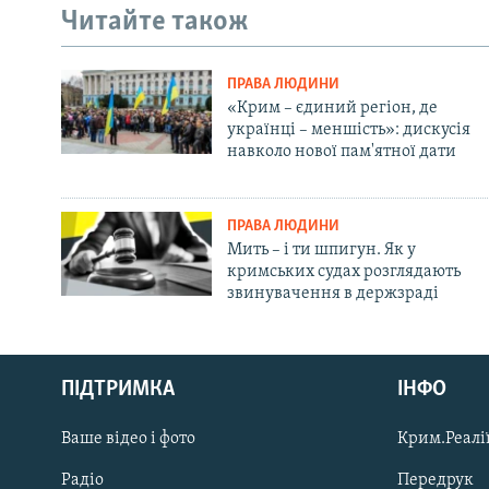
Читайте також
ПРАВА ЛЮДИНИ
«Крим – єдиний регіон, де
українці – меншість»: дискусія
навколо нової пам'ятної дати
ПРАВА ЛЮДИНИ
Мить – і ти шпигун. Як у
кримських судах розглядають
звинувачення в держзраді
Русский
ПІДТРИМКА
ІНФО
Qırımtatar
Ваше відео і фото
Крим.Реалії
ДОЛУЧАЙСЯ!
Радіо
Передрук