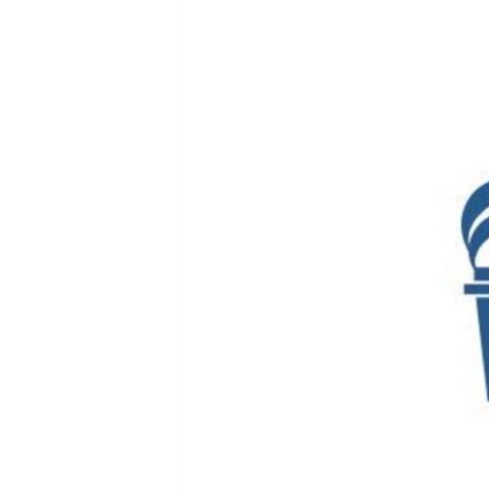
ВІДЕОУРОКИ «ELIFBE»
СВІДЧЕННЯ ОКУПАЦІЇ
УКРАЇНСЬКА ПРОБЛЕМА КРИМУ
ІНФОГРАФІКА