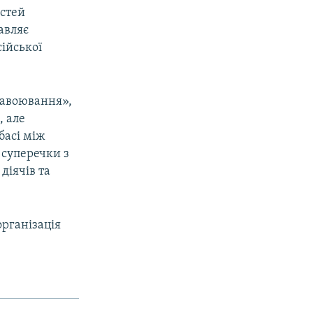
стей
авляє
ійської
завоювання»,
, але
басі між
 суперечки з
діячів та
організація