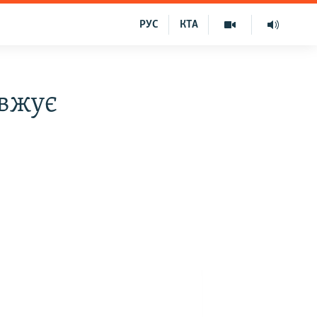
РУС
КТА
овжує