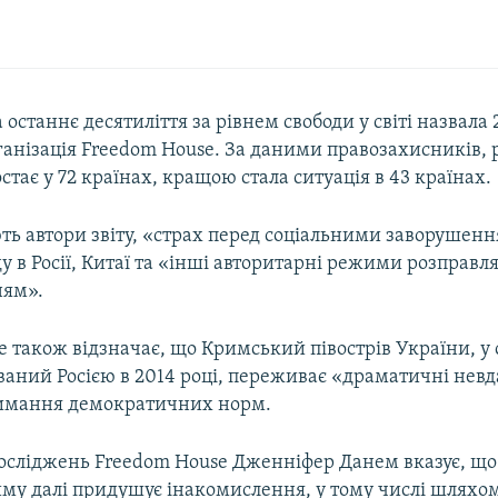
останнє десятиліття за рівнем свободи у світі назвала 
ганізація Freedom House. За даними правозахисників, 
стає у 72 країнах, кращою стала ситуація в 43 країнах.
ть автори звіту, «страх перед соціальними заворушен
у в Росії, Китаї та «інші авторитарні режими розправля
ням».
e також відзначає, що Кримський півострів України, у
ваний Росією в 2014 році, переживає «драматичні невд
имання демократичних норм.
досліджень Freedom House Дженніфер Данем вказує, що
иму далі придушує інакомислення, у тому числі шляхо