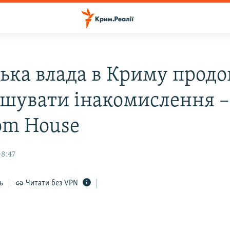
ська влада в Криму прод
шувати інакомислення –
om House
08:47
ь
Читати без VPN