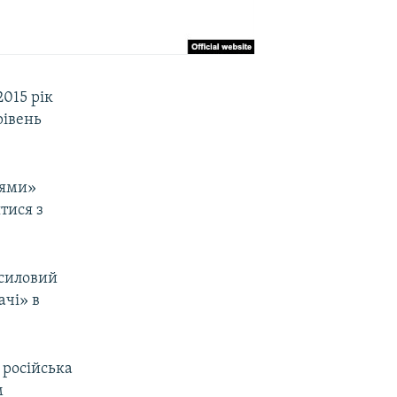
2015 рік
рівень
нями»
тися з
 силовий
ачі» в
 російська
м