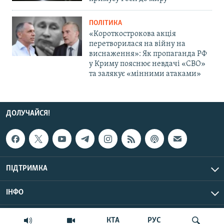
ПОЛІТИКА
«Короткострокова акція
перетворилася на війну на
виснаження»: Як пропаганда РФ
у Криму пояснює невдачі «СВО»
та залякує «мінними атаками»
ДОЛУЧАЙСЯ!
ПІДТРИМКА
ІНФО
© Крим.Реалії, 2026 | Усі права застережено.
КТА
РУС