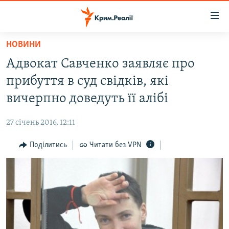
Доступність
посилання
Перейти
НОВИНИ
до
НОВИНИ
Адвокат Савченко заявляє про
основного
ВОДА.КРИМ
матеріалу
прибуття в суд свідків, які
ВІДЕО ТА ФОТО
Перейти
вичерпно доведуть її алібі
до
ПОЛІТИКА
основної
27 січень 2016, 12:11
БЛОГИ
навігації
Перейти
Поділитись
Читати без VPN
ПОГЛЯД
до
ІНТЕРВ'Ю
пошуку
ВСЕ ЗА ДЕНЬ
СПЕЦПРОЕКТИ
ЯК ОБІЙТИ БЛОКУВАННЯ
ДЕПОРТАЦІЯ