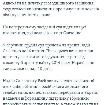
Адвокати на початку сьогоднішнього засідання
суду оголосили клопотання про вилучення доказів
обвинувачення зі справи.
На попередньому засіданні суд відхилив усі
клопотання, які подавав захист Савченко.
У середині грудня суд продовжив арешт Надії
Савченко до 16 квітня. Після цього вона на знак
протесту оголосила голодування – третє від
моменту її арешту влітку 2014 року. Наразі воно
триває вже понад 40 днів.
Надію Савченко у Росії звинувачують у вбивстві
двох співробітників російського державного
телебачення, які нелегально перебували в Україні,
надаючи інформаційну підтримку збройним
проросійським сепаратистам, а також у замаху на