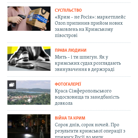
СУСПІЛЬСТВО
«Крим – не Росія»: маркетплейс
Ozon припинив прийом нових
замовлень на Кримському
півострові
ПРАВА ЛЮДИНИ
Мить – і ти шпигун. Як у
кримських судах розглядають
звинувачення в держзраді
ФОТОГАЛЕРЕЇ
Краса Сімферопольського
водосховища та занедбаність
довкола
ВІЙНА ТА КРИМ
Сорок днів, сорок ночей. Про
результати кримської операції з
примусу Росії до миру