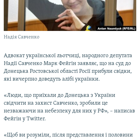
ВІДЕОУРОКИ «ELIFBE»
Русский
СВІДЧЕННЯ ОКУПАЦІЇ
Qırımtatar
УКРАЇНСЬКА ПРОБЛЕМА КРИМУ
Надія Савченко
ДОЛУЧАЙСЯ!
ІНФОГРАФІКА
Адвокат української льотчиці, народного депутата
Надії Савченко Марк Фейгін заявляє, що на суд до
Усі сайти RFE/RL
Донецька Ростовської області Росії прибули свідки,
які вичерпно доведуть алібі українки.
«Люди, що приїхали до Донецька з України
свідчити на захист Савченко, зробили це
незважаючи на небезпеку для них у РФ», – написав
Фейгін у Twitter.
«Щоб ви розуміли, після представлення і половини