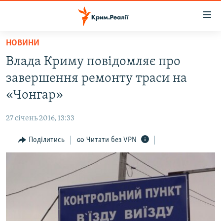
Доступність
посилання
Перейти
НОВИНИ
до
НОВИНИ
Влада Криму повідомляє про
основного
ВОДА.КРИМ
матеріалу
завершення ремонту траси на
ВІДЕО ТА ФОТО
Перейти
«Чонгар»
до
ПОЛІТИКА
основної
27 січень 2016, 13:33
БЛОГИ
навігації
Перейти
Поділитись
Читати без VPN
ПОГЛЯД
до
ІНТЕРВ'Ю
пошуку
ВСЕ ЗА ДЕНЬ
СПЕЦПРОЕКТИ
ЯК ОБІЙТИ БЛОКУВАННЯ
ДЕПОРТАЦІЯ