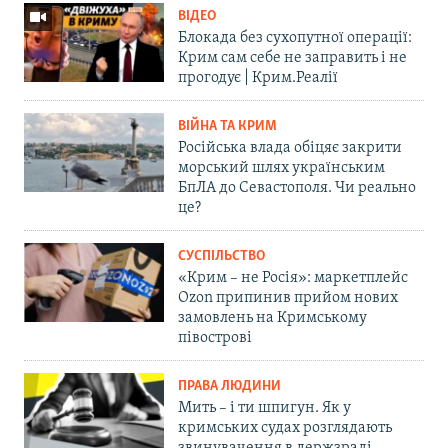
ВІДЕО
Блокада без сухопутної операції:
Крим сам себе не заправить і не
прогодує | Крим.Реалії
ВІЙНА ТА КРИМ
Російська влада обіцяє закрити
морський шлях українським
БпЛА до Севастополя. Чи реально
це?
СУСПІЛЬСТВО
«Крим – не Росія»: маркетплейс
Ozon припинив прийом нових
замовлень на Кримському
півострові
ПРАВА ЛЮДИНИ
Мить – і ти шпигун. Як у
кримських судах розглядають