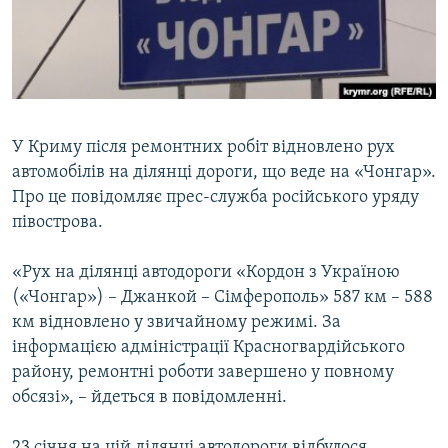
ВІДЕОУРОКИ «ELIFBE»
Русский
СВІДЧЕННЯ ОКУПАЦІЇ
Qırımtatar
УКРАЇНСЬКА ПРОБЛЕМА КРИМУ
ДОЛУЧАЙСЯ!
ІНФОГРАФІКА
У Криму після ремонтних робіт відновлено рух
автомобілів на ділянці дороги, що веде на «Чонгар».
Про це повідомляє прес-служба російського уряду
Усі сайти RFE/RL
півострова.
«Рух на ділянці автодороги «Кордон з Україною
(«Чонгар») – Джанкой – Сімферополь» 587 км – 588
км відновлено у звичайному режимі. За
інформацією адміністрації Красногвардійського
району, ремонтні роботи завершено у повному
обсязі», – йдеться в повідомленні.
23 січня на цій ділянці автодороги відбулося