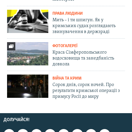
ПРАВА ЛЮДИНИ
Мить – і ти шпигун. Як у
кримських судах розглядають
звинувачення в держзраді
ФОТОГАЛЕРЕЇ
Краса Сімферопольського
водосховища та занедбаність
довкола
ВІЙНА ТА КРИМ
Сорок днів, сорок ночей. Про
результати кримської операції з
примусу Росії до миру
ДОЛУЧАЙСЯ!