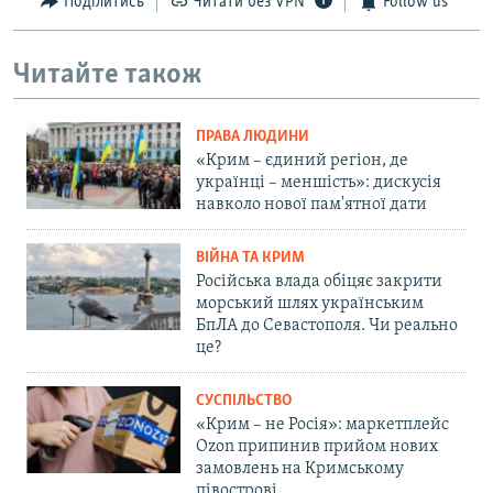
Поділитись
Читати без VPN
Follow us
Читайте також
ПРАВА ЛЮДИНИ
«Крим – єдиний регіон, де
українці – меншість»: дискусія
навколо нової пам'ятної дати
ВІЙНА ТА КРИМ
Російська влада обіцяє закрити
морський шлях українським
БпЛА до Севастополя. Чи реально
це?
СУСПІЛЬСТВО
«Крим – не Росія»: маркетплейс
Ozon припинив прийом нових
замовлень на Кримському
півострові