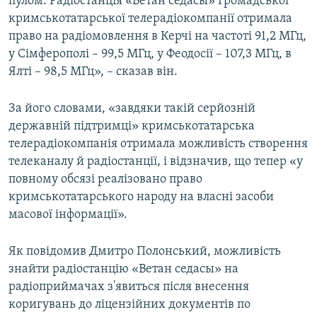
пулом. Радіостанція «Ветан седасы» Громадської
кримськотатарської телерадіокомпанії отримала
право на радіомовлення в Керчі на частоті 91,2 МГц,
у Сімферополі – 99,5 МГц, у Феодосії – 107,3 МГц, в
Ялті – 98,5 МГц», – сказав він.
За його словами, «завдяки такій серйозній
державній підтримці» кримськотатарська
телерадіокомпанія отримала можливість створення
телеканалу й радіостанції, і відзначив, що тепер «у
повному обсязі реалізовано право
кримськотатарського народу на власні засоби
масової інформації».
Як повідомив Дмитро Полонський, можливість
знайти радіостанцію «Ветан седасы» на
радіоприймачах з'явиться після внесення
коригувань до ліцензійних документів по