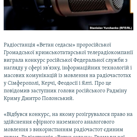
ВІДЕОУРОКИ «ELIFBE»
Русский
СВІДЧЕННЯ ОКУПАЦІЇ
Qırımtatar
УКРАЇНСЬКА ПРОБЛЕМА КРИМУ
ДОЛУЧАЙСЯ!
ІНФОГРАФІКА
Радіостанція «Ветан седасы» проросійської
Громадської кримськотатарської телерадіокомпанії
виграла конкурс російської Федеральної служби з
Усі сайти RFE/RL
нагляду у сфері зв'язку, інформаційних технологій і
масових комунікацій із мовлення на радіочастотах
у Сімферополі, Керчі, Феодосії і Ялті. Про це
повідомив заступник голови російського Радміну
Криму Дмитро Полонський.
«Відбувся конкурс, на якому розігрувалося право на
здійснення ефірного наземного аналогового
мовлення з використанням радіочастот єдиним