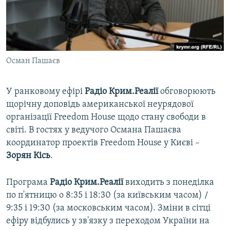
ВІДЕОУРОКИ «ELIFBE»
Русский
СВІДЧЕННЯ ОКУПАЦІЇ
Qırımtatar
УКРАЇНСЬКА ПРОБЛЕМА КРИМУ
Осман Пашаєв
ДОЛУЧАЙСЯ!
ІНФОГРАФІКА
У ранковому ефірі
Радіо Крим.Реалії
обговорюють
щорічну доповідь американської неурядової
Усі сайти RFE/RL
організації Freedom House щодо стану свободи в
світі. В гостях у ведучого Османа Пашаєва
координатор проектів Freedom House у Києві –
Зорян Кісь
.
Програма
Радіо Крим.Реалії
виходить з понеділка
по п'ятницю о 8:35 і 18:30 (за київським часом) /
9:35 і 19:30 (за московським часом). Зміни в сітці
ефіру відбулись у зв'язку з переходом України на