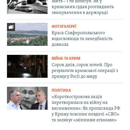
Мить – і ти шпигун. Як у
кримських судах розглядають
звинувачення в держзраді
ФОТОГАЛЕРЕЇ
Краса Сімферопольського
водосховища та занедбаність
довкола
ВІЙНА ТА КРИМ
Сорок днів, сорок ночей. Про
результати кримської операції з
примусу Росії до миру
ПОЛІТИКА
«Короткострокова акція
перетворилася на війну на
виснаження»: Як пропаганда РФ
у Криму пояснює невдачі «СВО»
та залякує «мінними атаками»