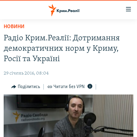
Доступність
посилання
Перейти
НОВИНИ
до
НОВИНИ
Радіо Крим.Реалії: Дотримання
основного
ВОДА.КРИМ
матеріалу
демократичних норм у Криму,
ВІДЕО ТА ФОТО
Перейти
Росії та Україні
до
ПОЛІТИКА
основної
29 січень 2016, 08:04
БЛОГИ
навігації
Перейти
Поділитись
Читати без VPN
ПОГЛЯД
до
ІНТЕРВ'Ю
пошуку
ВСЕ ЗА ДЕНЬ
СПЕЦПРОЕКТИ
ЯК ОБІЙТИ БЛОКУВАННЯ
ДЕПОРТАЦІЯ