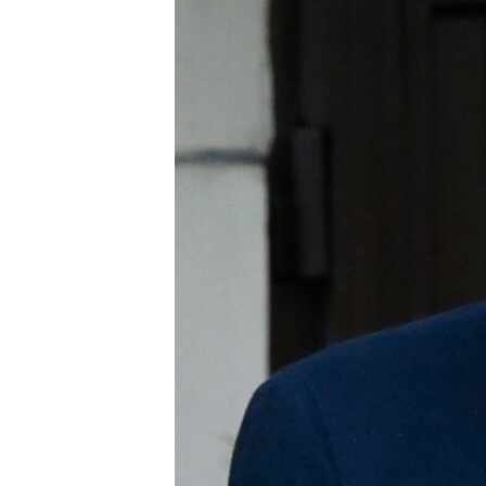
ВІДЕОУРОКИ «ELIFBE»
СВІДЧЕННЯ ОКУПАЦІЇ
УКРАЇНСЬКА ПРОБЛЕМА КРИМУ
ІНФОГРАФІКА