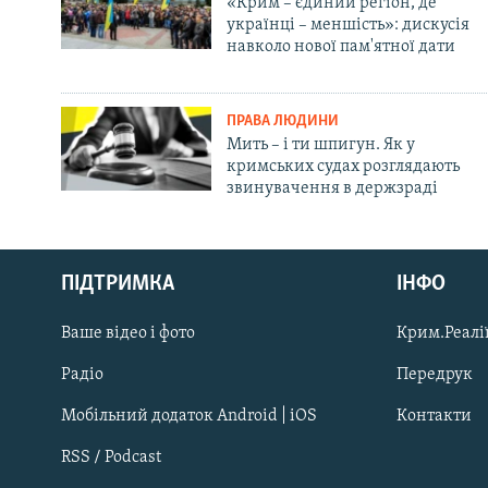
«Крим – єдиний регіон, де
українці – меншість»: дискусія
навколо нової пам'ятної дати
ПРАВА ЛЮДИНИ
Мить – і ти шпигун. Як у
кримських судах розглядають
звинувачення в держзраді
Русский
ПІДТРИМКА
ІНФО
Qırımtatar
Ваше відео і фото
Крим.Реалії
ДОЛУЧАЙСЯ!
Радіо
Передрук
Мобільний додаток Android | iOS
Контакти
RSS / Podcast