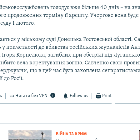
йськовослужбовець голодує вже більше 40 днів – на зн
го продовження терміну її арешту. Учергове вона буде
суду 1 лютого.
ається у міському суді Донецька Ростовської області. С
 у причетності до вбивства російських журналістів Ан
Ігоря Корнелюка, загиблих при обстрілі під Лугансько
 нібито вела коректування вогню. Савченко свою пров
верджуючи, що в цей час була захоплена сепаратистами,
 до Росії.
ь
Читати без VPN
Follow us
Print
ВІЙНА ТА КРИМ