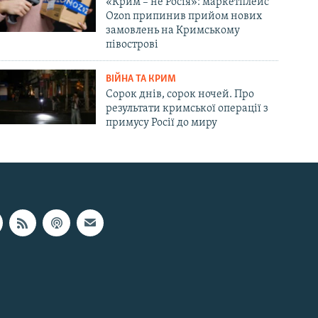
«Крим – не Росія»: маркетплейс
Ozon припинив прийом нових
замовлень на Кримському
півострові
ВІЙНА ТА КРИМ
Сорок днів, сорок ночей. Про
результати кримської операції з
примусу Росії до миру