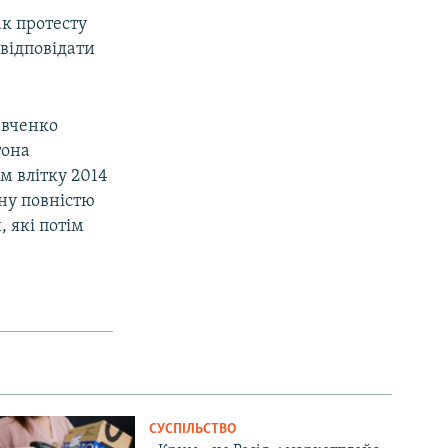
ак протесту
 відповідати
авченко
тона
м влітку 2014
ину повністю
 які потім
СУСПІЛЬСТВО