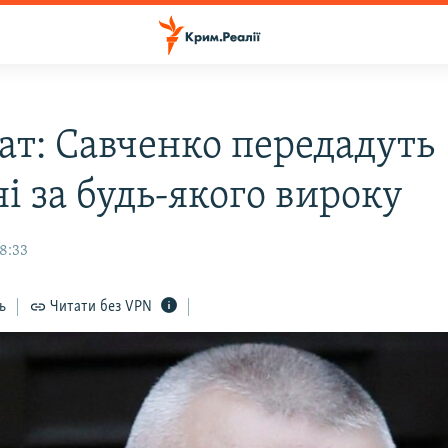
ат: Савченко передадуть
і за будь-якого вироку
18:33
ь
Читати без VPN