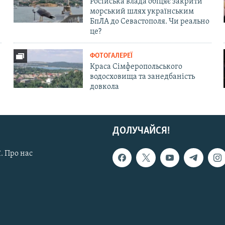
Російська влада обіцяє закрити
морський шлях українським
БпЛА до Севастополя. Чи реально
це?
ФОТОГАЛЕРЕЇ
Краса Сімферопольського
водосховища та занедбаність
довкола
ДОЛУЧАЙСЯ!
. Про нас