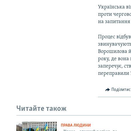
Українська ві
проти чергово
на запитання 
Процес відбув
звинувачують
Ворошилова й 
року, де вона
заперечує, ст
переправили її
Поділитис
Читайте також
ПРАВА ЛЮДИНИ