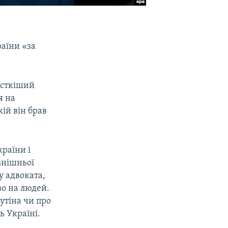
аїни «за
рсткіший
я на
кій він брав
раїни і
внішньої
у адвоката,
во на людей.
утіна чи про
ь Україні.