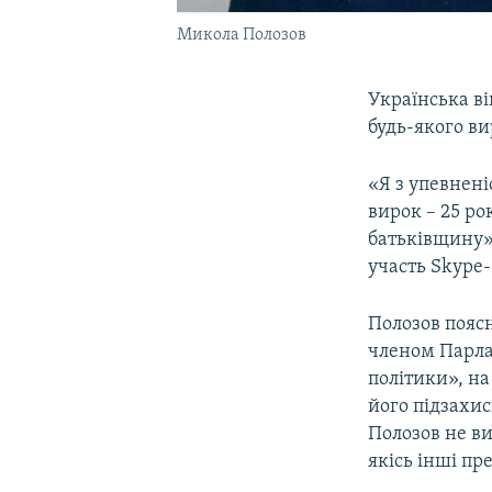
Микола Полозов
Українська в
будь-якого ви
«Я з упевнен
вирок – 25 ро
батьківщину»,
участь Skype
Полозов поясн
членом Парла
політики», на
його підзахис
Полозов не ви
якісь інші пр