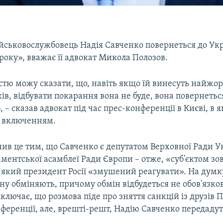
ійськовослужбовець Надія Савченко повернеться до Укр
року», вважає її адвокат Микола Полозов.
істю можу сказати, що, навіть якщо їй винесуть найжо
ків, відбувати покарання вона не буде, вона повернетьс
 – сказав адвокат під час прес-конференції в Києві, в я
- включенням.
ив це тим, що Савченко є депутатом Верховної Ради Ук
ментської асамблеї Ради Європи – отже, «суб'єктом зо
 який президент Росії «змушений реагувати». На думк
ну обміняють, причому обмін відбудеться не обов'язко
ключає, що розмова піде про зняття санкцій із друзів П
еференції, але, врешті-решт, Надію Савченко передадут