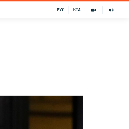
РУС
КТА