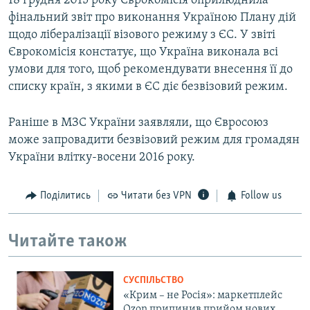
18 грудня 2015 року Єврокомісія оприлюднила
фінальний звіт про виконання Україною Плану дій
щодо лібералізації візового режиму з ЄС. У звіті
Єврокомісія констатує, що Україна виконала всі
умови для того, щоб рекомендувати внесення її до
списку країн, з якими в ЄС діє безвізовий режим.
Раніше в МЗС України заявляли, що Євросоюз
може запровадити безвізовий режим для громадян
України влітку-восени 2016 року.
Поділитись
Читати без VPN
Follow us
Читайте також
СУСПІЛЬСТВО
«Крим – не Росія»: маркетплейс
Ozon припинив прийом нових