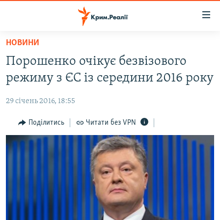
Доступність
посилання
Перейти
НОВИНИ
до
НОВИНИ
Порошенко очікує безвізового
основного
ВОДА.КРИМ
матеріалу
режиму з ЄС із середини 2016 року
ВІДЕО ТА ФОТО
Перейти
до
29 січень 2016, 18:55
ПОЛІТИКА
основної
БЛОГИ
Поділитись
Читати без VPN
навігації
Перейти
ПОГЛЯД
до
ІНТЕРВ'Ю
пошуку
ВСЕ ЗА ДЕНЬ
СПЕЦПРОЕКТИ
ЯК ОБІЙТИ БЛОКУВАННЯ
ДЕПОРТАЦІЯ