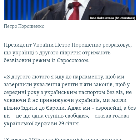
ВІДЕОУРОКИ «ELIFBE»
Русский
СВІДЧЕННЯ ОКУПАЦІЇ
Qırımtatar
Петро Порошенко
УКРАЇНСЬКА ПРОБЛЕМА КРИМУ
ДОЛУЧАЙСЯ!
ІНФОГРАФІКА
Президент України Петро Порошенко розраховує,
що українці з другого півріччя отримають
безвізовий режим із Євросоюзом.
Усі сайти RFE/RL
«З другого лютого я йду до парламенту, щоб ми
завершили ухвалення решти п'яти законів, щоб у
середині року з українським паспортом без віз, не
чекаючи й не принижуючи українців, ми могли
вільно їздити до Європи. Адже ми – європейці, а без
віз – це ще одна ступінь свободи», – сказав голова
української держави 29 січня.