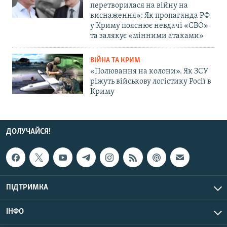
перетворилася на війну на
виснаження»: Як пропаганда РФ
у Криму пояснює невдачі «СВО»
та залякує «мінними атаками»
ВІЙНА ТА КРИМ
«Полювання на колони». Як ЗСУ
ріжуть військову логістику Росії в
Криму
ДОЛУЧАЙСЯ!
ПІДТРИМКА
ІНФО