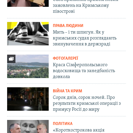
замовлень на Кримському
півострові
ПРАВА ЛЮДИНИ
Мить – і ти шпигун. Як у
кримських судах розглядають
звинувачення в держзраді
ФОТОГАЛЕРЕЇ
Краса Сімферопольського
водосховища та занедбаність
довкола
ВІЙНА ТА КРИМ
Сорок днів, сорок ночей. Про
результати кримської операції з
примусу Росії до миру
ПОЛІТИКА
«Короткострокова акція