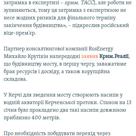
затримка в експертизі –
прим. ТАСС
), але роботи не
зупиняються, тому ця затримка з експертизою не
несе жодних ризиків для фінального терміну
закінчення будівництва», – підкреслив російський
віце-прем'єр.
Партнер консалтингової компанії RusEnergy
Михайло Крутіхін напередодні
заявив
Крим.Реалії
,
що будівництву мосту, в першу чергу, заважатиме
брак ресурсів і досвіду, а також корупційна
складова.
У Керчі для зведення мосту створюють насипи у
водній акваторії Керченської протоки. Станом на 13
січня було прокладено два такі насипи довжиною
приблизно 400 метрів.
Про необхідність побудувати перехід через