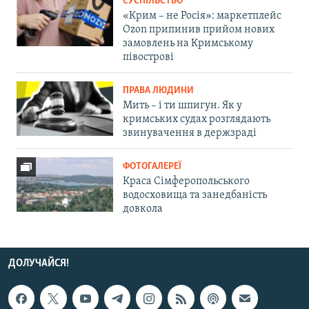
СУСПІЛЬСТВО
«Крим – не Росія»: маркетплейс
Ozon припинив прийом нових
замовлень на Кримському
півострові
ПРАВА ЛЮДИНИ
Мить – і ти шпигун. Як у
кримських судах розглядають
звинувачення в держзраді
ФОТОГАЛЕРЕЇ
Краса Сімферопольського
водосховища та занедбаність
довкола
ДОЛУЧАЙСЯ!