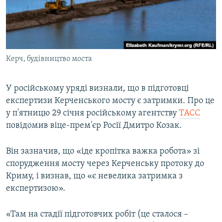
ВІДЕОУРОКИ «ELIFBE»
Русский
СВІДЧЕННЯ ОКУПАЦІЇ
Qırımtatar
УКРАЇНСЬКА ПРОБЛЕМА КРИМУ
Керч, будівництво моста
ДОЛУЧАЙСЯ!
ІНФОГРАФІКА
У російському уряді визнали, що в підготовці
експертизи Керченського мосту є затримки. Про це
Усі сайти RFE/RL
у п'ятницю 29 січня російському агентству
ТАСС
повідомив віце-прем'єр Росії Дмитро Козак.
Він зазначив, що «іде кропітка важка робота» зі
спорудження мосту через Керченську протоку до
Криму, і визнав, що «є невелика затримка з
експертизою».
«Там на стадії підготовчих робіт (це сталося –