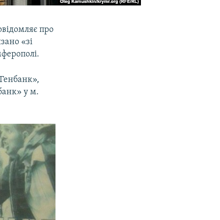
овідомляє про
зано «зі
ферополі.
«Генбанк»,
банк» у м.