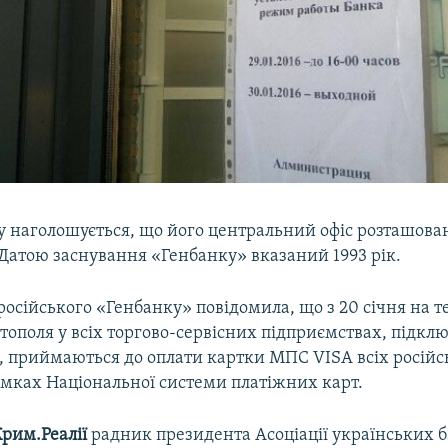
ку наголошується, що його центральний офіс розташова
 Датою заснування «Генбанку» вказаний 1993 рік.
осійського «Генбанку» повідомила, що з 20 січня на т
тополя у всіх торгово-сервісних підприємствах, підкл
, приймаються до оплати картки МПС VISA всіх російс
амках Національної системи платіжних карт.
рим.Реалії
радник президента Асоціації українських б