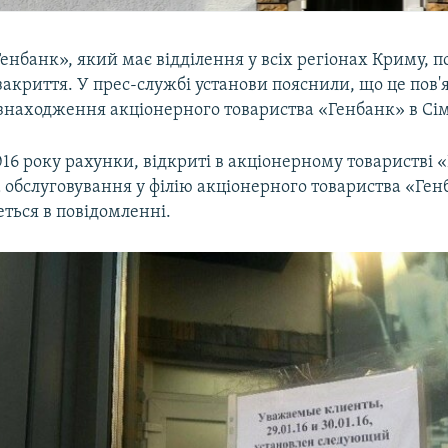
енбанк», який має відділення у всіх регіонах Криму, п
закриття. У прес-службі установи пояснили, що це пов'я
знаходження акціонерного товариства «Генбанк» в Сім
016 року рахунки, відкриті в акціонерному товаристві 
 обслуговування у філію акціонерного товариства «Ген
еться в повідомленні.