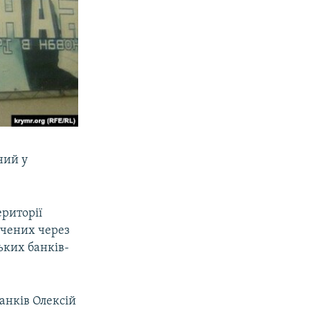
ний у
ериторії
ючених через
ьких банків-
анків Олексій