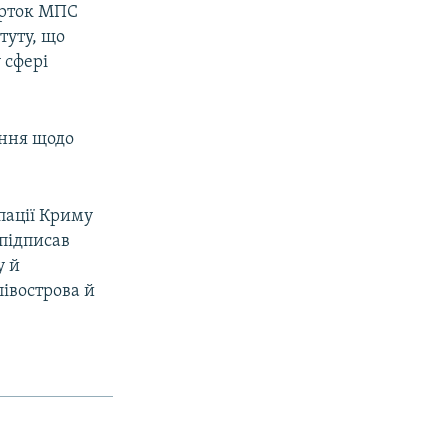
арток МПС
туту, що
 сфері
ення щодо
пації Криму
підписав
у й
півострова й