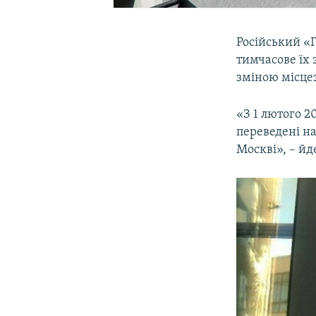
Російський «Г
тимчасове їх 
зміною місце
«З 1 лютого 2
переведені на
Москві», – йд