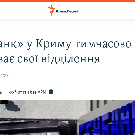
анк» у Криму тимчасово
ає свої відділення
14:29
ь
Читати без VPN