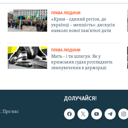
ПРАВА ЛЮДИНИ
«Крим – єдиний регіон, де
українці – меншість»: дискусія
навколо нової пам'ятної дати
ПРАВА ЛЮДИНИ
Мить – і ти шпигун. Як у
кримських судах розглядають
звинувачення в держзраді
ДОЛУЧАЙСЯ!
. Про нас