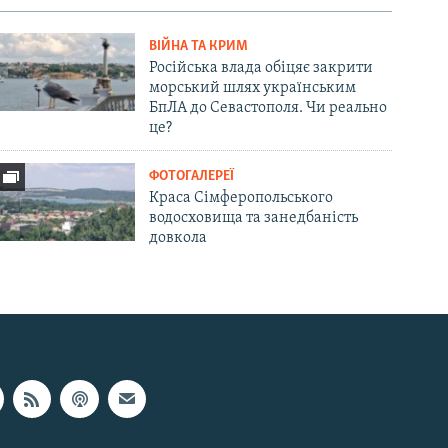
ВІЙНА ТА КРИМ
Російська влада обіцяє закрити
морський шлях українським
БпЛА до Севастополя. Чи реально
це?
ФОТОГАЛЕРЕЇ
Краса Сімферопольського
водосховища та занедбаність
довкола