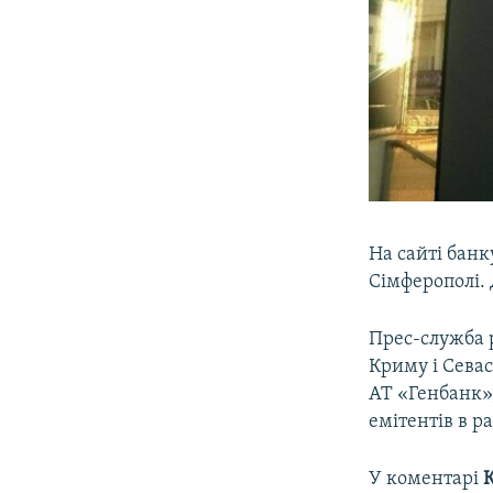
На сайті бан
Сімферополі.
Прес-служба р
Криму і Севас
АТ «Генбанк»
емітентів в р
У коментарі
К