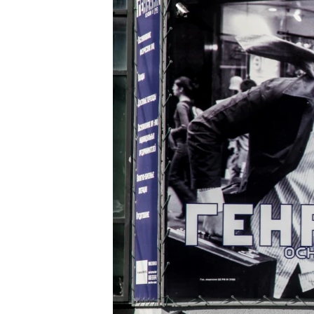
ВІДЕОУРОКИ «ELIFBE»
СВІДЧЕННЯ ОКУПАЦІЇ
УКРАЇНСЬКА ПРОБЛЕМА КРИМУ
ІНФОГРАФІКА