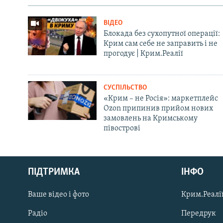
ВІДЕО
Блокада без сухопутної операції:
Крим сам себе не заправить і не
прогодує | Крим.Реалії
СУСПІЛЬСТВО
«Крим – не Росія»: маркетплейс
Ozon припинив прийом нових
замовлень на Кримському
півострові
Русский
ПІДТРИМКА
ІНФО
Qırımtatar
Ваше відео і фото
Крим.Реалії
ДОЛУЧАЙСЯ!
Радіо
Передрук