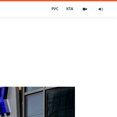
РУС
КТА