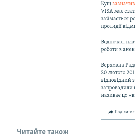
Кущ
зазначи
VISA має ста
займається р
протидії від
Водночас, пла
роботи в ане
Верховна Рад
20 лютого 20
відповідний 
запровадили н
називає це «в
Поділитис
Читайте також