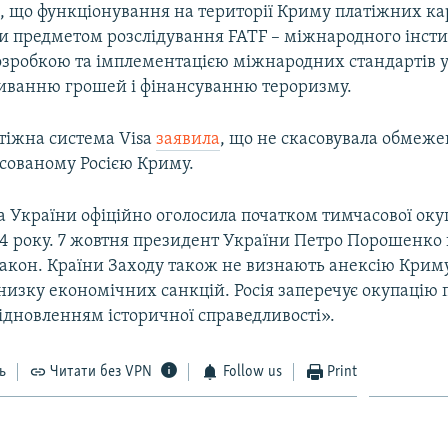
в
, що функціонування на території Криму платіжних к
ти предметом розслідування FATF – міжнародного інсти
озробкою та імплементацією міжнародних стандартів у
миванню грошей і фінансуванню тероризму.
тіжна система Visa
заявила
, що не скасовувала обмеж
ксованому Росією Криму.
а України офіційно оголосила початком тимчасової оку
14 року. 7 жовтня президент України Петро Порошенко 
закон. Країни Заходу також не визнають анексію Крим
изку економічних санкцій. Росія заперечує окупацію 
ідновленням історичної справедливості».
ь
Читати без VPN
Follow us
Print