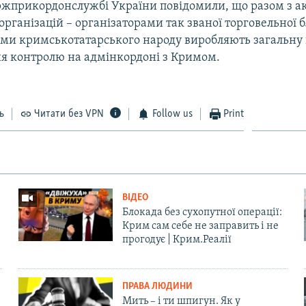
ержприкордонслужбі України повідомили, що разом з а
рганізацій – організаторами так званої торговельної б
ми кримськотатарського народу виробляють загальну
ня контролю на адмінкордоні з Кримом.
ь
Читати без VPN
Follow us
Print
ВІДЕО
Блокада без сухопутної операції:
Крим сам себе не заправить і не
прогодує | Крим.Реалії
ПРАВА ЛЮДИНИ
Мить – і ти шпигун. Як у