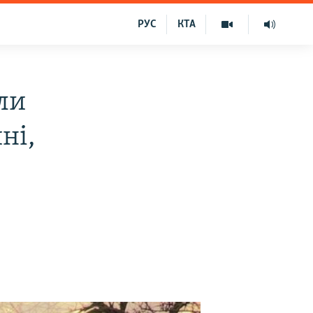
РУС
КТА
ли
ні,