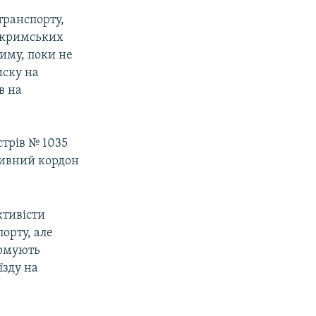
транспорту,
и кримських
риму, поки не
иску на
в на
стрів № 1035
тивний кордон
ктивісти
орту, але
ормують
їзду на