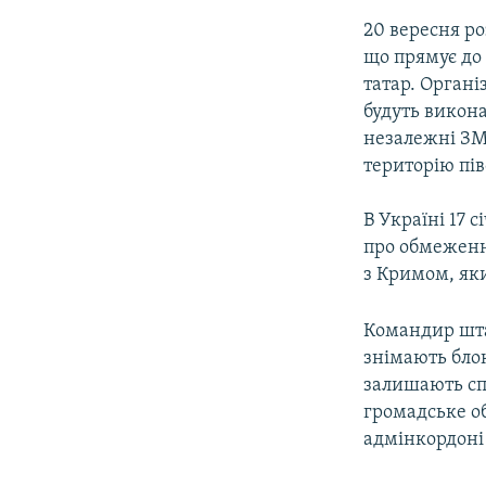
20 вересня ро
що прямує до
татар. Органі
будуть викона
незалежні ЗМ
територію пі
В Україні 17 
про обмеженн
з Кримом, яки
Командир штаб
знімають блок
залишають сп
громадське об
адмінкордоні