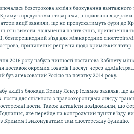
зпочалась безстрокова акція з блокування вантажного 
 Криму з продуктами і товарами, ініційована лідерам
затори акції заявили, що не пропускатимуть фури до К
ні їхні вимоги: звільнення політв'язнів, припинення т
І, безперешкодний в'їзд для міжнародних спостерігачі
вострова, припинення репресій щодо кримських татар.
січня 2016 року набула чинності постанова Кабінету міні
я поставок окремих товарів і послуг через адміністра
й був анексований Росією на початку 2014 року.
у акції з блокади Криму Ленур Іслямов заявляв, що а
-пости для спільного з правоохоронцями огляду трансп
остережні пости. Також активісти повідомляли, що ф
'єднання, яке перейде на контрольний пункт в'їзду-ви
 з Кримом і виконуватиме там спостережну функцію.