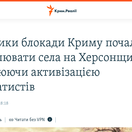
ики блокади Криму поча
лювати села на Херсонщи
юючи активізацією
атистів
18:18
ь
Читати без VPN