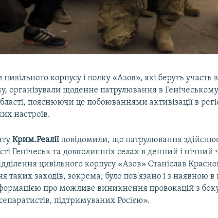
цивільного корпусу і полку «Азов», які беруть участь в 
у, організували щоденне патрулювання в Генічеському
бласті, пояснюючи це побоюваннями активізації в регі
их настроїв.
нту
Крим.Реалії
повідомили, що патрулювання здійснює
ті Генічеськ та довколишніх селах в денний і нічний ч
ідділення цивільного корпусу «Азов» Станіслав Красно
 таких заходів, зокрема, було пов'язано і з наявною в
нформацією про можливе виникнення провокацій з боку,
сепаратистів, підтримуваних Росією».