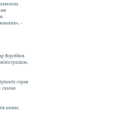
 завезена
ням
ти
ювання», –
др Воробйов
міністрацією,
трішніх справ
– сказав
тів немає.