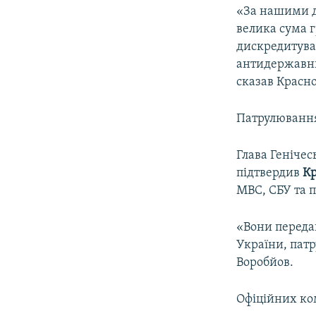
«За нашими да
велика сума 
дискредитуват
антидержавни
сказав Красно
Патрулювання
Глава Геніче
підтвердив
Кр
МВС, СБУ та 
«Вони переда
України, патр
Воробйов.
Офіційних ком