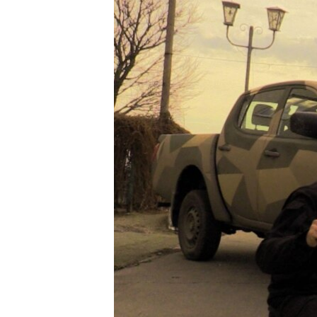
ВІДЕОУРОКИ «ELIFBE»
СВІДЧЕННЯ ОКУПАЦІЇ
УКРАЇНСЬКА ПРОБЛЕМА КРИМУ
ІНФОГРАФІКА