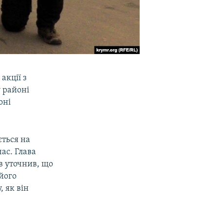
акції з
 районі
оні
ться на
ас. Глава
в уточнив, що
 його
 як він