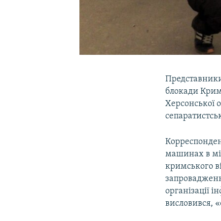
Представники 
блокади Крим
Херсонської о
сепаратистськ
Корреспонде
машинах в міс
кримського в
запровадження
організації і
висловився, «