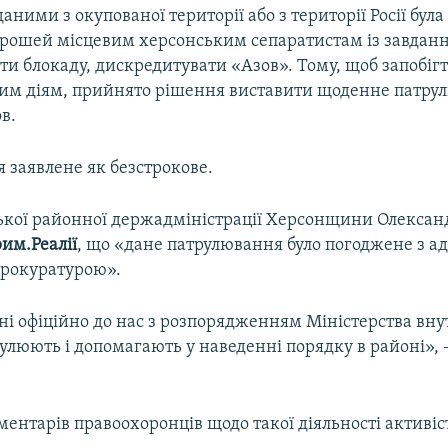
ними з окупованої території або з території Росії була
грошей місцевим херсонським сепаратистам із завдан
и блокаду, дискредитувати «Азов». Тому, щоб запобіг
м діям, прийнято рішення виставити щоденне патрул
в.
 заявлене як безстрокове.
ської районної держадміністрації Херсонщини Олексан
им.Реалії
, що «дане патрулювання було погоджене з ад
прокуратурою».
ні офіційно до нас з розпорядженням Міністерства вну
улюють і допомагають у наведенні порядку в районі», 
ентарів правоохоронців щодо такої діяльності активіс