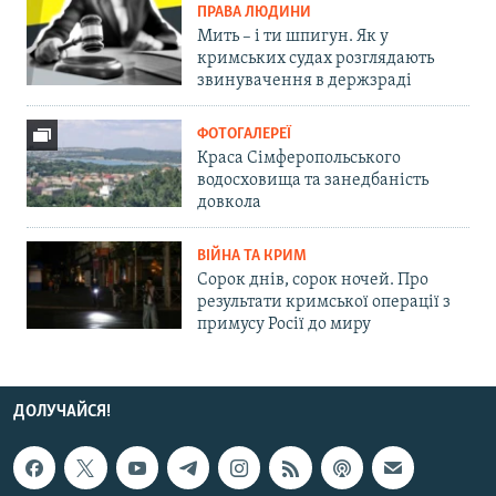
ПРАВА ЛЮДИНИ
Мить – і ти шпигун. Як у
кримських судах розглядають
звинувачення в держзраді
ФОТОГАЛЕРЕЇ
Краса Сімферопольського
водосховища та занедбаність
довкола
ВІЙНА ТА КРИМ
Сорок днів, сорок ночей. Про
результати кримської операції з
примусу Росії до миру
ДОЛУЧАЙСЯ!