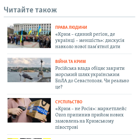
Читайте також
ПРАВА ЛЮДИНИ
«Крим – єдиний регіон, де
українці – меншість»: дискусія
навколо нової пам'ятної дати
ВІЙНА ТА КРИМ
Російська влада обіцяє закрити
морський шлях українським
БпЛА до Севастополя. Чи реально
це?
СУСПІЛЬСТВО
«Крим – не Росія»: маркетплейс
Ozon припинив прийом нових
замовлень на Кримському
півострові