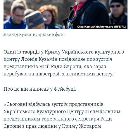
ВІДЕОУРОКИ «ELIFBE»
Русский
СВІДЧЕННЯ ОКУПАЦІЇ
Qırımtatar
УКРАЇНСЬКА ПРОБЛЕМА КРИМУ
Леонід Кузьмін, архівне фото
ДОЛУЧАЙСЯ!
ІНФОГРАФІКА
Один із творців у Криму Українського культурного
центру Леонід Кузьмін повідомляє про зустріч
Усі сайти RFE/RL
представників місії Ради Європи, яка зараз
перебуває на півострові, з активістами центру.
Про це він написав у Фейсбуці.
«Сьогодні відбулась зустріч представників
Українського Культурного Центру зі спеціальним
представником генерального секретаря Ради
Європи з прав людини у Криму Жераром