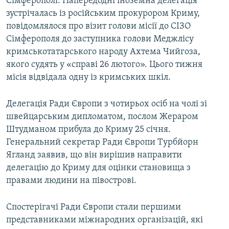
Сімферополі. Напередодні іноземна делегація
зустрічалась із російським прокурором Криму,
повідомлялося про візит голови місії до СІЗО
Сімферополя до заступника голови Меджлісу
кримськотатарського народу Ахтема Чийгоза,
якого судять у «справі 26 лютого». Цього тижня
місія відвідала одну із кримських шкіл.
Делегація Ради Європи з чотирьох осіб на чолі зі
швейцарським дипломатом, послом Жераром
Штудманом прибула до Криму 25 січня.
Генеральний секретар Ради Європи Турбйорн
Ягланд заявив, що він вирішив направити
делегацію до Криму для оцінки становища з
правами людини на півострові.
Спостерігачі Ради Європи стали першими
представниками міжнародних організацій, які