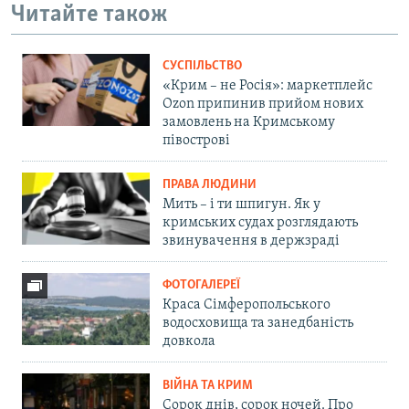
Читайте також
СУСПІЛЬСТВО
«Крим – не Росія»: маркетплейс
Ozon припинив прийом нових
замовлень на Кримському
півострові
ПРАВА ЛЮДИНИ
Мить – і ти шпигун. Як у
кримських судах розглядають
звинувачення в держзраді
ФОТОГАЛЕРЕЇ
Краса Сімферопольського
водосховища та занедбаність
довкола
ВІЙНА ТА КРИМ
Сорок днів, сорок ночей. Про