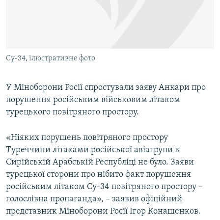
ВІДЕОУРОКИ «ELIFBE»
Русский
СВІДЧЕННЯ ОКУПАЦІЇ
Qırımtatar
УКРАЇНСЬКА ПРОБЛЕМА КРИМУ
Су-34, ілюстративне фото
ДОЛУЧАЙСЯ!
ІНФОГРАФІКА
У Міноборони Росії спростували заяву Анкари про
порушення російським військовим літаком
Усі сайти RFE/RL
турецького повітряного простору.
«Ніяких порушень повітряного простору
Туреччини літаками російської авіагрупи в
Сирійській Арабській Республіці не було. Заяви
турецької сторони про нібито факт порушення
російським літаком Су-34 повітряного простору –
голослівна пропаганда», – заявив офіційний
представник Міноборони Росії Ігор Конашенков.