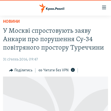
Доступність
посилання
Перейти
НОВИНИ
до
НОВИНИ
У Москві спростовують заяву
основного
ВОДА.КРИМ
матеріалу
Анкари про порушення Су-34
ВІДЕО ТА ФОТО
Перейти
повітряного простору Туреччини
до
ПОЛІТИКА
основної
31 січень 2016, 09:47
БЛОГИ
навігації
Перейти
Поділитись
Читати без VPN
ПОГЛЯД
до
ІНТЕРВ'Ю
пошуку
ВСЕ ЗА ДЕНЬ
СПЕЦПРОЕКТИ
ЯК ОБІЙТИ БЛОКУВАННЯ
ДЕПОРТАЦІЯ