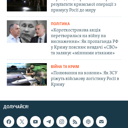
результати кримської операції з
примусу Росії до миру
ПОЛІТИКА
«Короткострокова акція
перетворилася на війну на
виснаження»: Як пропаганда РФ
у Криму пояснює невдачі «СВО»
та залякує «мінними атаками»
ВІЙНА ТА КРИМ
«Полювання на колони». Як ЗСУ
ріжуть військову логістику Росії в
Криму
ДОЛУЧАЙСЯ!