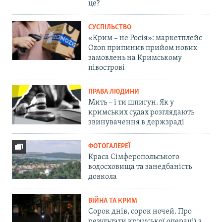
це?
СУСПІЛЬСТВО
«Крим – не Росія»: маркетплейс
Ozon припинив прийом нових
замовлень на Кримському
півострові
ПРАВА ЛЮДИНИ
Мить – і ти шпигун. Як у
кримських судах розглядають
звинувачення в держзраді
ФОТОГАЛЕРЕЇ
Краса Сімферопольського
водосховища та занедбаність
довкола
ВІЙНА ТА КРИМ
Сорок днів, сорок ночей. Про
результати кримської операції з