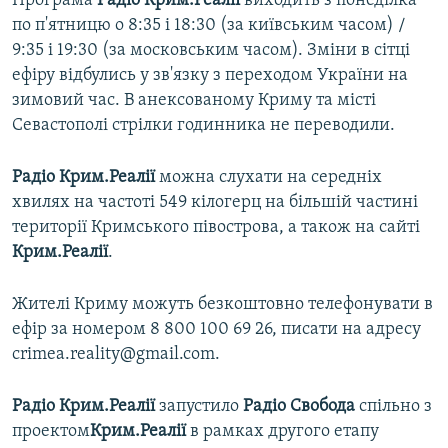
Програма
Радіо Крим.Реалії
виходить з понеділка
по п'ятницю о 8:35 і 18:30 (за київським часом) /
9:35 і 19:30 (за московським часом). Зміни в сітці
ефіру відбулись у зв'язку з переходом України на
зимовий час. В анексованому Криму та місті
Севастополі стрілки годинника не переводили.
Радіо Крим.Реалії
можна слухати на середніх
хвилях на частоті 549 кілогерц на більшій частині
території Кримського півострова, а також на сайті
Крим.Реалії
.
Жителі Криму можуть безкоштовно телефонувати в
ефір за номером 8 800 100 69 26, писати на адресу
crimea.reality@gmail.com.
Радіо Крим.Реалії
запустило
Радіо Свобода
спільно з
проектом
Крим.Реалії
в рамках другого етапу