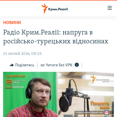
Доступність
посилання
Перейти
НОВИНИ
до
НОВИНИ
Радіо Крим.Реалії: напруга в
основного
ВОДА.КРИМ
матеріалу
російсько-турецьких відносинах
ВІДЕО ТА ФОТО
Перейти
до
01 лютий 2016, 08:05
ПОЛІТИКА
основної
БЛОГИ
Поділитись
Читати без VPN
навігації
Перейти
ПОГЛЯД
до
ІНТЕРВ'Ю
пошуку
ВСЕ ЗА ДЕНЬ
СПЕЦПРОЕКТИ
ЯК ОБІЙТИ БЛОКУВАННЯ
ДЕПОРТАЦІЯ