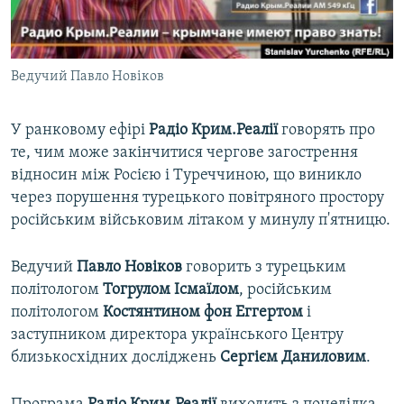
ВІДЕОУРОКИ «ELIFBE»
Русский
СВІДЧЕННЯ ОКУПАЦІЇ
Qırımtatar
Ведучий Павло Новіков
УКРАЇНСЬКА ПРОБЛЕМА КРИМУ
ДОЛУЧАЙСЯ!
ІНФОГРАФІКА
У ранковому ефірі
Радіо Крим.Реалії
говорять про
те, чим може закінчитися чергове загострення
відносин між Росією і Туреччиною, що виникло
Усі сайти RFE/RL
через порушення турецького повітряного простору
російським військовим літаком у минулу п'ятницю.
Ведучий
Павло Новіков
говорить з турецьким
політологом
Тогрулом Ісмаїлом
, російським
політологом
Костянтином фон Еггертом
і
заступником директора українського Центру
близькосхідних досліджень
Сергієм Даниловим
.