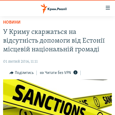
Доступність
посилання
Перейти
НОВИНИ
до
НОВИНИ
У Криму скаржаться на
основного
ВОДА.КРИМ
матеріалу
відсутність допомоги від Естонії
ВІДЕО ТА ФОТО
Перейти
місцевій національній громаді
до
ПОЛІТИКА
основної
01 лютий 2016, 11:11
БЛОГИ
навігації
Перейти
Поділитись
Читати без VPN
ПОГЛЯД
до
ІНТЕРВ'Ю
пошуку
ВСЕ ЗА ДЕНЬ
СПЕЦПРОЕКТИ
ЯК ОБІЙТИ БЛОКУВАННЯ
ДЕПОРТАЦІЯ