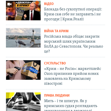
ВІДЕО
Блокада без сухопутної операції:
Крим сам себе не заправить і не
прогодує | Крим.Реалії
ВІЙНА ТА КРИМ
Російська влада обіцяє закрити
морський шлях українським
БпЛА до Севастополя. Чи реально
це?
СУСПІЛЬСТВО
«Крим – не Росія»: маркетплейс
Ozon припинив прийом нових
замовлень на Кримському
півострові
ПРАВА ЛЮДИНИ
Мить – і ти шпигун. Як у
кримських судах розглядають