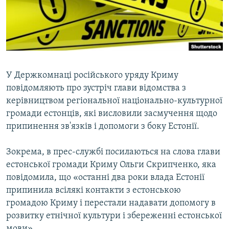
ВІДЕОУРОКИ «ELIFBE»
Русский
СВІДЧЕННЯ ОКУПАЦІЇ
Qırımtatar
УКРАЇНСЬКА ПРОБЛЕМА КРИМУ
ДОЛУЧАЙСЯ!
ІНФОГРАФІКА
У Держкомнаці російського уряду Криму
повідомляють про зустріч глави відомства з
керівництвом регіональної національно-культурної
Усі сайти RFE/RL
громади естонців, які висловили засмучення щодо
припинення зв'язків і допомоги з боку Естонії.
Зокрема, в прес-службі посилаються на слова глави
естонської громади Криму Ольги Скрипченко, яка
повідомила, що «останні два роки влада Естонії
припинила всілякі контакти з естонською
громадою Криму і перестали надавати допомогу в
розвитку етнічної культури і збереженні естонської
мови».