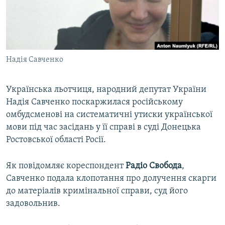
ВІДЕОУРОКИ «ELIFBE»
Русский
СВІДЧЕННЯ ОКУПАЦІЇ
Qırımtatar
УКРАЇНСЬКА ПРОБЛЕМА КРИМУ
Надія Савченко
ДОЛУЧАЙСЯ!
ІНФОГРАФІКА
Українська льотчиця, народний депутат України
Надія Савченко поскаржилася російському
Усі сайти RFE/RL
омбудсменові на систематичні утиски української
мови під час засідань у її справі в суді Донецька
Ростовської області Росії.
Як повідомляє кореспондент
Радіо Свобода
,
Савченко подала клопотання про долучення скарги
до матеріалів кримінальної справи, суд його
задовольнив.