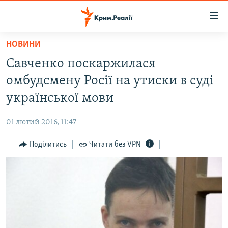
Доступність
посилання
Перейти
НОВИНИ
до
НОВИНИ
Савченко поскаржилася
основного
ВОДА.КРИМ
матеріалу
омбудсмену Росії на утиски в суді
ВІДЕО ТА ФОТО
Перейти
української мови
до
ПОЛІТИКА
основної
01 лютий 2016, 11:47
БЛОГИ
навігації
Перейти
Поділитись
Читати без VPN
ПОГЛЯД
до
ІНТЕРВ'Ю
пошуку
ВСЕ ЗА ДЕНЬ
СПЕЦПРОЕКТИ
ЯК ОБІЙТИ БЛОКУВАННЯ
ДЕПОРТАЦІЯ