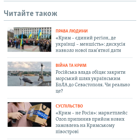
Читайте також
ПРАВА ЛЮДИНИ
«Крим – єдиний регіон, де
українці – меншість»: дискусія
навколо нової пам'ятної дати
ВІЙНА ТА КРИМ
Російська влада обіцяє закрити
морський шлях українським
БпЛА до Севастополя. Чи реально
це?
СУСПІЛЬСТВО
«Крим – не Росія»: маркетплейс
Ozon припинив прийом нових
замовлень на Кримському
півострові