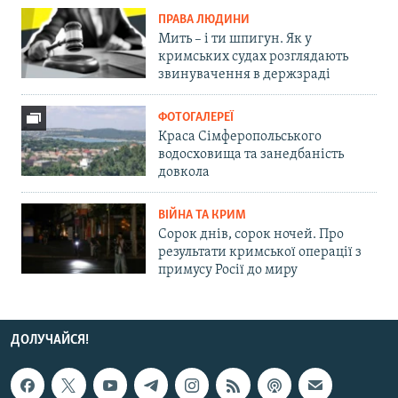
ПРАВА ЛЮДИНИ
Мить – і ти шпигун. Як у
кримських судах розглядають
звинувачення в держзраді
ФОТОГАЛЕРЕЇ
Краса Сімферопольського
водосховища та занедбаність
довкола
ВІЙНА ТА КРИМ
Сорок днів, сорок ночей. Про
результати кримської операції з
примусу Росії до миру
ДОЛУЧАЙСЯ!