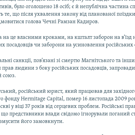
вів, було оголошено 18 осіб; є й непублічна частина спи
ь те, що після ухвалення закону від планованої поїздк
мовитися голова Чечні Рамзан Кадиров.
ла на це власними кроками, на кшталт заборон на в’їзд 
х посадовців чи заборони на усиновлення російських 
льні санкції, пов’язані зі смертю Магнітського та інш
прав людини з боку російських посадовців, запровади
 союз.
тський, російський юрист, який працював для західног
о фонду Hermitage Capital, помер 16 листопада 2009 ро
оскві у віці 37 років від серцевих проблем. Російські п
 що представники влади свідомо ігнорували поганий с
 змусити його замовкнути.