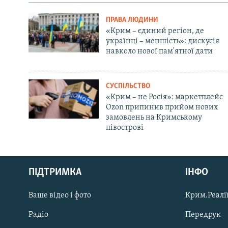
ПРАВА ЛЮДИНИ
«Крим – єдиний регіон, де
українці – меншість»: дискусія
навколо нової пам'ятної дати
СУСПІЛЬСТВО
«Крим – не Росія»: маркетплейс
Ozon припинив прийом нових
замовлень на Кримському
півострові
Русский
ПІДТРИМКА
ІНФО
Qırımtatar
Ваше відео і фото
Крим.Реалії
ДОЛУЧАЙСЯ!
Радіо
Передрук