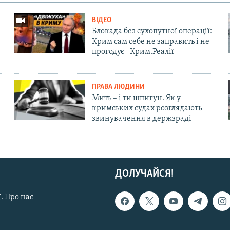
ВІДЕО
Блокада без сухопутної операції:
Крим сам себе не заправить і не
прогодує | Крим.Реалії
ПРАВА ЛЮДИНИ
Мить – і ти шпигун. Як у
кримських судах розглядають
звинувачення в держзраді
ДОЛУЧАЙСЯ!
. Про нас