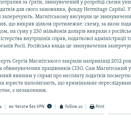
потрапив за ґрати, звинувачений у розробці схеми ун
датків для свого замовника, фонду Hermitage Capital. У
 заперечують. Магнітському висунули це звинувачення
ив, що викрив цілком протилежне: схему, за якою под
ом, на суму у 230 мільйонів доларів викрали з російс
істерства внутрішніх справ, податкової адміністрації 
анів Росії. Російська влада це звинувачення заперечує
ерть Сергія Магнітського закрили наприкінці 2012 ро
 обвинувачених працівників СІЗО. Сам Магнітський у
аний винним у справі про несплату податків посмертн
ина юриста наполягають, що кримінальне переслідуван
ртне, є незаконним.
ь
Читати без VPN
Follow us
Print