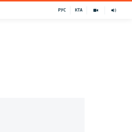
РУС
КТА