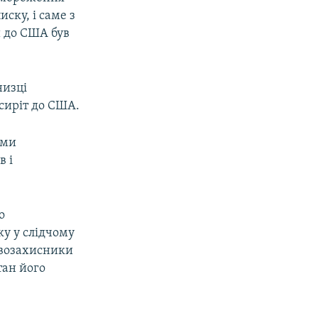
ску, і саме з
и до США був
низці
сиріт до США.
ими
в і
о
ку у слідчому
равозахисники
тан його