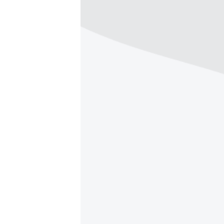
ВІДЕОУРОКИ «ELIFBE»
СВІДЧЕННЯ ОКУПАЦІЇ
УКРАЇНСЬКА ПРОБЛЕМА КРИМУ
ІНФОГРАФІКА