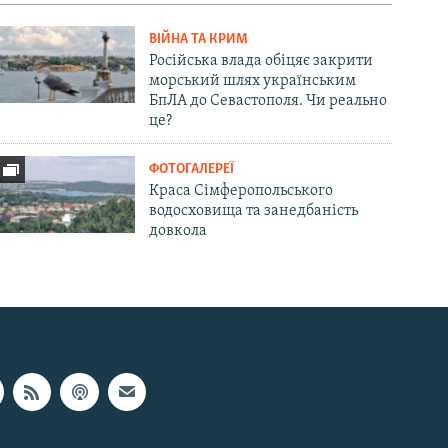
ВІЙНА ТА КРИМ
Російська влада обіцяє закрити
морський шлях українським
БпЛА до Севастополя. Чи реально
це?
ФОТОГАЛЕРЕЇ
Краса Сімферопольського
водосховища та занедбаність
довкола