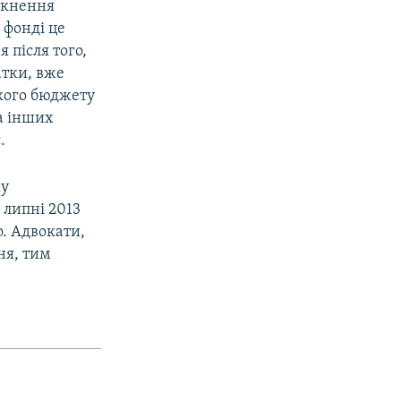
икнення
 фонді це
 після того,
атки, вже
ького бюджету
та інших
.
ку
 липні 2013
о. Адвокати,
ня, тим