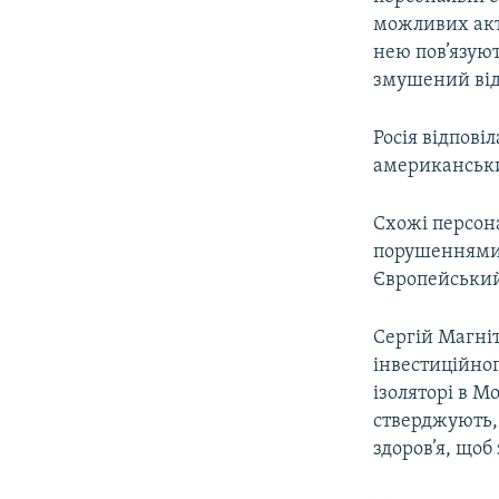
можливих акти
нею пов’язуют
змушений від
Росія відпові
американськи
Схожі персона
порушеннями 
Європейський
Сергій Магні
інвестиційног
ізоляторі в М
стверджують,
здоров’я, щоб