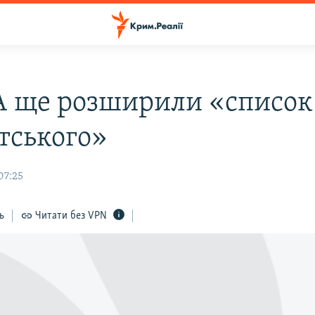
 ще розширили «список
тського»
07:25
ь
Читати без VPN