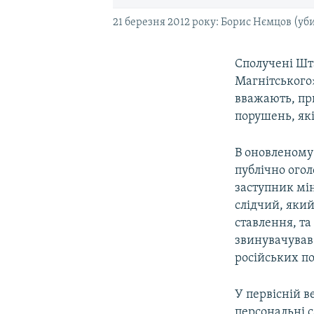
21 березня 2012 року: Борис Нємцов (уб
Сполучені Шта
Магнітського»
вважають, при
порушень, які
В оновленому 
публічно огол
заступник мін
слідчий, який
ставлення, та
звинувачував
російських по
У первісній в
персональні с