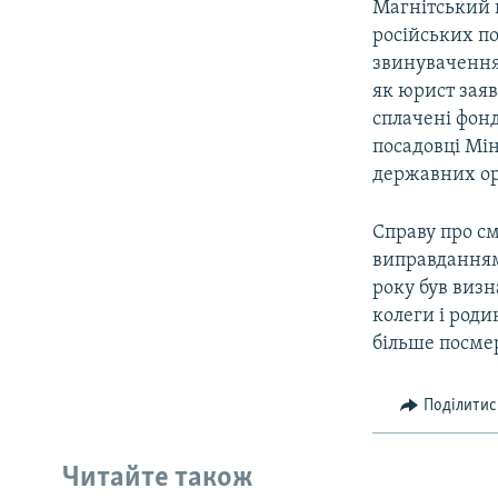
Магнітський 
російських по
звинувачення
як юрист заяв
сплачені фонд
посадовці Мін
державних орг
Справу про см
виправданням
року був визн
колеги і род
більше посме
Поділитис
Читайте також