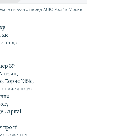
 Магнітського перед МВС Росії в Москві
ку
, як
а та до
пер 39
Анічин,
, Борис Кібіс,
і неналежного
ічно
боку
 Capital.
 про ці
замороження