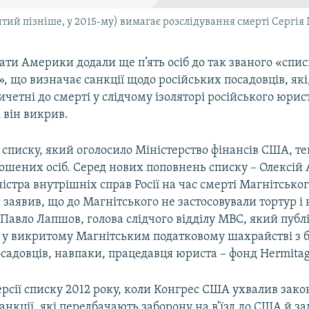
итий пізніше, у 2015-му) вимагає розслідування смерті Сергія
ти Америки додали ще п’ять осіб до так званого «спис
, що визначає санкції щодо російських посадовців, які
четні до смерті у слідчому ізоляторі російського юрист
 він викрив.
списку, який оголосило Міністерство фінансів США, те
ошених осіб. Серед нових поповнень списку – Олексій 
істра внутрішніх справ Росії на час смерті Магнітського
 заявив, що до Магнітського не застосовували тортур 
 Павло Лапшов, голова слідчого відділу МВС, який публ
 у викритому Магнітським податковому шахрайстві з 
садовців, навпаки, працедавця юриста – фонд Hermitage
ерсії списку 2012 року, коли Конгрес США ухвалив закон
анкції, які передбачають заборону на в’їзд до США й 