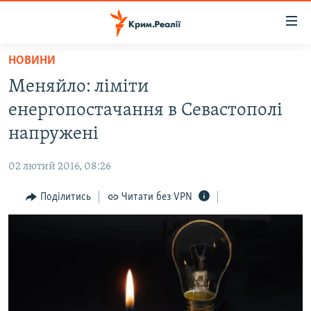
Доступність
посилання
Перейти
НОВИНИ
до
НОВИНИ
Меняйло: ліміти
основного
ВОДА.КРИМ
матеріалу
енергопостачання в Севастополі
ВІДЕО ТА ФОТО
Перейти
напружені
до
ПОЛІТИКА
основної
02 лютий 2016, 08:26
БЛОГИ
навігації
Перейти
Поділитись
Читати без VPN
ПОГЛЯД
до
ІНТЕРВ'Ю
пошуку
ВСЕ ЗА ДЕНЬ
СПЕЦПРОЕКТИ
ЯК ОБІЙТИ БЛОКУВАННЯ
ДЕПОРТАЦІЯ