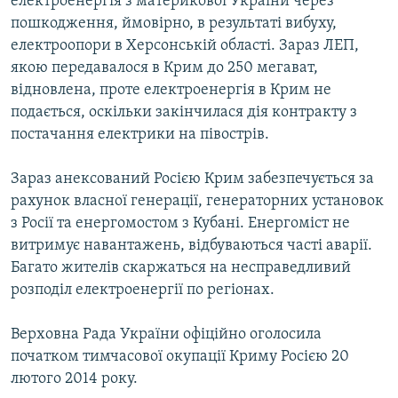
електроенергія з материкової України через
пошкодження, ймовірно, в результаті вибуху,
електроопори в Херсонській області. Зараз ЛЕП,
якою передавалося в Крим до 250 мегават,
відновлена, проте електроенергія в Крим не
подається, оскільки закінчилася дія контракту з
постачання електрики на півострів.
Зараз анексований Росією Крим забезпечується за
рахунок власної генерації, генераторних установок
з Росії та енергомостом з Кубані. Енергоміст не
витримує навантажень, відбуваються часті аварії.
Багато жителів скаржаться на несправедливий
розподіл електроенергії по регіонах.
Верховна Рада України офіційно оголосила
початком тимчасової окупації Криму Росією 20
лютого 2014 року.