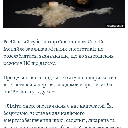
ВІДЕОУРОКИ «ELIFBE»
Русский
СВІДЧЕННЯ ОКУПАЦІЇ
Qırımtatar
УКРАЇНСЬКА ПРОБЛЕМА КРИМУ
ДОЛУЧАЙСЯ!
ІНФОГРАФІКА
Російський губернатор Севастополя Сергій
Меняйло закликав міських енергетиків не
розслаблятися, зазначивши, що до завершення
Усі сайти RFE/RL
режиму НС ще далеко.
Про це він сказав під час візиту на підприємство
«Севастопольенерго», повідомляє прес-служба
російського уряду міста.
«Ліміти енергопостачання у нас напружені. Їх,
безумовно, вистачає для надійного
енергозабезпечення шкіл, садочків, лікарень та
інших найважливіших об'єктів. Але ми чекаємо від