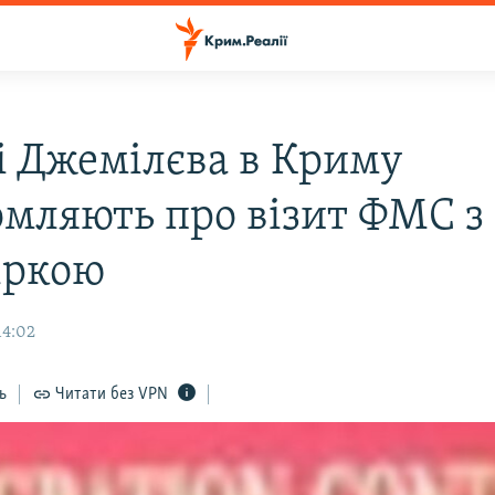
і Джемілєва в Криму
омляють про візит ФМС з
іркою
14:02
ь
Читати без VPN