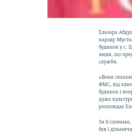
Ельзара Абду
народу Муста
будинок у с. 
люди, що пре
служби.
«Вони сказал
ФМС, від хвил
будинок і поп
дуже культурн
розповідає Ел
За її словами
був і дільнич