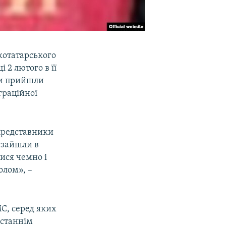
котатарського
і 2 лютого в її
рки прийшли
граційної
 представники
й зайшли в
ися чемно і
олом», –
МС, серед яких
останнім