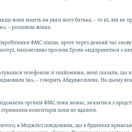
 якщо вони мають на увазі мого батька, – то ні, він не 
н», – розповіла жінка.
півробітники ФМС пішли, проте через деякий час знов
 матері, наполегливо просили Ерола «відправитися з н
тувалася телефоном зі знайомими, мені сказали, що н
відмовили їм», – говорить Абдулжелілова. На цьому віз
відомлень органів ФМС поки немає, зв'язатися з пред
я отримання коментарів поки не вдалося.
 лютого, в Меджлісі повідомили, що в будинках кримсь