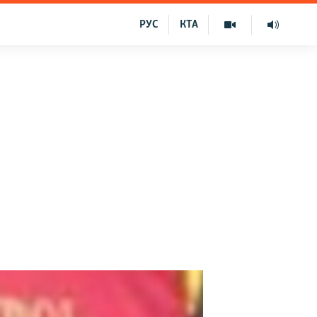
РУС
КТА