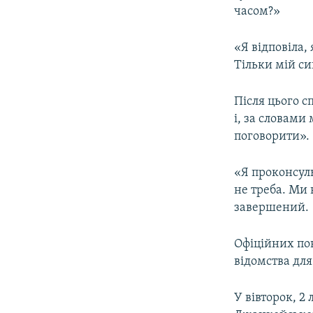
часом?»
«Я відповіла,
Тільки мій си
Після цього с
і, за словами
поговорити».
«Я проконсуль
не треба. Ми 
завершений.
Офіційних по
відомства дл
У вівторок, 2