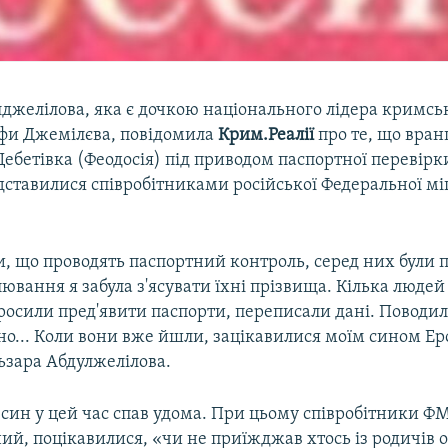
лджелілова, яка є дочкою національного лідера кримсь
фи Джемілєва, повідомила
Крим.Реалії
про те, що вранц
Щебетівка (Феодосія) під приводом паспортної переві
дставилися співробітниками російської Федеральної мі
и, що проводять паспортний контроль, серед них були
ювання я забула з'ясувати їхні прізвища. Кілька люде
росили пред'явити паспорти, переписали дані. Поводил
о... Коли вони вже йшли, зацікавилися моїм сином Ер
ьзара Абдулжелілова.
, син у цей час спав удома. При цьому співробітники Ф
ний, поцікавилися, «чи не приїжджав хтось із родичів 