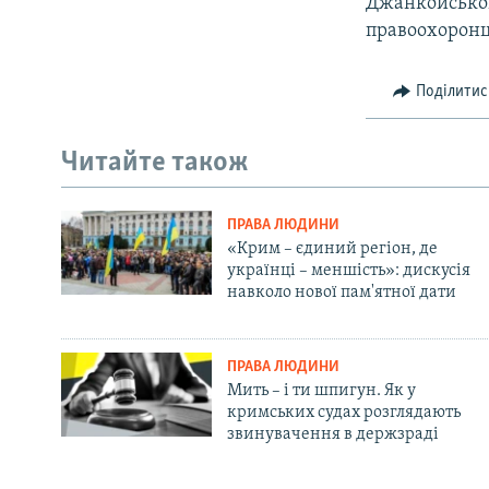
Джанкойськог
правоохоронці
Поділитис
Читайте також
ПРАВА ЛЮДИНИ
«Крим – єдиний регіон, де
українці – меншість»: дискусія
навколо нової пам'ятної дати
ПРАВА ЛЮДИНИ
Мить – і ти шпигун. Як у
кримських судах розглядають
звинувачення в держзраді