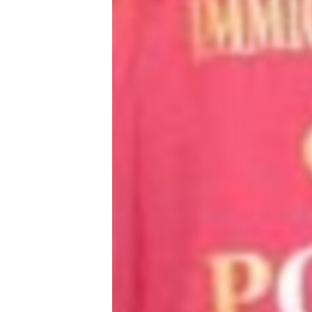
ВІДЕОУРОКИ «ELIFBE»
СВІДЧЕННЯ ОКУПАЦІЇ
УКРАЇНСЬКА ПРОБЛЕМА КРИМУ
ІНФОГРАФІКА