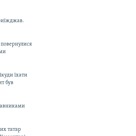
приїжджав.
у повернулися
ими
ікуди їхати
ит був
ставниками
ких татар