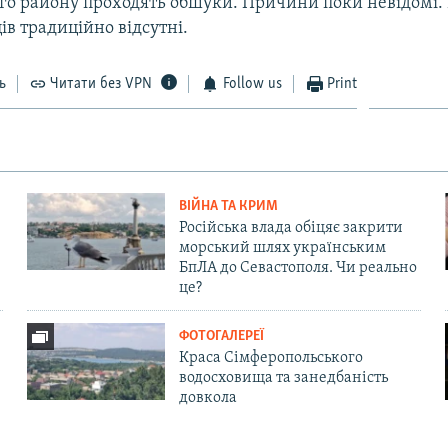
о району проходять обшуки. Причини поки невідомі.
в традиційно відсутні.
ь
Читати без VPN
Follow us
Print
ВІЙНА ТА КРИМ
Російська влада обіцяє закрити
морський шлях українським
БпЛА до Севастополя. Чи реально
це?
ФОТОГАЛЕРЕЇ
Краса Сімферопольського
водосховища та занедбаність
довкола