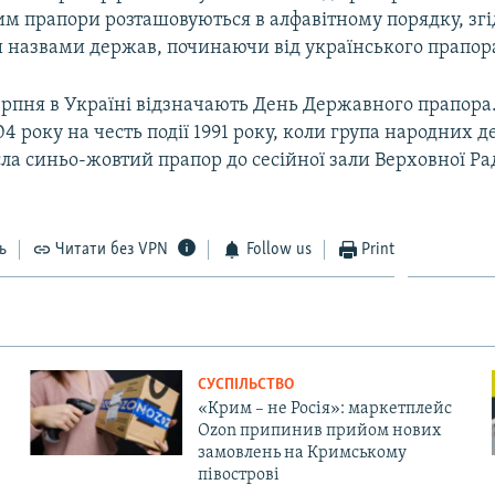
им прапори розташовуються в алфавітному порядку, згі
 назвами держав, починаючи від українського прапор
ерпня в Україні відзначають День Державного прапора.
4 року на честь події 1991 року, коли група народних д
ла синьо-жовтий прапор до сесійної зали Верховної Ра
ь
Читати без VPN
Follow us
Print
СУСПІЛЬСТВО
«Крим – не Росія»: маркетплейс
Ozon припинив прийом нових
замовлень на Кримському
півострові