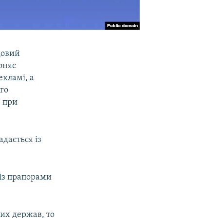
довий
оняє
екламі, а
го
в при
дається із
 із прапорами
их держав, то