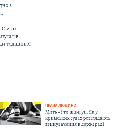
дно з
а.
 Свято
епутатів
ди тодішньої
ПРАВА ЛЮДИНИ
Мить – і ти шпигун. Як у
кримських судах розглядають
звинувачення в держзраді