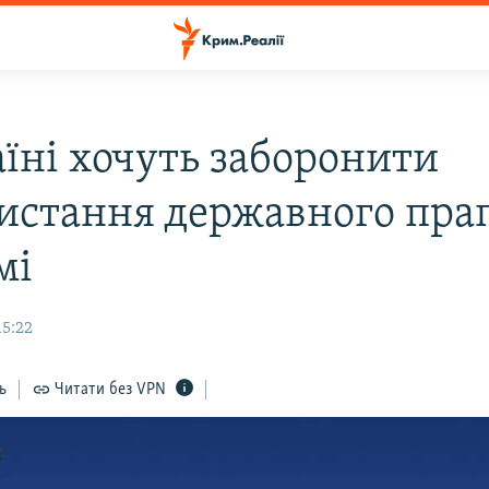
аїні хочуть заборонити
истання державного прап
мі
15:22
ь
Читати без VPN