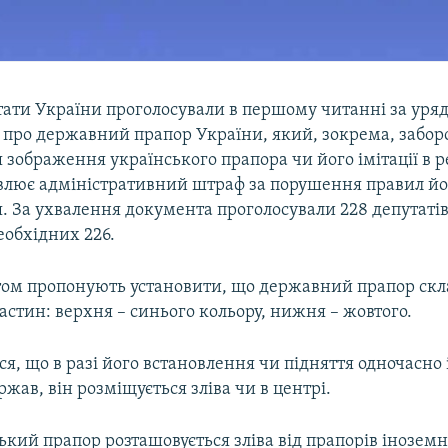
тати України проголосували в першому читанні за уря
 про державний прапор України, який, зокрема, забор
зображення українського прапора чи його імітації в р
влює адміністративний штраф за порушення правил йо
. За ухвалення документа проголосували 228 депутаті
еобхідних 226.
ом пропонують установити, що державний прапор скла
астин: верхня – синього кольору, нижня – жовтого.
я, що в разі його встановлення чи підняття одночасно
жав, він розміщується зліва чи в центрі.
кий прапор розташовується зліва від прапорів іноземн