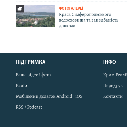
ФОТОГАЛЕРЕЇ
Краса Сімферопольського
водосховища та занедбаність
довкола
Русский
ПІДТРИМКА
ІНФО
Qırımtatar
Ваше відео і фото
Крим.Реалії
ДОЛУЧАЙСЯ!
Радіо
Передрук
Мобільний додаток Android | iOS
Контакти
RSS / Podcast
Усі сайти RFE/RL