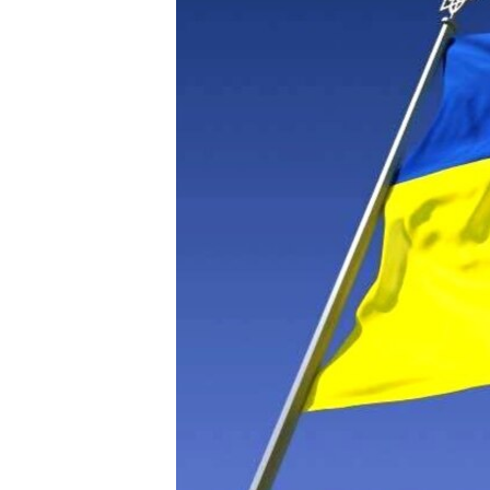
ВІДЕОУРОКИ «ELIFBE»
СВІДЧЕННЯ ОКУПАЦІЇ
УКРАЇНСЬКА ПРОБЛЕМА КРИМУ
ІНФОГРАФІКА