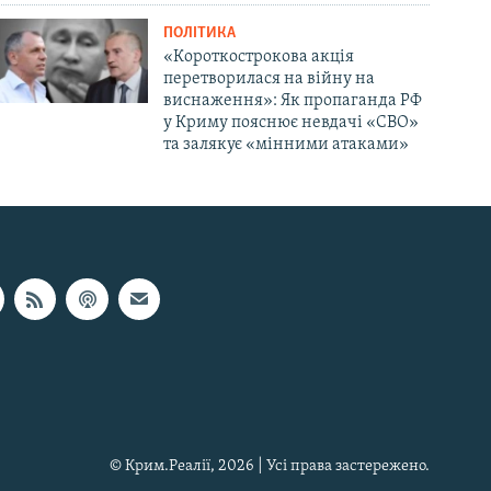
ПОЛІТИКА
«Короткострокова акція
перетворилася на війну на
виснаження»: Як пропаганда РФ
у Криму пояснює невдачі «СВО»
та залякує «мінними атаками»
© Крим.Реалії, 2026 | Усі права застережено.