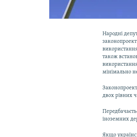
Народні депу
законопроект
використання 
також встано
використання
мінімально н
Законопроект
двох рівних ч
Передбачаєтьс
іноземних дер
Якщо українсь