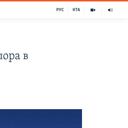
РУС
КТА
ора в