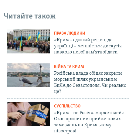
Читайте також
ПРАВА ЛЮДИНИ
«Крим – єдиний регіон, де
українці – меншість»: дискусія
навколо нової пам'ятної дати
ВІЙНА ТА КРИМ
Російська влада обіцяє закрити
морський шлях українським
БпЛА до Севастополя. Чи реально
це?
СУСПІЛЬСТВО
«Крим – не Росія»: маркетплейс
Ozon припинив прийом нових
замовлень на Кримському
півострові