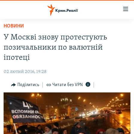
Доступність
посилання
Перейти
НОВИНИ
до
НОВИНИ
У Москві знову протестують
основного
ВОДА.КРИМ
матеріалу
позичальники по валютній
ВІДЕО ТА ФОТО
Перейти
іпотеці
до
ПОЛІТИКА
основної
02 лютий 2016, 19:28
БЛОГИ
навігації
Перейти
Поділитись
Читати без VPN
ПОГЛЯД
до
ІНТЕРВ'Ю
пошуку
ВСЕ ЗА ДЕНЬ
СПЕЦПРОЕКТИ
ЯК ОБІЙТИ БЛОКУВАННЯ
ДЕПОРТАЦІЯ