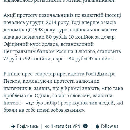
відмовилось розмовляти з мітингувальниками.
Акції протесту позичальників по валютній іпотеці
почались у грудні 2014 року. Тоді вперше з часів
деномінації 1998 року курс національної валюти
впав до позначки 80 рублів 10 копійок за долар.
Офіційний курс долара, встановлений
Центральним банком Росії на 3 лютого, становить
77 рублів 92 копійки, євро – 84 рублі 97 копійок.
Раніше прес-секретар президента Росії Дмитро
Пєсков, коментуючи протести валютних
іпотечників, заявив, що у Кремлі знають, «що така
проблема є». Однак, за його словами, валютна
іпотека – «це був вибір і розрахунок тих людей, які
брали на себе певні зобов'язання».
Поділитись
Читати без VPN
Follow us