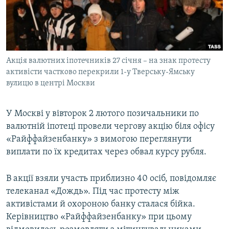
ВІДЕОУРОКИ «ELIFBE»
Русский
СВІДЧЕННЯ ОКУПАЦІЇ
Qırımtatar
УКРАЇНСЬКА ПРОБЛЕМА КРИМУ
Акція валютних іпотечників 27 січня – на знак протесту
ДОЛУЧАЙСЯ!
ІНФОГРАФІКА
активісти частково перекрили 1-у Тверську-Ямську
вулицю в центрі Москви
Усі сайти RFE/RL
У Москві у вівторок 2 лютого позичальники по
валютній іпотеці провели чергову акцію біля офісу
«Райффайзенбанку» з вимогою переглянути
виплати по їх кредитах через обвал курсу рубля.
В акції взяли участь приблизно 40 осіб, повідомляє
телеканал «Дождь». Під час протесту між
активістами й охороною банку сталася бійка.
Керівництво «Райффайзенбанку» при цьому