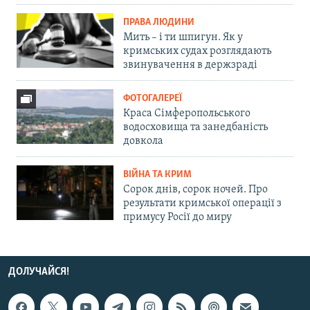
ПРАВА ЛЮДИНИ
Мить – і ти шпигун. Як у
кримських судах розглядають
звинувачення в держзраді
ФОТОГАЛЕРЕЇ
Краса Сімферопольського
водосховища та занедбаність
довкола
ВІЙНА ТА КРИМ
Сорок днів, сорок ночей. Про
результати кримської операції з
примусу Росії до миру
ДОЛУЧАЙСЯ!