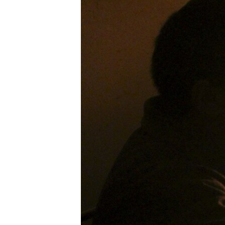
ВІДЕОУРОКИ «ELIFBE»
СВІДЧЕННЯ ОКУПАЦІЇ
УКРАЇНСЬКА ПРОБЛЕМА КРИМУ
ІНФОГРАФІКА