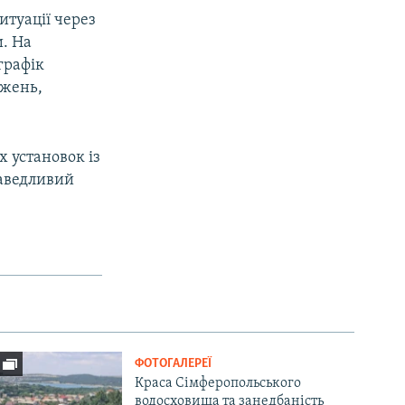
итуації через
и. На
графік
ажень,
х установок із
раведливий
ФОТОГАЛЕРЕЇ
Краса Сімферопольського
водосховища та занедбаність