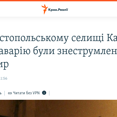
астопольському селищі К
 аварію були знеструмлен
ир
1:56
ь
Читати без VPN