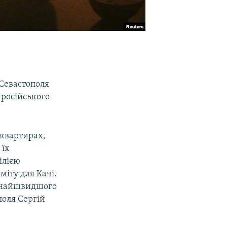
 Севастополя
 російського
 квартирах,
 їх
ілією
іту для Качі.
якнайшвидшого
поля Сергій