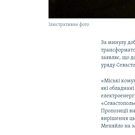
Ілюстративне фото
За минулу доб
трансформатор
заявляє, що д
уряду Севасто
«Міські комун
які обладнан
електроенергі
«Севастополь
Пропозиції вн
вирішення цьо
Меняйло на з