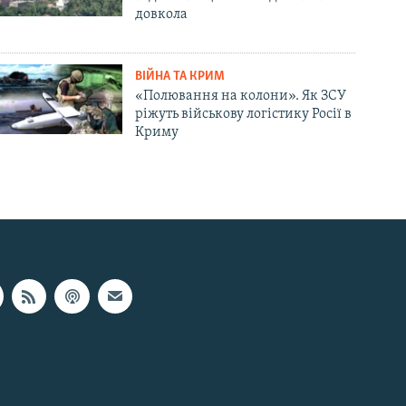
довкола
ВІЙНА ТА КРИМ
«Полювання на колони». Як ЗСУ
ріжуть військову логістику Росії в
Криму