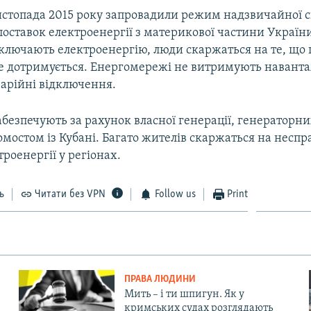
истопада 2015 року запровадили режим надзвичайної с
оставок електроенергії з материкової частини Україн
дключають електроенергію, люди скаржаться на те, що 
е дотримується. Енергомережі не витримують навант
арійні відключення.
безпечують за рахунок власної генерації, генераторни
гомостом із Кубані. Багато жителів скаржаться на несп
троенергії у регіонах.
ь
Читати без VPN
Follow us
Print
ПРАВА ЛЮДИНИ
Мить – і ти шпигун. Як у
кримських судах розглядають