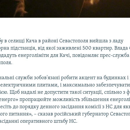
у в селищі Кача в районі Севастополя вийшла з ладу
на підстанція, від якої заживлені 500 квартир. Влада
одадуть енерголіміти для Качі, повідомляє прес-служба
поля.
альні служби зобов'язані робити акцент на будинках і
і електричними плитами, і максимально забезпечувати
єю. Щоб надалі не допустити такої ситуації, спільно з ф
енерго» пропрацюйте можливість збільшення енерголім
есіть до порядку денного засідання комісії з НС для 
го питання», – сказав російський губернатор Севасто
асіданні оперативного штабу НС.