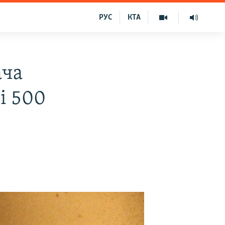
РУС
КТА
ача
і 500