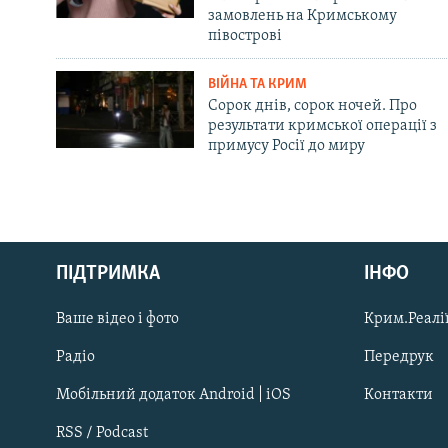
замовлень на Кримському
півострові
ВІЙНА ТА КРИМ
Сорок днів, сорок ночей. Про
результати кримської операції з
примусу Росії до миру
Русский
ПІДТРИМКА
ІНФО
Qırımtatar
Ваше відео і фото
Крим.Реалії
ДОЛУЧАЙСЯ!
Радіо
Передрук
Мобільний додаток Android | iOS
Контакти
RSS / Podcast