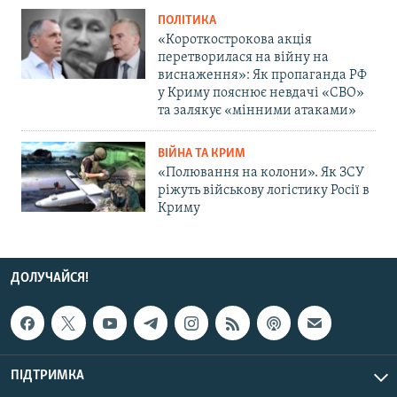
ПОЛІТИКА
«Короткострокова акція
перетворилася на війну на
виснаження»: Як пропаганда РФ
у Криму пояснює невдачі «СВО»
та залякує «мінними атаками»
ВІЙНА ТА КРИМ
«Полювання на колони». Як ЗСУ
ріжуть військову логістику Росії в
Криму
ДОЛУЧАЙСЯ!
ПІДТРИМКА