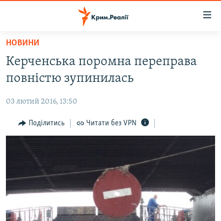
Доступність
посилання
Перейти
НОВИНИ
до
НОВИНИ
Керченська поромна переправа
основного
ВОДА.КРИМ
матеріалу
повністю зупинилась
ВІДЕО ТА ФОТО
Перейти
до
03 лютий 2016, 13:50
ПОЛІТИКА
основної
БЛОГИ
Поділитись
Читати без VPN
навігації
Перейти
ПОГЛЯД
до
ІНТЕРВ'Ю
пошуку
ВСЕ ЗА ДЕНЬ
СПЕЦПРОЕКТИ
ЯК ОБІЙТИ БЛОКУВАННЯ
ДЕПОРТАЦІЯ