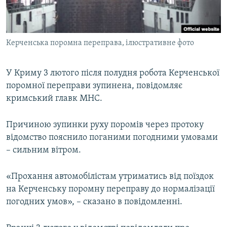
ВІДЕОУРОКИ «ELIFBE»
Русский
СВІДЧЕННЯ ОКУПАЦІЇ
Qırımtatar
Керченська поромна переправа, ілюстративне фото
УКРАЇНСЬКА ПРОБЛЕМА КРИМУ
ДОЛУЧАЙСЯ!
ІНФОГРАФІКА
У Криму 3 лютого після полудня робота Керченської
поромної переправи зупинена, повідомляє
кримський главк МНС.
Усі сайти RFE/RL
Причиною зупинки руху поромів через протоку
відомство пояснило поганими погодними умовами
– сильним вітром.
«Прохання автомобілістам утриматись від поїздок
на Керченську поромну переправу до нормалізації
погодних умов», – сказано в повідомленні.