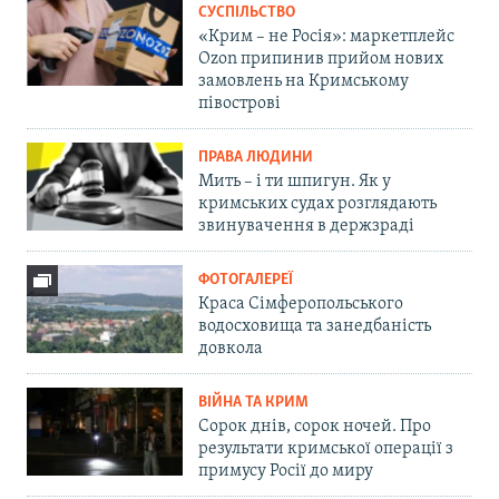
СУСПІЛЬСТВО
«Крим – не Росія»: маркетплейс
Ozon припинив прийом нових
замовлень на Кримському
півострові
ПРАВА ЛЮДИНИ
Мить – і ти шпигун. Як у
кримських судах розглядають
звинувачення в держзраді
ФОТОГАЛЕРЕЇ
Краса Сімферопольського
водосховища та занедбаність
довкола
ВІЙНА ТА КРИМ
Сорок днів, сорок ночей. Про
результати кримської операції з
примусу Росії до миру