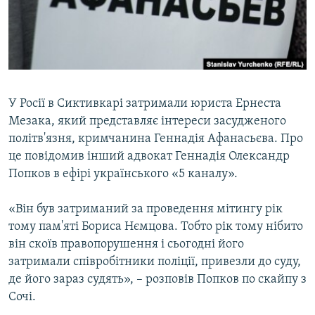
ВІДЕОУРОКИ «ELIFBE»
Русский
СВІДЧЕННЯ ОКУПАЦІЇ
Qırımtatar
УКРАЇНСЬКА ПРОБЛЕМА КРИМУ
ДОЛУЧАЙСЯ!
ІНФОГРАФІКА
У Росії в Сиктивкарі затримали юриста Ернеста
Мезака, який представляє інтереси засудженого
політв'язня, кримчанина Геннадія Афанасьєва. Про
Усі сайти RFE/RL
це повідомив інший адвокат Геннадія Олександр
Попков в ефірі українського «5 каналу».
«Він був затриманий за проведення мітингу рік
тому пам'яті Бориса Нємцова. Тобто рік тому нібито
він скоїв правопорушення і сьогодні його
затримали співробітники поліції, привезли до суду,
де його зараз судять», – розповів Попков по скайпу з
Сочі.