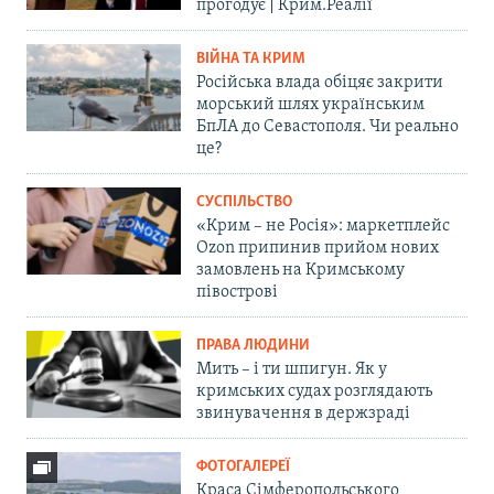
прогодує | Крим.Реалії
ВІЙНА ТА КРИМ
Російська влада обіцяє закрити
морський шлях українським
БпЛА до Севастополя. Чи реально
це?
СУСПІЛЬСТВО
«Крим – не Росія»: маркетплейс
Ozon припинив прийом нових
замовлень на Кримському
півострові
ПРАВА ЛЮДИНИ
Мить – і ти шпигун. Як у
кримських судах розглядають
звинувачення в держзраді
ФОТОГАЛЕРЕЇ
Краса Сімферопольського