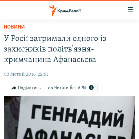
Доступність
посилання
Перейти
НОВИНИ
до
НОВИНИ
У Росії затримали одного із
основного
ВОДА.КРИМ
матеріалу
захисників політв'язня-
ВІДЕО ТА ФОТО
Перейти
кримчанина Афанасьєва
до
ПОЛІТИКА
основної
03 лютий 2016, 22:51
БЛОГИ
навігації
Перейти
Поділитись
Читати без VPN
ПОГЛЯД
до
ІНТЕРВ'Ю
пошуку
ВСЕ ЗА ДЕНЬ
СПЕЦПРОЕКТИ
ЯК ОБІЙТИ БЛОКУВАННЯ
ДЕПОРТАЦІЯ