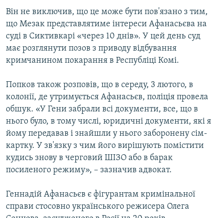
Він не виключив, що це може бути пов'язано з тим,
що Мезак представлятиме інтереси Афанасьєва на
суді в Сиктивкарі «через 10 днів». У цей день суд
має розглянути позов з приводу відбування
кримчанином покарання в Республіці Комі.
Попков також розповів, що в середу, 3 лютого, в
колонії, де утримується Афанасьєв, поліція провела
обшук. «У Гени забрали всі документи, все, що в
нього було, в тому числі, юридичні документи, які я
йому передавав і знайшли у нього заборонену сім-
картку. У зв'язку з чим його вирішують помістити
кудись знову в черговий ШІЗО або в барак
посиленого режиму», – зазначив адвокат.
Геннадій Афанасьєв є фігурантам кримінальної
справи стосовно українського режисера Олега