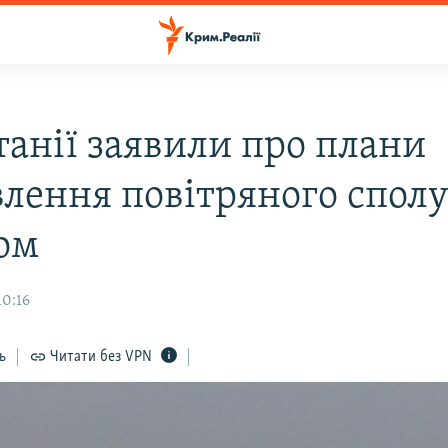
танії заявили про плани
влення повітряного спол
ном
10:16
ь
Читати без VPN