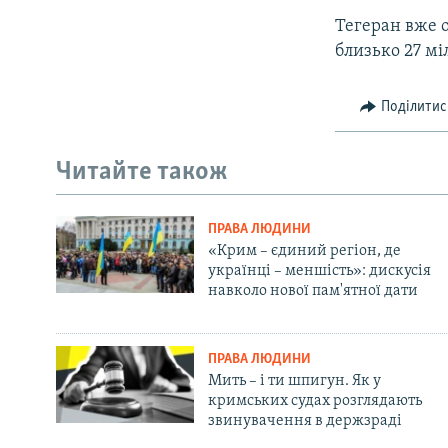
Тегеран вже о
близько 27 мі
Поділитис
Читайте також
ПРАВА ЛЮДИНИ
«Крим – єдиний регіон, де
українці – меншість»: дискусія
навколо нової пам'ятної дати
ПРАВА ЛЮДИНИ
Мить – і ти шпигун. Як у
кримських судах розглядають
звинувачення в держзраді