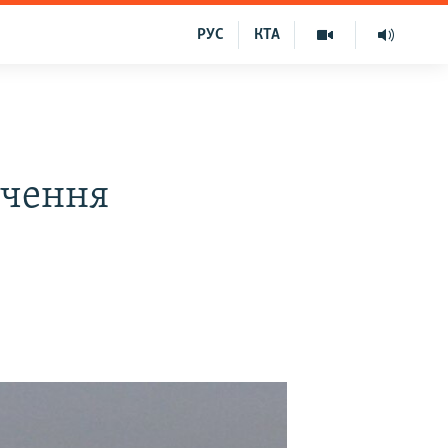
РУС
КТА
учення