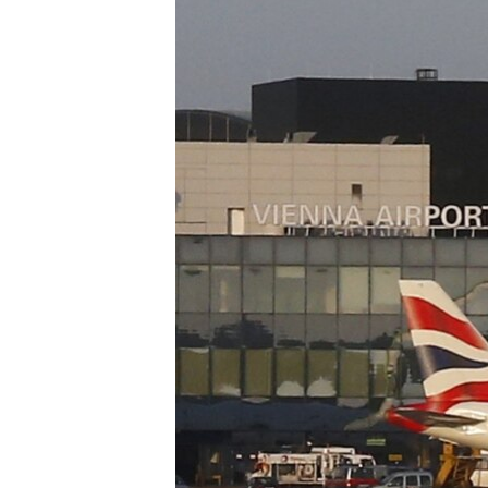
ВІДЕОУРОКИ «ELIFBE»
СВІДЧЕННЯ ОКУПАЦІЇ
УКРАЇНСЬКА ПРОБЛЕМА КРИМУ
ІНФОГРАФІКА