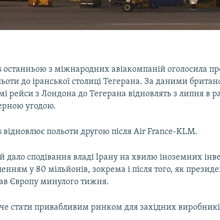
ys останньою з міжнародних авіакомпаній оголосила пр
ьоти до іранської столиці Тегерана. За даними британ
мі рейси з Лондона до Тегерана відновлять з липня в 
дерною угодою.
ys відновлює польоти другою після Air France-KLM.
й дало сподівання владі Ірану на хвилю іноземних інв
ленням у 80 мільйонів, зокрема і після того, як презид
дав Європу минулого тижня.
че стати привабливим ринком для західних виробників