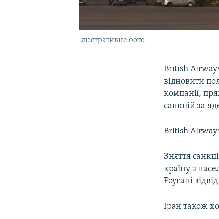
Ілюстративне фото
British Airwa
відновити пол
компанії, пря
санкцій за я
British Airwa
Зняття санкці
країну з насе
Роугані відві
Іран також хо