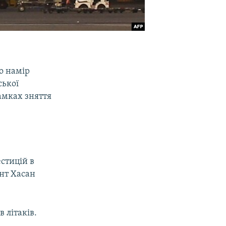
о намір
ської
рамках зняття
естицій в
ент Хасан
 літаків.