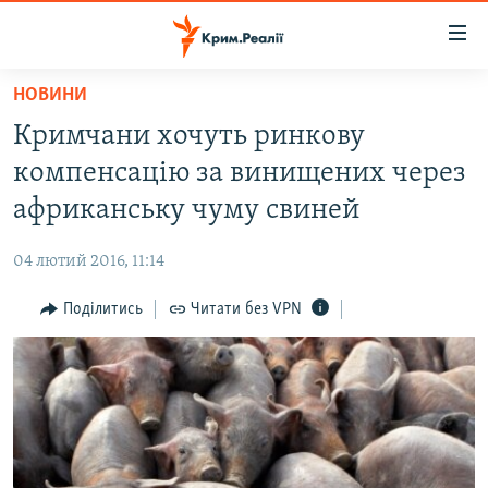
Доступність
посилання
Перейти
НОВИНИ
до
НОВИНИ
Кримчани хочуть ринкову
основного
ВОДА.КРИМ
матеріалу
компенсацію за винищених через
ВІДЕО ТА ФОТО
Перейти
африканську чуму свиней
до
ПОЛІТИКА
основної
04 лютий 2016, 11:14
БЛОГИ
навігації
Перейти
Поділитись
Читати без VPN
ПОГЛЯД
до
ІНТЕРВ'Ю
пошуку
ВСЕ ЗА ДЕНЬ
СПЕЦПРОЕКТИ
ЯК ОБІЙТИ БЛОКУВАННЯ
ДЕПОРТАЦІЯ