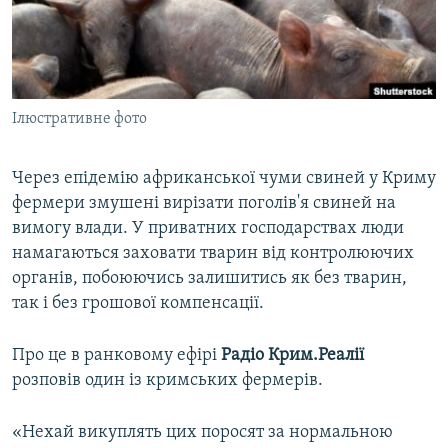
ВІДЕОУРОКИ «ELIFBE»
Русский
СВІДЧЕННЯ ОКУПАЦІЇ
Qırımtatar
УКРАЇНСЬКА ПРОБЛЕМА КРИМУ
Ілюстративне фото
ДОЛУЧАЙСЯ!
ІНФОГРАФІКА
Через епідемію африканської чуми свиней у Криму
фермери змушені вирізати поголів'я свиней на
Усі сайти RFE/RL
вимогу влади. У приватних господарствах люди
намагаються заховати тварин від контролюючих
органів, побоюючись залишитись як без тварин,
так і без грошової компенсації.
Про це в ранковому ефірі
Радіо Крим.Реалії
розповів один із кримських фермерів.
«Нехай викуплять цих поросят за нормальною