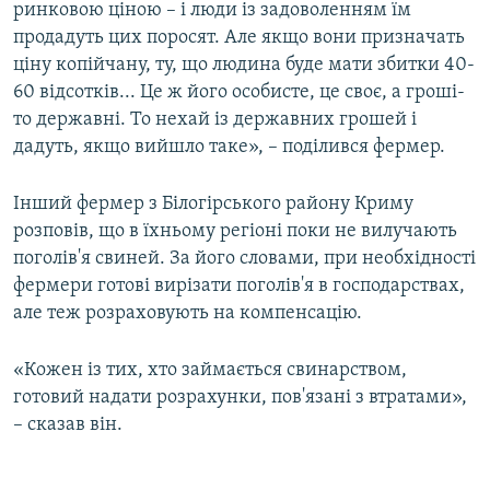
ринковою ціною – і люди із задоволенням їм
продадуть цих поросят. Але якщо вони призначать
ціну копійчану, ту, що людина буде мати збитки 40-
60 відсотків... Це ж його особисте, це своє, а гроші-
то державні. То нехай із державних грошей і
дадуть, якщо вийшло таке», – поділився фермер.
Інший фермер з Білогірського району Криму
розповів, що в їхньому регіоні поки не вилучають
поголів'я свиней. За його словами, при необхідності
фермери готові вирізати поголів'я в господарствах,
але теж розраховують на компенсацію.
«Кожен із тих, хто займається свинарством,
готовий надати розрахунки, пов'язані з втратами»,
– сказав він.