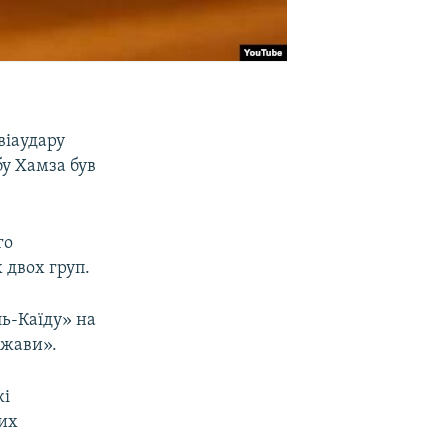
віаудару
у Хамза був
го
 двох груп.
ь-Каїду» на
ржави».
кі
вих