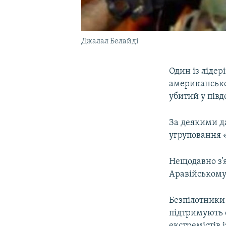
Джалал Белайді
Один із лідер
американсько
убитий у півд
За деякими д
угруповання 
Нещодавно з’
Аравійському
Безпілотники
підтримують 
екстремістів 