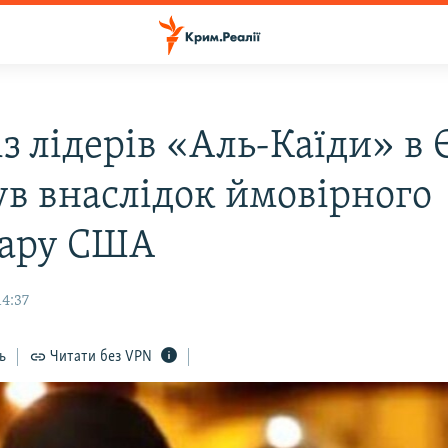
з лідерів «Аль-Каїди» в 
ув внаслідок ймовірного
дару США
14:37
ь
Читати без VPN