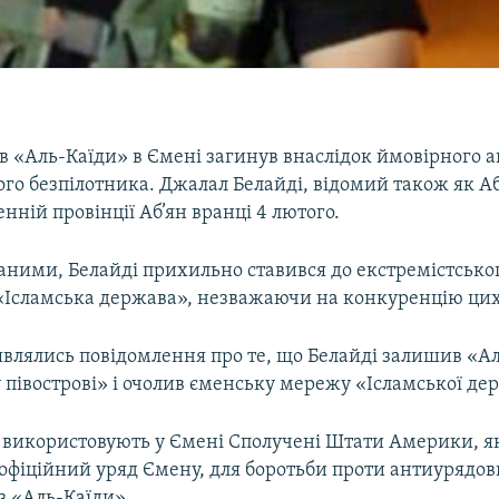
ів «Аль-Каїди» в Ємені загинув внаслідок ймовірного а
го безпілотника. Джалал Белайді, відомий також як Аб
енній провінції Аб’ян вранці 4 лютого.
аними, Белайді прихильно ставився до екстремістсько
«Ісламська держава», незважаючи на конкуренцію цих
являлись повідомлення про те, що Белайді залишив «Ал
 півострові» і очолив єменську мережу «Ісламської де
 використовують у Ємені Сполучені Штати Америки, я
офіційний уряд Ємену, для боротьби проти антиурядо
із «Аль-Каїди».