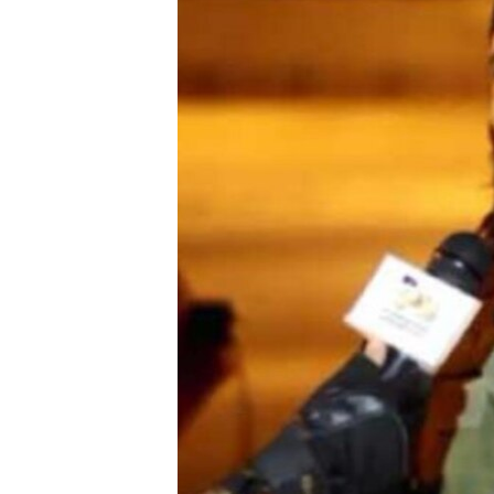
ВІДЕОУРОКИ «ELIFBE»
СВІДЧЕННЯ ОКУПАЦІЇ
УКРАЇНСЬКА ПРОБЛЕМА КРИМУ
ІНФОГРАФІКА