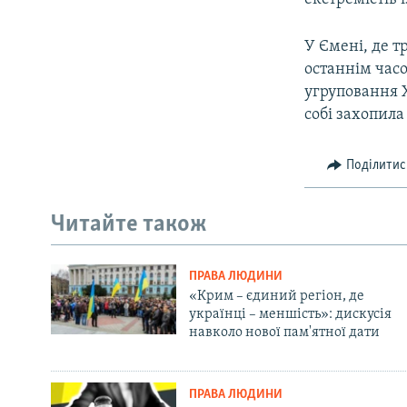
У Ємені, де т
останнім часо
угруповання Х
собі захопила
Поділитис
Читайте також
ПРАВА ЛЮДИНИ
«Крим – єдиний регіон, де
українці – меншість»: дискусія
навколо нової пам'ятної дати
ПРАВА ЛЮДИНИ