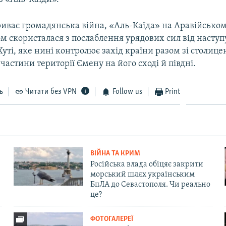
риває громадянська війна, «Аль-Каїда» на Аравійськом
м скористалася з послаблення урядових сил від наступ
уті, яке нині контролює захід країни разом зі столице
 частини території Ємену на його сході й півдні.
ь
Читати без VPN
Follow us
Print
ВІЙНА ТА КРИМ
Російська влада обіцяє закрити
морський шлях українським
БпЛА до Севастополя. Чи реально
це?
ФОТОГАЛЕРЕЇ