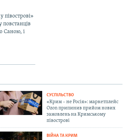
у півострові»
у повстанців
ю Саною, і
СУСПІЛЬСТВО
«Крим – не Росія»: маркетплейс
Ozon припинив прийом нових
замовлень на Кримському
півострові
ВІЙНА ТА КРИМ