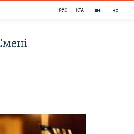
РУС
КТА
Ємені