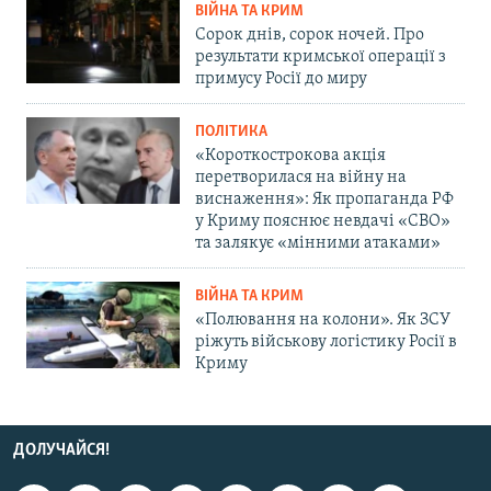
ВІЙНА ТА КРИМ
Сорок днів, сорок ночей. Про
результати кримської операції з
примусу Росії до миру
ПОЛІТИКА
«Короткострокова акція
перетворилася на війну на
виснаження»: Як пропаганда РФ
у Криму пояснює невдачі «СВО»
та залякує «мінними атаками»
ВІЙНА ТА КРИМ
«Полювання на колони». Як ЗСУ
ріжуть військову логістику Росії в
Криму
ДОЛУЧАЙСЯ!