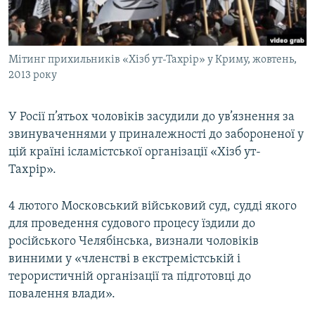
ВІДЕОУРОКИ «ELIFBE»
Русский
СВІДЧЕННЯ ОКУПАЦІЇ
Qırımtatar
Мітинг прихильників «Хізб ут-Тахрір» у Криму, жовтень,
УКРАЇНСЬКА ПРОБЛЕМА КРИМУ
2013 року
ДОЛУЧАЙСЯ!
ІНФОГРАФІКА
У Росії п’ятьох чоловіків засудили до ув’язнення за
звинуваченнями у приналежності до забороненої у
цій країні ісламістської організації «Хізб ут-
Усі сайти RFE/RL
Тахрір».
4 лютого Московський військовий суд, судді якого
для проведення судового процесу їздили до
російського Челябінська, визнали чоловіків
винними у «членстві в екстремістській і
терористичній організації та підготовці до
повалення влади».