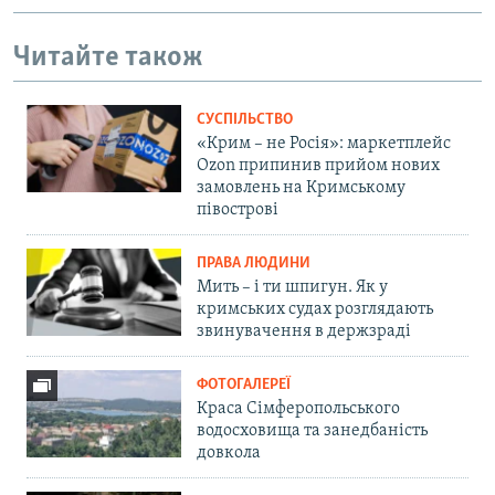
Читайте також
СУСПІЛЬСТВО
«Крим – не Росія»: маркетплейс
Ozon припинив прийом нових
замовлень на Кримському
півострові
ПРАВА ЛЮДИНИ
Мить – і ти шпигун. Як у
кримських судах розглядають
звинувачення в держзраді
ФОТОГАЛЕРЕЇ
Краса Сімферопольського
водосховища та занедбаність
довкола