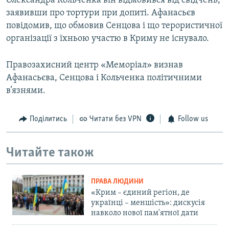
Олександра Кольченка він відмовився від свідчень,
заявивши про тортури при допиті. Афанасьєв
повідомив, що обмовив Сенцова і що терористичної
організації з їхньою участю в Криму не існувало.
Правозахисний центр «Меморіал» визнав
Афанасьєва, Сенцова і Кольченка політичними
в’язнями.
Поділитись
Читати без VPN
Follow us
Читайте також
ПРАВА ЛЮДИНИ
«Крим – єдиний регіон, де
українці – меншість»: дискусія
навколо нової пам'ятної дати