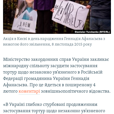
ВІДЕОУРОКИ «ELIFBE»
Русский
СВІДЧЕННЯ ОКУПАЦІЇ
Qırımtatar
УКРАЇНСЬКА ПРОБЛЕМА КРИМУ
ДОЛУЧАЙСЯ!
ІНФОГРАФІКА
Акція в Києві в день народження Геннадія Афанасьєва з
вимогою його звільнення, 8 листопада 2015 року
Усі сайти RFE/RL
Міністерство закордонних справ України закликає
міжнародну спільноту засудити застосування
тортур щодо незаконно ув‘язненого в Російській
Федерації громадянина України Геннадія
Афанасьєва. Про це йдеться в поширеному 4
лютого
коментарі
зовнішньополітичного відомства.
«В Україні глибоко стурбовані продовженням
застосування тортур щодо незаконно ув’язненого