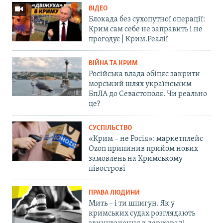
ВІДЕО
Блокада без сухопутної операції:
Крим сам себе не заправить і не
прогодує | Крим.Реалії
ВІЙНА ТА КРИМ
Російська влада обіцяє закрити
морський шлях українським
БпЛА до Севастополя. Чи реально
це?
СУСПІЛЬСТВО
«Крим – не Росія»: маркетплейс
Ozon припинив прийом нових
замовлень на Кримському
півострові
ПРАВА ЛЮДИНИ
Мить – і ти шпигун. Як у
кримських судах розглядають