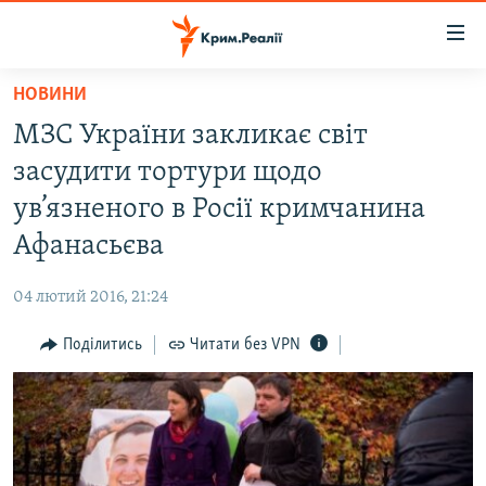
Доступність
посилання
Перейти
НОВИНИ
до
НОВИНИ
МЗС України закликає світ
основного
ВОДА.КРИМ
матеріалу
засудити тортури щодо
ВІДЕО ТА ФОТО
Перейти
ув’язненого в Росії кримчанина
до
ПОЛІТИКА
Афанасьєва
основної
БЛОГИ
навігації
04 лютий 2016, 21:24
Перейти
ПОГЛЯД
до
Поділитись
Читати без VPN
ІНТЕРВ'Ю
пошуку
ВСЕ ЗА ДЕНЬ
СПЕЦПРОЕКТИ
ЯК ОБІЙТИ БЛОКУВАННЯ
ДЕПОРТАЦІЯ