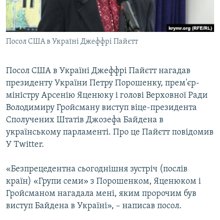
ВІДЕОУРОКИ «ELIFBE»
Русский
СВІДЧЕННЯ ОКУПАЦІЇ
Qırımtatar
Посол США в Україні Джеффрі Пайєтт
УКРАЇНСЬКА ПРОБЛЕМА КРИМУ
ДОЛУЧАЙСЯ!
ІНФОГРАФІКА
Посол США в Україні Джеффрі Пайєтт нагадав
президенту України Петру Порошенку, прем'єр-
міністру Арсенію Яценюку і голові Верховної Ради
Усі сайти RFE/RL
Володимиру Гройсману виступ віце-президента
Сполучених Штатів Джозефа Байдена в
українському парламенті. Про це Пайєтт повідомив
У Twitter.
«Безпрецедентна сьогоднішня зустріч (послів
країн) «Групи семи» з Порошенком, Яценюком і
Гройсманом нагадала мені, яким пророчим був
виступ Байдена в Україні», – написав посол.