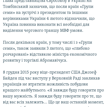
Глава представництва Євросоюзу в Україні Ян
Томбінський зазначив, що посли країн «Групи
семи» на зустрічі з президентом та іншими
керівниками України 4 лютого відзначили, що
Україна повинна виконати всі необхідні для
виділення чергового траншу МВФ умови.
Посли декількох країн, у тому числі і з «Групи
семи», також заявили 3 лютого, що «глибоко
розчаровані» відставкою міністра економічного
розвитку і торгівлі Абромавічуса.
8 грудня 2015 року віце-президент США Джозеф
Байден під час виступу у Верховній Раді закликав
українців не втратити можливість побудови
кращого майбутнього. «Я завжди буду говорити про
вашу мужність. Я завжди буду говорити про те, що
від вас всіх залежить... Що це ваш останній момент,