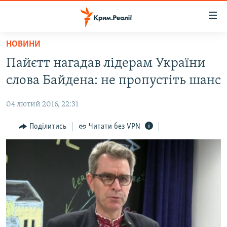
Доступність
посилання
Перейти
НОВИНИ
до
НОВИНИ
Пайєтт нагадав лідерам України
основного
ВОДА.КРИМ
матеріалу
слова Байдена: не пропустіть шанс
ВІДЕО ТА ФОТО
Перейти
до
04 лютий 2016, 22:31
ПОЛІТИКА
основної
БЛОГИ
Поділитись
Читати без VPN
навігації
Перейти
ПОГЛЯД
до
ІНТЕРВ'Ю
пошуку
ВСЕ ЗА ДЕНЬ
СПЕЦПРОЕКТИ
ЯК ОБІЙТИ БЛОКУВАННЯ
ДЕПОРТАЦІЯ