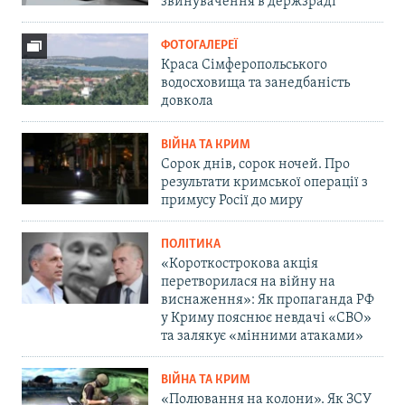
звинувачення в держзраді
ФОТОГАЛЕРЕЇ
Краса Сімферопольського
водосховища та занедбаність
довкола
ВІЙНА ТА КРИМ
Сорок днів, сорок ночей. Про
результати кримської операції з
примусу Росії до миру
ПОЛІТИКА
«Короткострокова акція
перетворилася на війну на
виснаження»: Як пропаганда РФ
у Криму пояснює невдачі «СВО»
та залякує «мінними атаками»
ВІЙНА ТА КРИМ
«Полювання на колони». Як ЗСУ