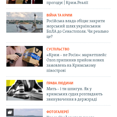
прогодує | Крим.Реалії
ВІЙНА ТА КРИМ
Російська влада обіцяє закрити
морський шлях українським
БпЛА до Севастополя. Чи реально
це?
СУСПІЛЬСТВО
«Крим – не Росія»: маркетплейс
Ozon припинив прийом нових
замовлень на Кримському
півострові
ПРАВА ЛЮДИНИ
Мить – і ти шпигун. Як у
кримських судах розглядають
звинувачення в держзраді
ФОТОГАЛЕРЕЇ