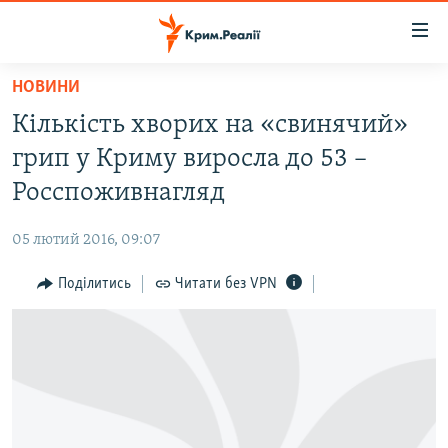
Доступність
посилання
Перейти
НОВИНИ
до
НОВИНИ
Кількість хворих на «свинячий»
основного
ВОДА.КРИМ
матеріалу
грип у Криму виросла до 53 –
ВІДЕО ТА ФОТО
Перейти
Росспоживнагляд
до
ПОЛІТИКА
основної
05 лютий 2016, 09:07
БЛОГИ
навігації
Перейти
Поділитись
Читати без VPN
ПОГЛЯД
до
ІНТЕРВ'Ю
пошуку
ВСЕ ЗА ДЕНЬ
СПЕЦПРОЕКТИ
ЯК ОБІЙТИ БЛОКУВАННЯ
ДЕПОРТАЦІЯ