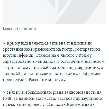
ВІДЕОУРОКИ «ELIFBE»
Русский
СВІДЧЕННЯ ОКУПАЦІЇ
Qırımtatar
УКРАЇНСЬКА ПРОБЛЕМА КРИМУ
Ілюстративне фото
ДОЛУЧАЙСЯ!
ІНФОГРАФІКА
У Криму відзначається активна тенденція до
зростання захворюваності на гострі респіраторні
Усі сайти RFE/RL
вірусні інфекції. Станом на 4 лютого у Криму
зареєстровано 95 випадків із остаточним діагнозом
– грип, в тому числі лабораторно підтверджених, а
також 53 випадки «свинячого» грипу, повідомляє
прес-служба Росспоживнагляду.
У зв'язку зі збільшенням рівня захворюваності на
ГРВІ, за даними відомства, частково призупинено
навчальний процес у 22 школах Криму, в яких