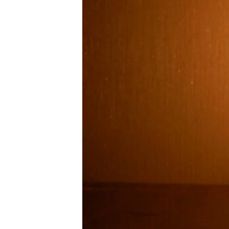
ВІДЕОУРОКИ «ELIFBE»
СВІДЧЕННЯ ОКУПАЦІЇ
УКРАЇНСЬКА ПРОБЛЕМА КРИМУ
ІНФОГРАФІКА