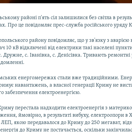
ському районі п'ять сіл залишилися без світла в результ
х. Про це повідомляє прес-служба російського уряду 
ольського району повідомляє, що у зв'язку з аварією н
ч 10 кВ відключені від електрики такі населені пункти
с. Дружне, с. Іванівка, с. Денісівка. Тривають ремонтні
ідомленні.
имських енергомережах стали вже традиційними. Енер
римує навантажень, а власної генерації Криму не вист
го забезпечення електроенергією.
 Криму перестала надходити електроенергія з материко
ення, ймовірно, в результаті вибуху, електроопори в 
з ЛЕП, якою передавалося до Криму до 250 мегават, від
енергія до Криму не постачається, оскільки закінчилас