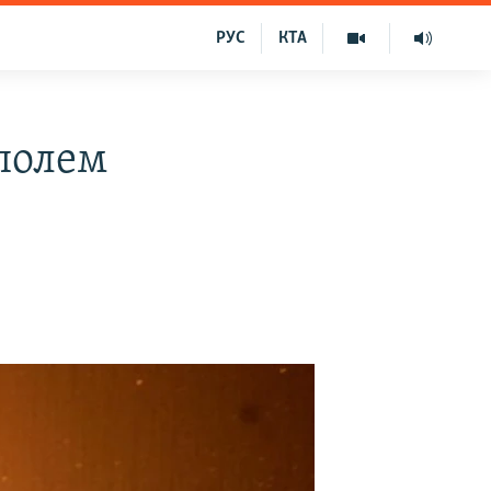
РУС
КТА
ополем