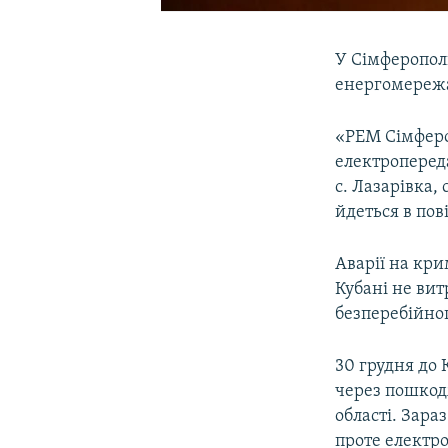
У Сімферополь
енергомережа
«РЕМ Сімфероп
електропереда
с. Лазарівка, 
йдеться в пов
Аварії на кр
Кубані не вит
безперебійно
30 грудня до
через пошкодж
області. Зара
проте електро