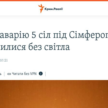
 аварію 5 сіл під Сімфер
илися без світла
20:21
ь
Читати без VPN