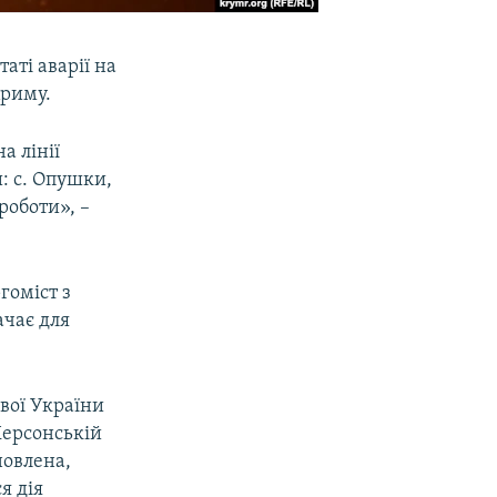
аті аварії на
Криму.
а лінії
: с. Опушки,
 роботи», –
гоміст з
ачає для
вої України
Херсонській
новлена,
я дія