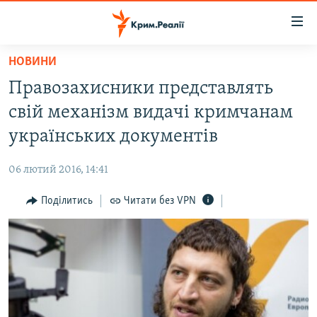
Доступність
посилання
Перейти
НОВИНИ
до
НОВИНИ
Правозахисники представлять
основного
ВОДА.КРИМ
матеріалу
свій механізм видачі кримчанам
ВІДЕО ТА ФОТО
Перейти
українських документів
до
ПОЛІТИКА
основної
06 лютий 2016, 14:41
БЛОГИ
навігації
Перейти
Поділитись
Читати без VPN
ПОГЛЯД
до
ІНТЕРВ'Ю
пошуку
ВСЕ ЗА ДЕНЬ
СПЕЦПРОЕКТИ
ЯК ОБІЙТИ БЛОКУВАННЯ
ДЕПОРТАЦІЯ