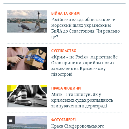
ВІЙНА ТА КРИМ
Російська влада обіцяє закрити
морський шлях українським
БпЛА до Севастополя. Чи реально
це?
СУСПІЛЬСТВО
«Крим – не Росія»: маркетплейс
Ozon припинив прийом нових
замовлень на Кримському
півострові
ПРАВА ЛЮДИНИ
Мить – і ти шпигун. Як у
кримських судах розглядають
звинувачення в держзраді
ФОТОГАЛЕРЕЇ
Краса Сімферопольського