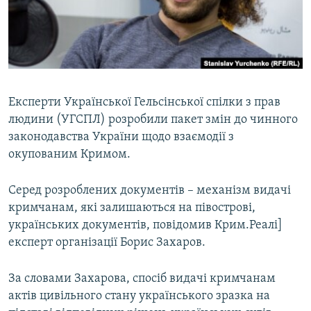
ВІДЕОУРОКИ «ELIFBE»
Русский
СВІДЧЕННЯ ОКУПАЦІЇ
Qırımtatar
УКРАЇНСЬКА ПРОБЛЕМА КРИМУ
ДОЛУЧАЙСЯ!
ІНФОГРАФІКА
Експерти Української Гельсінської спілки з прав
людини (УГСПЛ) розробили пакет змін до чинного
законодавства України щодо взаємодії з
Усі сайти RFE/RL
окупованим Кримом.
Серед розроблених документів – механізм видачі
кримчанам, які залишаються на півострові,
українських документів, повідомив Крим.Реалі]
експерт організації Борис Захаров.
За словами Захарова, спосіб видачі кримчанам
актів цивільного стану українського зразка на