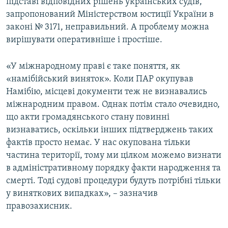
підставі відповідних рішень українських судів,
запропонований Міністерством юстиції України в
законі № 3171, неправильний. А проблему можна
вирішувати оперативніше і простіше.
«У міжнародному праві є таке поняття, як
«намібійський виняток». Коли ПАР окупував
Намібію, місцеві документи теж не визнавались
міжнародним правом. Однак потім стало очевидно,
що акти громадянського стану повинні
визнаватись, оскільки інших підтверджень таких
фактів просто немає. У нас окупована тільки
частина території, тому ми цілком можемо визнати
в адміністративному порядку факти народження та
смерті. Тоді судові процедури будуть потрібні тільки
у виняткових випадках», – зазначив
правозахисник.