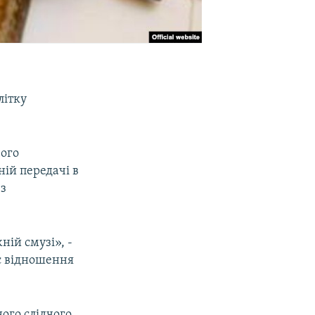
літку
чого
ій передачі в
 з
ній смузі», -
ає відношення
ого слідчого