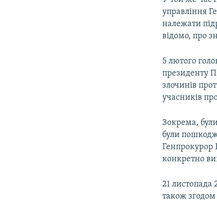
управління Г
належати під
відомо, про з
5 лютого голо
президенту П
злочинів прот
учасників про
Зокрема, були
були пошкодже
Генпрокурор 
конкретно ви
21 листопада 
також згодом 