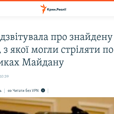
ідзвітувала про знайдену
 з якої могли стріляти по
иках Майдану
20:39
ь
Читати без VPN