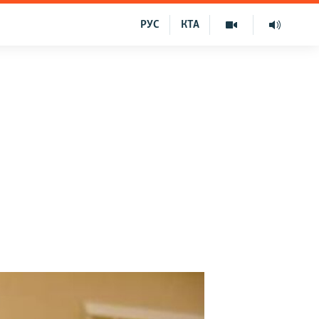
РУС
КТА