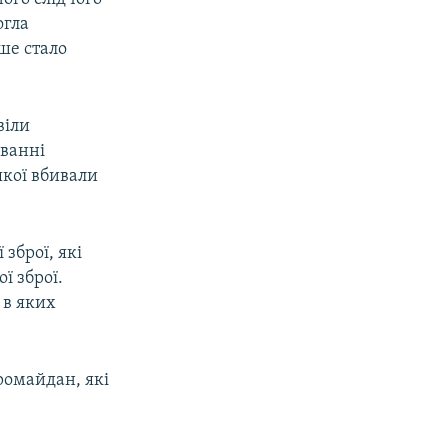
огла
ше стало
віли
уванні
якої вбивали
зброї, які
ї зброї.
 в яких
вромайдан, які