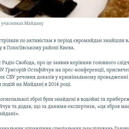
 по учасниках Майдану
 стріляли по активістам в період євромайдан знайшли в
 в Голосіївському районі Києва.
 Радіо Свобода, про це заявив керівник головного слід
У Григорій Остафійчук на прес-конференції, присвячен
х СБУ речових доказів у кримінальному провадженні
 подій на Майдані в 2014 році.
гнепальної зброї були знайдені в водоймі та прибереж
йчук та додав, що за даними експертизи, «ця зброя м
айдані».
начальник управління спеціальних розслідувань Головн