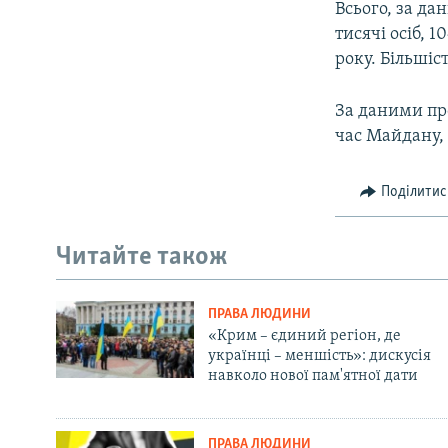
Всього, за д
тисячі осіб, 
року. Більшіс
За даними про
час Майдану,
Поділитис
Читайте також
ПРАВА ЛЮДИНИ
«Крим – єдиний регіон, де
українці – меншість»: дискусія
навколо нової пам'ятної дати
ПРАВА ЛЮДИНИ