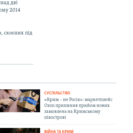
над дві
тому 2014
, скоєних під
СУСПІЛЬСТВО
«Крим – не Росія»: маркетплейс
Ozon припинив прийом нових
замовлень на Кримському
півострові
ВІЙНА ТА КРИМ