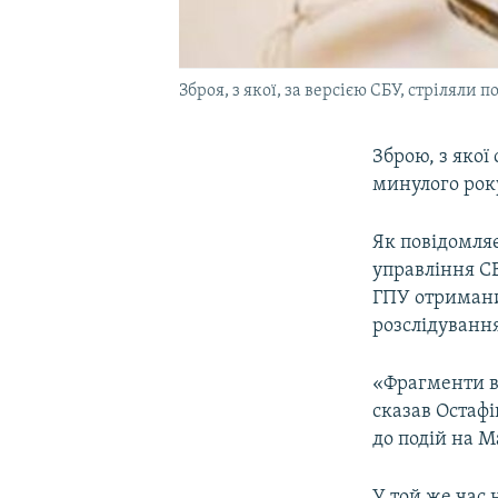
Зброя, з якої, за версією СБУ, стріляли
Зброю, з якої
минулого року
Як повідомляє
управління СБ
ГПУ отримани
розслідування
«Фрагменти во
сказав Остафі
до подій на М
У той же час 