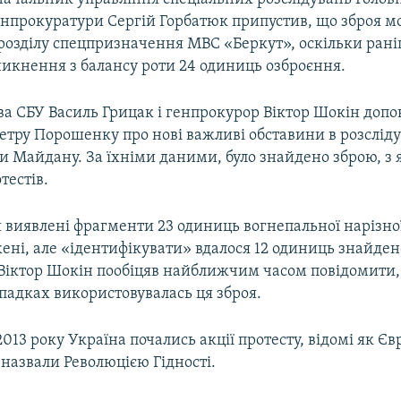
енпрокуратури Сергій Горбатюк припустив, що зброя м
розділу спецпризначення МВС «Беркут», оскільки рані
никнення з балансу роти 24 одиниць озброєння.
ва СБУ Василь Грицак і генпрокурор Віктор Шокін допо
етру Порошенку про нові важливі обставини в розслід
и Майдану. За їхніми даними, було знайдено зброю, з 
тестів.
 виявлені фрагменти 23 одиниць вогнепальної нарізної 
ні, але «ідентифікувати» вдалося 12 одиниць знайдено
Віктор Шокін пообіцяв найближчим часом повідомити,
падках використовувалась ця зброя.
2013 року Україна почались акції протесту, відомі як Є
назвали Революцією Гідності.