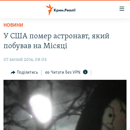
Доступність
посилання
Перейти
НОВИНИ
до
НОВИНИ
У США помер астронавт, який
основного
ВОДА.КРИМ
матеріалу
побував на Місяці
ВІДЕО ТА ФОТО
Перейти
до
07 лютий 2016, 08:05
ПОЛІТИКА
основної
БЛОГИ
Поділитись
Читати без VPN
навігації
Перейти
ПОГЛЯД
до
ІНТЕРВ'Ю
пошуку
ВСЕ ЗА ДЕНЬ
СПЕЦПРОЕКТИ
ЯК ОБІЙТИ БЛОКУВАННЯ
ДЕПОРТАЦІЯ