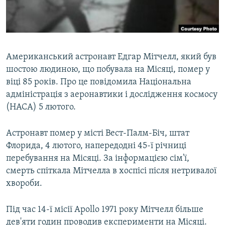
ВІДЕОУРОКИ «ELIFBE»
Русский
СВІДЧЕННЯ ОКУПАЦІЇ
Qırımtatar
УКРАЇНСЬКА ПРОБЛЕМА КРИМУ
Американський астронавт Едгар Мітчелл, який був
ДОЛУЧАЙСЯ!
ІНФОГРАФІКА
шостою людиною, що побувала на Місяці, помер у
віці 85 років. Про це повідомила Національна
адміністрація з аеронавтики і дослідження космосу
(НАСА) 5 лютого.
Усі сайти RFE/RL
Астронавт помер у місті Вест-Палм-Біч, штат
Флорида, 4 лютого, напередодні 45-ї річниці
перебування на Місяці. За інформацією сім'ї,
смерть спіткала Мітчелла в хоспісі після нетривалої
хвороби.
Під час 14-ї місії Apollo 1971 року Мітчелл більше
дев'яти годин проводив експерименти на Місяці.