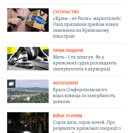
СУСПІЛЬСТВО
«Крим – не Росія»: маркетплейс
Ozon припинив прийом нових
замовлень на Кримському
півострові
ПРАВА ЛЮДИНИ
Мить – і ти шпигун. Як у
кримських судах розглядають
звинувачення в держзраді
ФОТОГАЛЕРЕЇ
Краса Сімферопольського
водосховища та занедбаність
довкола
ВІЙНА ТА КРИМ
Сорок днів, сорок ночей. Про
результати кримської операції з