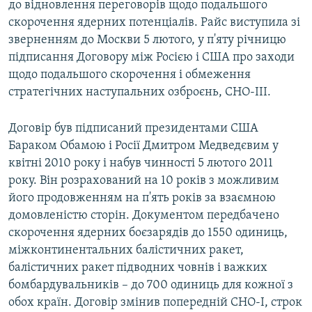
до відновлення переговорів щодо подальшого
скорочення ядерних потенціалів. Райс виступила зі
зверненням до Москви 5 лютого, у п'яту річницю
підписання Договору між Росією і США про заходи
щодо подальшого скорочення і обмеження
стратегічних наступальних озброєнь, СНО-III.
Договір був підписаний президентами США
Бараком Обамою і Росії Дмитром Медведєвим у
квітні 2010 року і набув чинності 5 лютого 2011
року. Він розрахований на 10 років з можливим
його продовженням на п'ять років за взаємною
домовленістю сторін. Документом передбачено
скорочення ядерних боєзарядів до 1550 одиниць,
міжконтинентальних балістичних ракет,
балістичних ракет підводних човнів і важких
бомбардувальників – до 700 одиниць для кожної з
обох країн. Договір змінив попередній СНО-I, строк