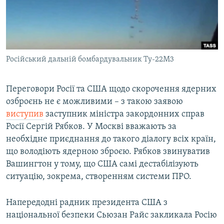
ВІДЕОУРОКИ «ELIFBE»
Русский
СВІДЧЕННЯ ОКУПАЦІЇ
Qırımtatar
УКРАЇНСЬКА ПРОБЛЕМА КРИМУ
Російський дальній бомбардувальник Ту-22М3
ДОЛУЧАЙСЯ!
ІНФОГРАФІКА
Переговори Росії та США щодо скорочення ядерних
озброєнь не є можливими – з такою заявою
Усі сайти RFE/RL
виступив
заступник міністра закордонних справ
Росії Сергій Рябков. У Москві вважають за
необхідне приєднання до такого діалогу всіх країн,
що володіють ядерною зброєю. Рябков звинуватив
Вашингтон у тому, що США самі дестабілізують
ситуацію, зокрема, створенням системи ПРО.
Напередодні радник президента США з
національної безпеки Сьюзан Райс закликала Росію