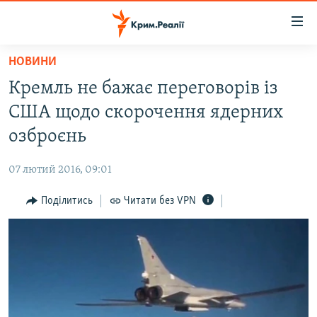
Доступність
посилання
Перейти
НОВИНИ
до
НОВИНИ
Кремль не бажає переговорів із
основного
ВОДА.КРИМ
матеріалу
США щодо скорочення ядерних
ВІДЕО ТА ФОТО
Перейти
озброєнь
до
ПОЛІТИКА
основної
07 лютий 2016, 09:01
БЛОГИ
навігації
Перейти
Поділитись
Читати без VPN
ПОГЛЯД
до
ІНТЕРВ'Ю
пошуку
ВСЕ ЗА ДЕНЬ
СПЕЦПРОЕКТИ
ЯК ОБІЙТИ БЛОКУВАННЯ
ДЕПОРТАЦІЯ