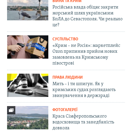
ВІЙНА ТА КРИМ
Російська влада обіцяє закрити
морський шлях українським
БпЛА до Севастополя. Чи реально
це?
СУСПІЛЬСТВО
«Крим – не Росія»: маркетплейс
Ozon припинив прийом нових
замовлень на Кримському
півострові
ПРАВА ЛЮДИНИ
Мить – і ти шпигун. Як у
кримських судах розглядають
звинувачення в держзраді
ФОТОГАЛЕРЕЇ
Краса Сімферопольського
водосховища та занедбаність
довкола