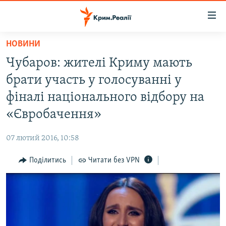
Доступність
посилання
Перейти
НОВИНИ
до
НОВИНИ
Чубаров: жителі Криму мають
основного
ВОДА.КРИМ
матеріалу
брати участь у голосуванні у
ВІДЕО ТА ФОТО
Перейти
фіналі національного відбору на
до
ПОЛІТИКА
«Євробачення»
основної
БЛОГИ
навігації
07 лютий 2016, 10:58
Перейти
ПОГЛЯД
до
Поділитись
Читати без VPN
ІНТЕРВ'Ю
пошуку
ВСЕ ЗА ДЕНЬ
СПЕЦПРОЕКТИ
ЯК ОБІЙТИ БЛОКУВАННЯ
ДЕПОРТАЦІЯ