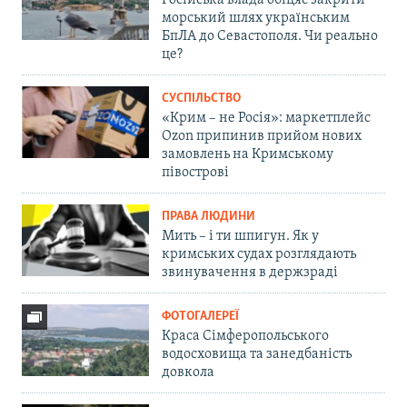
Російська влада обіцяє закрити
морський шлях українським
БпЛА до Севастополя. Чи реально
це?
СУСПІЛЬСТВО
«Крим – не Росія»: маркетплейс
Ozon припинив прийом нових
замовлень на Кримському
півострові
ПРАВА ЛЮДИНИ
Мить – і ти шпигун. Як у
кримських судах розглядають
звинувачення в держзраді
ФОТОГАЛЕРЕЇ
Краса Сімферопольського
водосховища та занедбаність
довкола