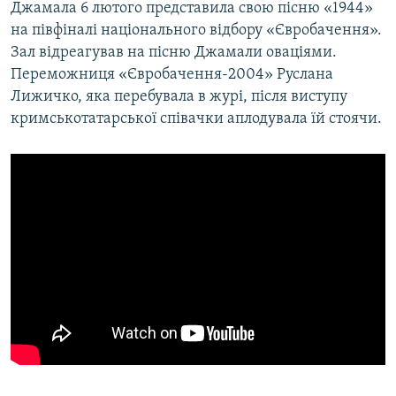
Джамала 6 лютого представила свою пісню «1944»
на півфіналі національного відбору «Євробачення».
Зал відреагував на пісню Джамали оваціями.
Переможниця «Євробачення-2004» Руслана
Лижичко, яка перебувала в журі, після виступу
кримськотатарської співачки аплодувала їй стоячи.