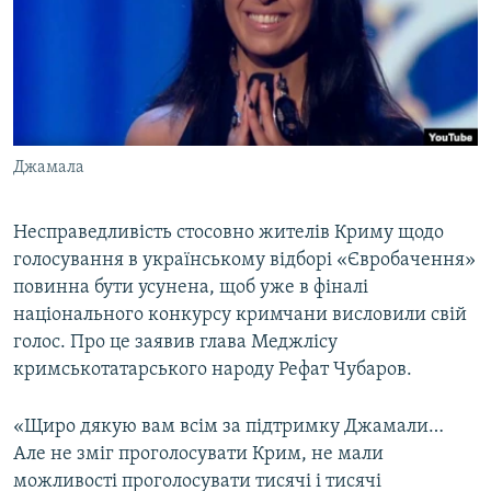
ВІДЕОУРОКИ «ELIFBE»
Русский
СВІДЧЕННЯ ОКУПАЦІЇ
Qırımtatar
УКРАЇНСЬКА ПРОБЛЕМА КРИМУ
ДОЛУЧАЙСЯ!
ІНФОГРАФІКА
Джамала
Несправедливість стосовно жителів Криму щодо
Усі сайти RFE/RL
голосування в українському відборі «Євробачення»
повинна бути усунена, щоб уже в фіналі
національного конкурсу кримчани висловили свій
голос. Про це заявив глава Меджлісу
кримськотатарського народу Рефат Чубаров.
«Щиро дякую вам всім за підтримку Джамали…
Але не зміг проголосувати Крим, не мали
можливості проголосувати тисячі і тисячі