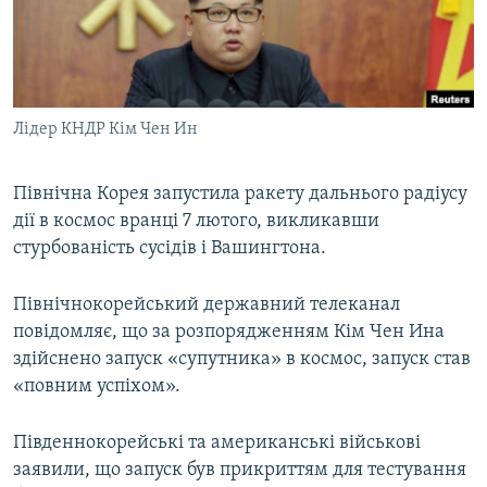
ВІДЕОУРОКИ «ELIFBE»
Русский
СВІДЧЕННЯ ОКУПАЦІЇ
Qırımtatar
УКРАЇНСЬКА ПРОБЛЕМА КРИМУ
Лідер КНДР Кім Чен Ин
ДОЛУЧАЙСЯ!
ІНФОГРАФІКА
Північна Корея запустила ракету дальнього радіусу
дії в космос вранці 7 лютого, викликавши
Усі сайти RFE/RL
стурбованість сусідів і Вашингтона.
Північнокорейський державний телеканал
повідомляє, що за розпорядженням Кім Чен Ина
здійснено запуск «супутника» в космос, запуск став
«повним успіхом».
Південнокорейські та американські військові
заявили, що запуск був прикриттям для тестування