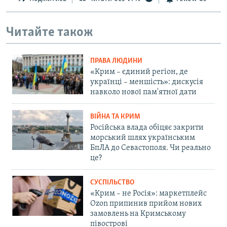
Читайте також
ПРАВА ЛЮДИНИ
«Крим – єдиний регіон, де
українці – меншість»: дискусія
навколо нової пам'ятної дати
ВІЙНА ТА КРИМ
Російська влада обіцяє закрити
морський шлях українським
БпЛА до Севастополя. Чи реально
це?
СУСПІЛЬСТВО
«Крим – не Росія»: маркетплейс
Ozon припинив прийом нових
замовлень на Кримському
півострові