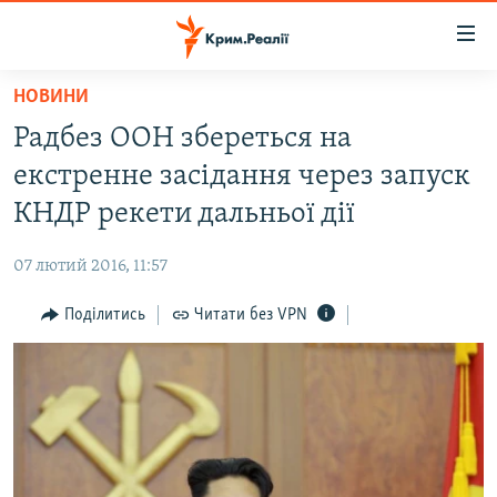
Доступність
посилання
Перейти
НОВИНИ
до
НОВИНИ
Радбез ООН збереться на
основного
ВОДА.КРИМ
матеріалу
екстренне засідання через запуск
ВІДЕО ТА ФОТО
Перейти
КНДР рекети дальньої дії
до
ПОЛІТИКА
основної
07 лютий 2016, 11:57
БЛОГИ
навігації
Перейти
Поділитись
Читати без VPN
ПОГЛЯД
до
ІНТЕРВ'Ю
пошуку
ВСЕ ЗА ДЕНЬ
СПЕЦПРОЕКТИ
ЯК ОБІЙТИ БЛОКУВАННЯ
ДЕПОРТАЦІЯ