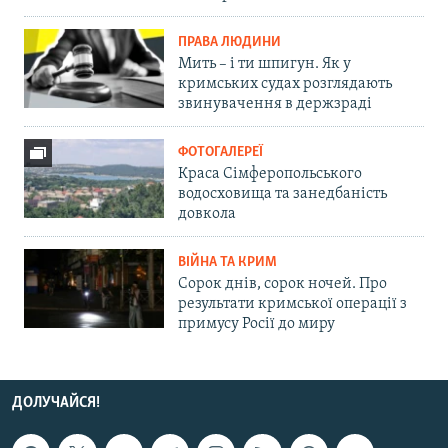
ПРАВА ЛЮДИНИ
Мить – і ти шпигун. Як у
кримських судах розглядають
звинувачення в держзраді
ФОТОГАЛЕРЕЇ
Краса Сімферопольського
водосховища та занедбаність
довкола
ВІЙНА ТА КРИМ
Сорок днів, сорок ночей. Про
результати кримської операції з
примусу Росії до миру
ДОЛУЧАЙСЯ!