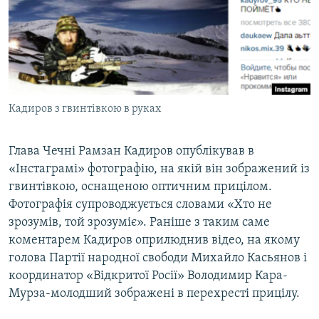
ВІДЕОУРОКИ «ELIFBE»
Русский
СВІДЧЕННЯ ОКУПАЦІЇ
Qırımtatar
УКРАЇНСЬКА ПРОБЛЕМА КРИМУ
ДОЛУЧАЙСЯ!
ІНФОГРАФІКА
Кадиров з гвинтівкою в руках
Глава Чечні Рамзан Кадиров опублікував в
Усі сайти RFE/RL
«Інстаграмі» фотографію, на якій він зображений із
гвинтівкою, оснащеною оптичним прицілом.
Фотографія супроводжується словами «Хто не
зрозумів, той зрозуміє». Раніше з таким саме
коментарем Кадиров оприлюднив відео, на якому
голова Партії народної свободи Михайло Касьянов і
координатор «Відкритої Росії» Володимир Кара-
Мурза-молодший зображені в перехресті прицілу.