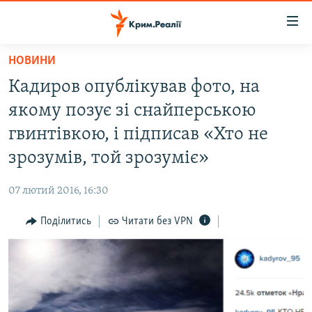
Доступність
посилання
Перейти
НОВИНИ
до
НОВИНИ
Кадиров опублікував фото, на
основного
ВОДА.КРИМ
матеріалу
якому позує зі снайперською
ВІДЕО ТА ФОТО
Перейти
гвинтівкою, і підписав «Хто не
до
ПОЛІТИКА
зрозумів, той зрозуміє»
основної
БЛОГИ
навігації
07 лютий 2016, 16:30
Перейти
ПОГЛЯД
до
Поділитись
Читати без VPN
ІНТЕРВ'Ю
пошуку
ВСЕ ЗА ДЕНЬ
СПЕЦПРОЕКТИ
ЯК ОБІЙТИ БЛОКУВАННЯ
ДЕПОРТАЦІЯ