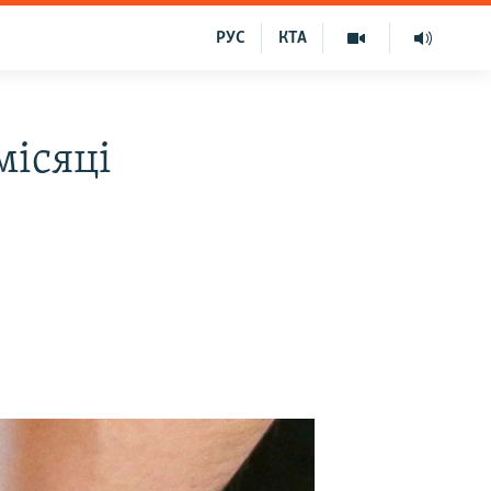
РУС
КТА
місяці