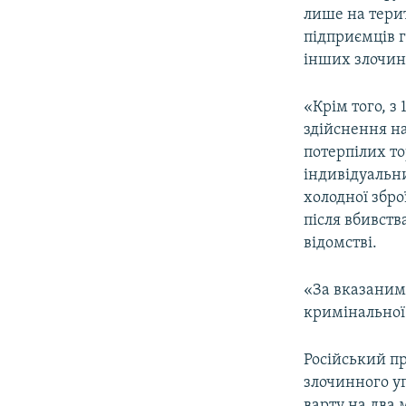
лише на тери
підприємців г
інших злочин
«Крім того, з 
здійснення на
потерпілих то
індивідуальни
холодної збро
після вбивств
відомстві.
«За вказаним
кримінальної 
Російський п
злочинного у
варту на два м