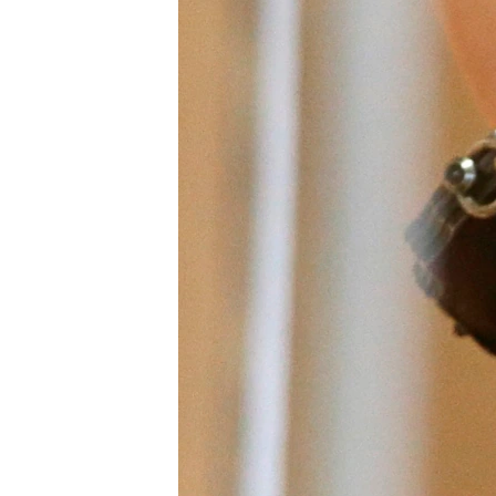
ВІДЕОУРОКИ «ELIFBE»
СВІДЧЕННЯ ОКУПАЦІЇ
УКРАЇНСЬКА ПРОБЛЕМА КРИМУ
ІНФОГРАФІКА