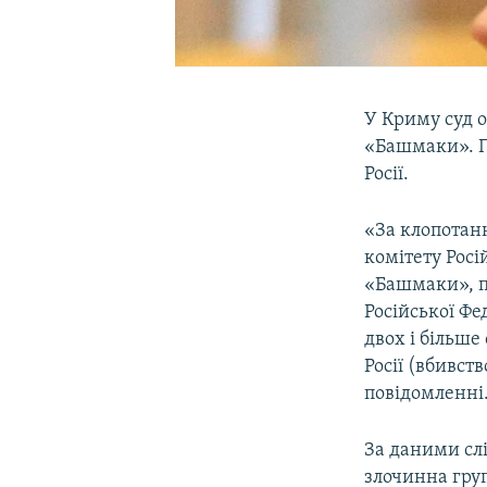
У Криму суд о
«Башмаки». П
Росії.
«За клопотанн
комітету Росі
«Башмаки», пі
Російської Фед
двох і більше
Росії (вбивств
повідомленні
За даними слі
злочинна груп