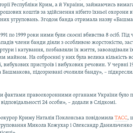
торії Республіки Крим, а й України, займаючись вима
рошових коштів за здійснення нібито їхньої охорони в
них угруповань. Згодом банда отримала назву «Башма
1991 по 1999 роки ними були скоєні вбивства 8 осіб. Під 
падів члени банди діяли з особливою жорстокістю, зас
ртури і катування, позбавляли їх життя, заволодівали ї
м майном. На озброєнні у них була велика кількість в
ї, вибухових пристроїв і вибухових речовин. У червні 1
а Башмакова, підозрювані очолили банду», – підкресли
и фактами правоохоронними органами України було п
відповідальності 24 особи», – додали в Слідкомі.
рокурор Криму Наталія Поклонська повідомила
ТАСС
, 
груповання Микола Кожухар і Олександр Данильченко в
ісяці».