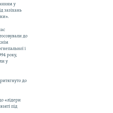
ганням у
ід зазіхань
ки».
час
тосовували до
хнім
огнепальної і
994 року,
ли у
ритягнуто до
що «лідери
зяті під