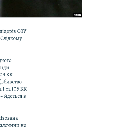
лідерів ОЗУ
 Слідкому
дчого
анди
209 КК
 (вбивство
.1 ст.105 КК
 – йдеться в
нізована
 злочини не