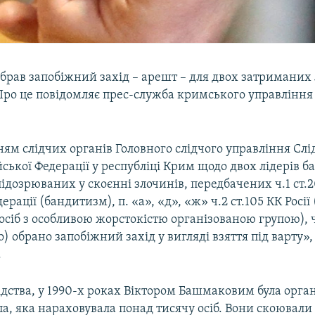
брав запобіжний захід – арешт – для двох затриманих 
ро це повідомляє прес-служба кримського управління
ям слідчих органів Головного слідчого управління Слі
йської Федерації у республіці Крим щодо двох лідерів б
дозрюваних у скоєнні злочинів, передбачених ч.1 ст.
ерації (бандитизм), п. «а», «д», «ж» ч.2 ст.105 КК Росії
 осіб з особливою жорстокістю організованою групою), ч
о) обрано запобіжний захід у вигляді взяття під варту»,
.
дства, у 1990-х роках Віктором Башмаковим була орга
а, яка нараховувала понад тисячу осіб. Вони скоювали