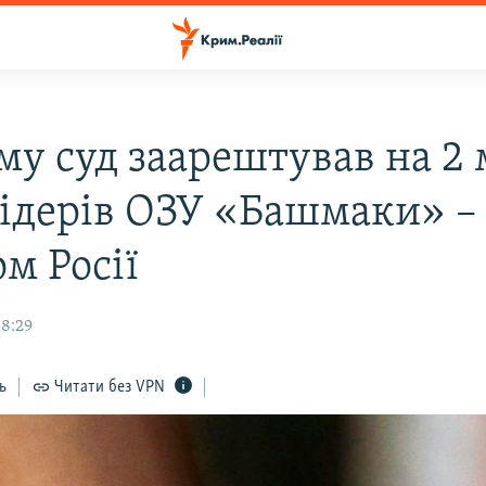
му суд заарештував на 2 
лідерів ОЗУ «Башмаки» –
м Росії
18:29
ь
Читати без VPN