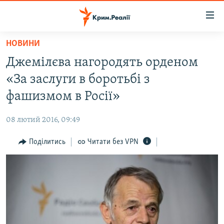
Доступність
посилання
Перейти
НОВИНИ
до
НОВИНИ
Джемілєва нагородять орденом
основного
ВОДА.КРИМ
матеріалу
«За заслуги в боротьбі з
ВІДЕО ТА ФОТО
Перейти
фашизмом в Росії»
до
ПОЛІТИКА
основної
08 лютий 2016, 09:49
БЛОГИ
навігації
Перейти
Поділитись
Читати без VPN
ПОГЛЯД
до
ІНТЕРВ'Ю
пошуку
ВСЕ ЗА ДЕНЬ
СПЕЦПРОЕКТИ
ЯК ОБІЙТИ БЛОКУВАННЯ
ДЕПОРТАЦІЯ