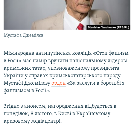
ВІДЕОУРОКИ «ELIFBE»
Русский
СВІДЧЕННЯ ОКУПАЦІЇ
Qırımtatar
УКРАЇНСЬКА ПРОБЛЕМА КРИМУ
Мустафа Джемілєв
ДОЛУЧАЙСЯ!
ІНФОГРАФІКА
Міжнародна антипутінська коаліція «Стоп фашизм
в Росії» має намір вручити національному лідерові
Усі сайти RFE/RL
кримських татар, уповноваженому президента
України у справах кримськотатарського народу
Мустафі Джемілєву
орден
«За заслуги в боротьбі з
фашизмом в Росії».
Згідно з анонсом, нагородження відбудеться в
понеділок, 8 лютого, в Києві в Українському
кризовому медіацентрі.